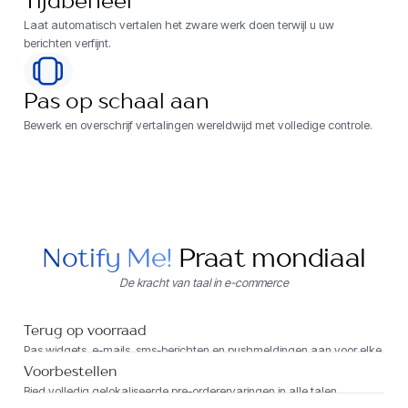
Tijdbeheer
Laat automatisch vertalen het zware werk doen terwijl u uw
berichten verfijnt.
Pas op schaal aan
Bewerk en overschrijf vertalingen wereldwijd met volledige controle.
Notify Me!
Praat mondiaal
De kracht van taal in e-commerce
Terug op voorraad
Pas widgets, e-mails, sms-berichten en pushmeldingen aan voor elke
taal die uw winkel ondersteunt.
Voorbestellen
Bied volledig gelokaliseerde pre-orderervaringen in alle talen.