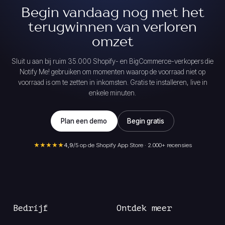
Begin vandaag nog met het
terugwinnen van verloren
omzet
Sluit u aan bij ruim 35.000 Shopify- en BigCommerce-verkopers die
Notify Me! gebruiken om momenten waarop de voorraad niet op
voorraad is om te zetten in inkomsten. Gratis te installeren, live in
enkele minuten.
Plan een demo
Begin gratis
★★★★★
4,9
/5 op de Shopify App Store · 2.000+ recensies
Bedrijf
Ontdek meer