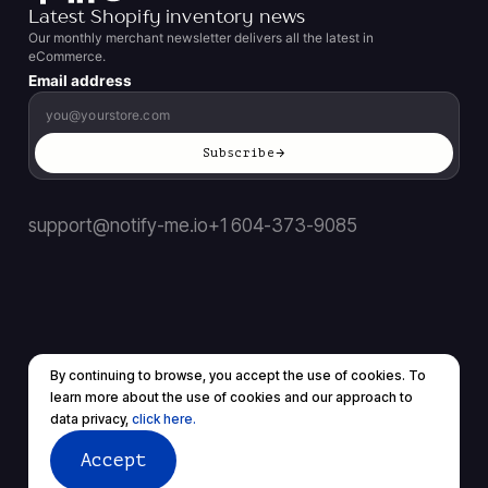
Latest Shopify inventory news
Our monthly merchant newsletter delivers all the latest in
eCommerce.
Email address
Subscribe
support@notify-me.io
+1 604-373-9085
By continuing to browse, you accept the use of cookies. To
Terms of service
Privacy policy
learn more about the use of cookies and our approach to
© 2026 All rights reserved.
data privacy,
click here.
Accept