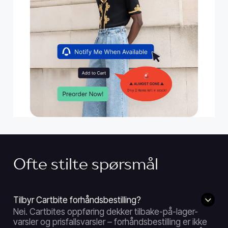
Ofte stilte spørsmål
Tilbyr Cartbite forhåndsbestilling?
Nei. Cartbites oppføring dekker tilbake-på-lager-
varsler og prisfallsvarsler – forhåndsbestilling er ikke