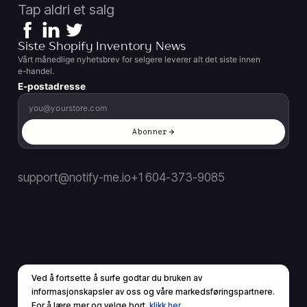
Tap aldri et salg
Siste Shopify Inventory News
Vårt månedlige nyhetsbrev for selgere leverer alt det siste innen
e-handel.
E-postadresse
Abonner
support@notify-me.io
+1 604-373-9085
Ved å fortsette å surfe godtar du bruken av
NO
▼
informasjonskapsler av oss og våre markedsføringspartnere.
© 2026 Med enerett.
For å lære mer og velge bort,
klikk her.