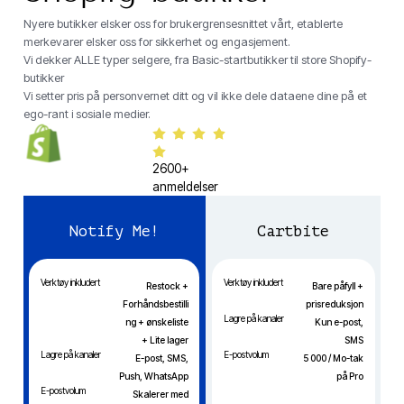
Nyere butikker elsker oss for brukergrensesnittet vårt, etablerte
merkevarer elsker oss for sikkerhet og engasjement.
Vi dekker ALLE typer selgere, fra Basic-startbutikker til store Shopify-
butikker
Vi setter pris på personvernet ditt og vil ikke dele dataene dine på et
ego-rant i sosiale medier.
2600+
anmeldelser
Notify Me!
Cartbite
Verktøy inkludert
Verktøy inkludert
Restock +
Bare påfyll +
Forhåndsbestilli
prisreduksjon
Lagre på kanaler
ng + ønskeliste
Kun e-post,
+ Lite lager
SMS
Lagre på kanaler
E-postvolum
E-post, SMS,
5 000 / Mo-tak
Push, WhatsApp
på Pro
E-postvolum
Skalerer med