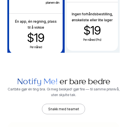
planen din
Ingen forhåndsbestilling,
ønskeliste eller lite lager
Én app, én regning, plass
$19
til å vokse
$19
Per måned (Pro)
Per måned
Notify Me!
er bare bedre
Cartbite gjør én ting bra. Gi meg beskjed! gjør fire — til samme prisnivå,
uten skjulte tak.
Snakk med teamet