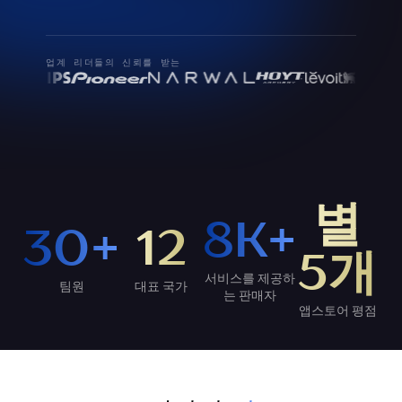
업계 리더들의 신뢰를 받는
별
8K+
30+
12
5개
서비스를 제공하
팀원
대표 국가
는 판매자
앱스토어 평점