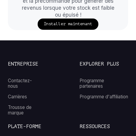
et la précommande pour générer des
revenus lorsque votre stock est faible
ou épuisé !
Installer maintenant
ENTREPRISE
EXPLORER PLUS
Contactez-
Programme
nous
partenaires
Carrières
Programme d'affiliation
Trousse de
marque
PLATE-FORME
RESSOURCES