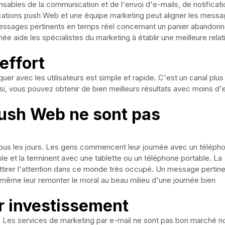
ables de la communication et de l'envoi d'e-mails, de notificati
otifications push Web et une équipe marketing peut aligner les mess
essages pertinents en temps réel concernant un panier abandonn
ée aide les spécialistes du marketing à établir une meilleure relat
 effort
uer avec les utilisateurs est simple et rapide. C'est un canal plus
i, vous pouvez obtenir de bien meilleurs résultats avec moins d'e
push Web ne sont pas
e tous les jours. Les gens commencent leur journée avec un téléph
ble et la terminent avec une tablette ou un téléphone portable. La
 attirer l'attention dans ce monde très occupé. Un message pertin
et même leur remonter le moral au beau milieu d'une journée bien
ur investissement
er. Les services de marketing par e-mail ne sont pas bon marché n