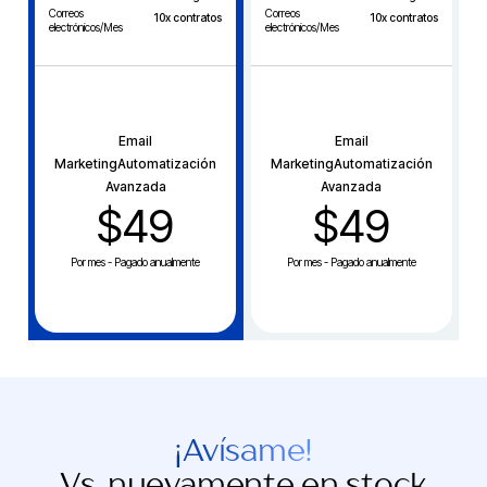
Correos
Correos
10x contratos
10x contratos
electrónicos/Mes
electrónicos/Mes
Email
Email
MarketingAutomatización
MarketingAutomatización
Avanzada
Avanzada
$49
$49
Por mes - Pagado anualmente
Por mes - Pagado anualmente
¡Avísame!
Vs. nuevamente en stock