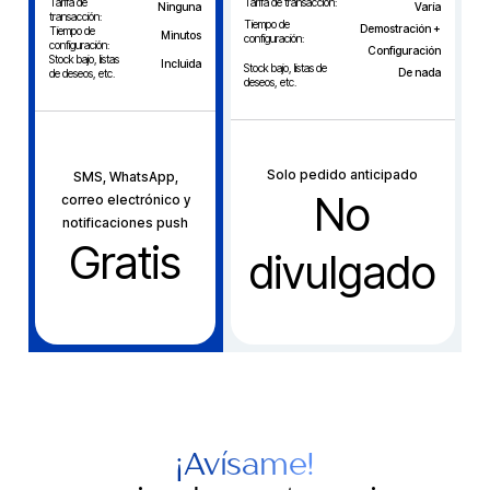
Tarifa de
Tarifa de transacción:
Ninguna
Varía
transacción:
Tiempo de
Demostración +
Tiempo de
Minutos
configuración:
configuración:
Configuración
Stock bajo, listas
Incluida
Stock bajo, listas de
De nada
de deseos, etc.
deseos, etc.
Solo pedido anticipado
SMS, WhatsApp,
No
correo electrónico y
notificaciones push
Gratis
divulgado
¡Avísame!