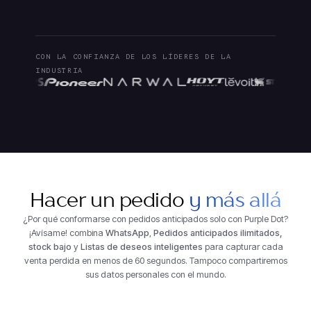
CON LA CONFIANZA DE LOS LÍDERES DE LA
INDUSTRIA
Hacer un pedido
y más allá
¿Por qué conformarse con pedidos anticipados solo con Purple Dot?
¡Avísame! combina
WhatsApp
,
Pedidos anticipados ilimitados,
stock bajo
y
Listas de deseos inteligentes
para capturar cada
venta perdida en menos de 60 segundos. Tampoco compartiremos
sus datos personales con el mundo.