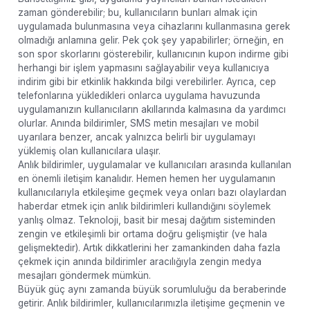
zaman gönderebilir; bu, kullanıcıların bunları almak için
uygulamada bulunmasına veya cihazlarını kullanmasına gerek
olmadığı anlamına gelir. Pek çok şey yapabilirler; örneğin, en
son spor skorlarını gösterebilir, kullanıcının kupon indirme gibi
herhangi bir işlem yapmasını sağlayabilir veya kullanıcıya
indirim gibi bir etkinlik hakkında bilgi verebilirler. Ayrıca, cep
telefonlarına yükledikleri onlarca uygulama havuzunda
uygulamanızın kullanıcıların akıllarında kalmasına da yardımcı
olurlar. Anında bildirimler, SMS metin mesajları ve mobil
uyarılara benzer, ancak yalnızca belirli bir uygulamayı
yüklemiş olan kullanıcılara ulaşır.
Anlık bildirimler, uygulamalar ve kullanıcıları arasında kullanılan
en önemli iletişim kanalıdır. Hemen hemen her uygulamanın
kullanıcılarıyla etkileşime geçmek veya onları bazı olaylardan
haberdar etmek için anlık bildirimleri kullandığını söylemek
yanlış olmaz. Teknoloji, basit bir mesaj dağıtım sisteminden
zengin ve etkileşimli bir ortama doğru gelişmiştir (ve hala
gelişmektedir). Artık dikkatlerini her zamankinden daha fazla
çekmek için anında bildirimler aracılığıyla zengin medya
mesajları göndermek mümkün.
Büyük güç aynı zamanda büyük sorumluluğu da beraberinde
getirir. Anlık bildirimler, kullanıcılarımızla iletişime geçmenin ve