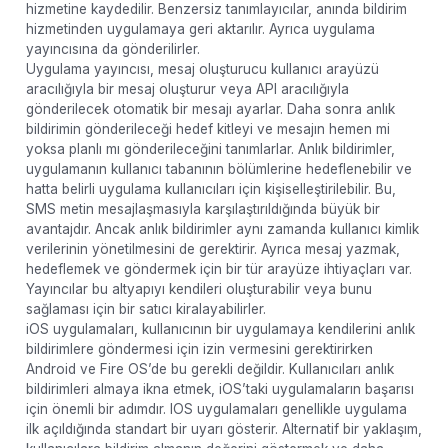
hizmetine kaydedilir. Benzersiz tanımlayıcılar, anında bildirim
hizmetinden uygulamaya geri aktarılır. Ayrıca uygulama
yayıncısına da gönderilirler.
Uygulama yayıncısı, mesaj oluşturucu kullanıcı arayüzü
aracılığıyla bir mesaj oluşturur veya API aracılığıyla
gönderilecek otomatik bir mesajı ayarlar. Daha sonra anlık
bildirimin gönderileceği hedef kitleyi ve mesajın hemen mi
yoksa planlı mı gönderileceğini tanımlarlar. Anlık bildirimler,
uygulamanın kullanıcı tabanının bölümlerine hedeflenebilir ve
hatta belirli uygulama kullanıcıları için kişiselleştirilebilir. Bu,
SMS metin mesajlaşmasıyla karşılaştırıldığında büyük bir
avantajdır. Ancak anlık bildirimler aynı zamanda kullanıcı kimlik
verilerinin yönetilmesini de gerektirir. Ayrıca mesaj yazmak,
hedeflemek ve göndermek için bir tür arayüze ihtiyaçları var.
Yayıncılar bu altyapıyı kendileri oluşturabilir veya bunu
sağlaması için bir satıcı kiralayabilirler.
iOS uygulamaları, kullanıcının bir uygulamaya kendilerini anlık
bildirimlere göndermesi için izin vermesini gerektirirken
Android ve Fire OS’de bu gerekli değildir. Kullanıcıları anlık
bildirimleri almaya ikna etmek, iOS’taki uygulamaların başarısı
için önemli bir adımdır. IOS uygulamaları genellikle uygulama
ilk açıldığında standart bir uyarı gösterir. Alternatif bir yaklaşım,