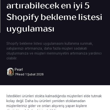
artırabilecek en iyi 5
Shopify bekleme listesi
uygulaması
Shopify bekleme listesi uygulamasını kullanıma sunmak,
satışlarınızı artırmanıza, daha fazla müşteri sadakati
oluşturmanıza ve müşteri memnuniyetini artırmanıza yardımcı
olabilir.
Pearl
7
Read
1 Şubat 2026
İstedikleri ürünleri stokta kalmadığında müşterileri elde tutmak
kolay değil. Daha bu ürünleri yeniden stoklamadan
müşterileriniz gider ve onları alışveriş yapan kişilere