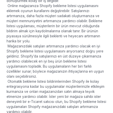
dönüştürmek kolay bir iş değildir.
Online mağazanıza Shopify bekleme listesi uygulamasını
eklemek oyunun kurallarını değiştirebilir. Satışlarınızı
artırmanıza, daha fazla müşteri sadakati oluşturmanıza ve
müşteri memnuniyetini artırmanıza yardımcı olabilir. Bekleme
listesi uygulaması, müşterilerin bir ürün mevcut olduğunda
bildirim almak için kaydolmalarına olanak tanır. Bir ürünün
piyasaya sürülmesiyle ilgili beklenti ve heyecanı artırmanın
harika bir yolu.
Mağazanızdaki satışları artırmanıza yardımcı olacak en iyi
Shopify bekleme listesi uygulamasını arıyorsanız doğru yere
geldiniz. Shopify’da satışlarınızı en üst düzeye çıkarmanıza
yardımcı olabilecek en iyi beş ürün bekleme listesi
uygulamasını topladık. Bu uygulamaların her biri farklı
özellikler sunar; böylece mağazanızın ihtiyaçlarına en uygun
olanı seçebilirsiniz.
Otomatik bekleme listesi bildirimlerinden Shopify ile kolay
entegrasyona kadar bu uygulamalar müşterilerinizle etkileşim
kurmanıza ve onları mağazanızdan satın almaya teşvik
etmenize yardımcı olabilir. İster yeni bir mağaza sahibi ister
deneyimli bir e-Ticaret satıcısı olun, bu Shopify bekleme listesi
uygulamaları Shopify mağazanızdaki satışları artırmanıza
yardımcı olabilir.