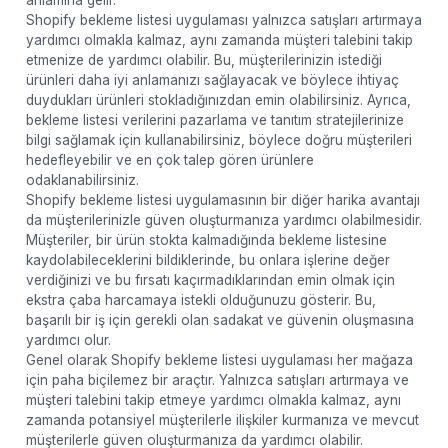
Shopify bekleme listesi uygulaması yalnızca satışları artırmaya
yardımcı olmakla kalmaz, aynı zamanda müşteri talebini takip
etmenize de yardımcı olabilir. Bu, müşterilerinizin istediği
ürünleri daha iyi anlamanızı sağlayacak ve böylece ihtiyaç
duydukları ürünleri stokladığınızdan emin olabilirsiniz. Ayrıca,
bekleme listesi verilerini pazarlama ve tanıtım stratejilerinize
bilgi sağlamak için kullanabilirsiniz, böylece doğru müşterileri
hedefleyebilir ve en çok talep gören ürünlere
odaklanabilirsiniz.
Shopify bekleme listesi uygulamasının bir diğer harika avantajı
da müşterilerinizle güven oluşturmanıza yardımcı olabilmesidir.
Müşteriler, bir ürün stokta kalmadığında bekleme listesine
kaydolabileceklerini bildiklerinde, bu onlara işlerine değer
verdiğinizi ve bu fırsatı kaçırmadıklarından emin olmak için
ekstra çaba harcamaya istekli olduğunuzu gösterir. Bu,
başarılı bir iş için gerekli olan sadakat ve güvenin oluşmasına
yardımcı olur.
Genel olarak Shopify bekleme listesi uygulaması her mağaza
için paha biçilemez bir araçtır. Yalnızca satışları artırmaya ve
müşteri talebini takip etmeye yardımcı olmakla kalmaz, aynı
zamanda potansiyel müşterilerle ilişkiler kurmanıza ve mevcut
müşterilerle güven oluşturmanıza da yardımcı olabilir.