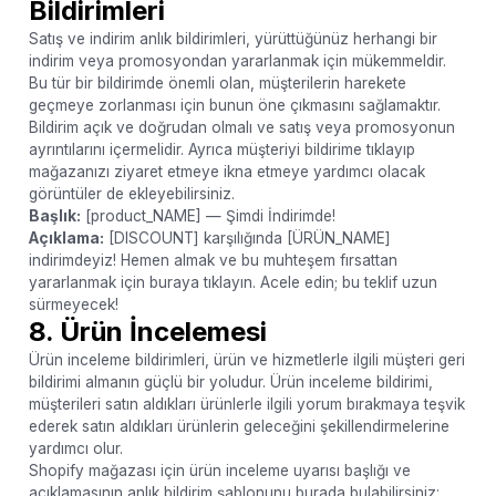
Bildirimleri
Satış ve indirim anlık bildirimleri, yürüttüğünüz herhangi bir
indirim veya promosyondan yararlanmak için mükemmeldir.
Bu tür bir bildirimde önemli olan, müşterilerin harekete
geçmeye zorlanması için bunun öne çıkmasını sağlamaktır.
Bildirim açık ve doğrudan olmalı ve satış veya promosyonun
ayrıntılarını içermelidir. Ayrıca müşteriyi bildirime tıklayıp
mağazanızı ziyaret etmeye ikna etmeye yardımcı olacak
görüntüler de ekleyebilirsiniz.
Başlık:
[product_NAME] — Şimdi İndirimde!
Açıklama:
[DISCOUNT] karşılığında [ÜRÜN_NAME]
indirimdeyiz! Hemen almak ve bu muhteşem fırsattan
yararlanmak için buraya tıklayın. Acele edin; bu teklif uzun
sürmeyecek!
8. Ürün İncelemesi
Ürün inceleme bildirimleri, ürün ve hizmetlerle ilgili müşteri geri
bildirimi almanın güçlü bir yoludur. Ürün inceleme bildirimi,
müşterileri satın aldıkları ürünlerle ilgili yorum bırakmaya teşvik
ederek satın aldıkları ürünlerin geleceğini şekillendirmelerine
yardımcı olur.
Shopify mağazası için ürün inceleme uyarısı başlığı ve
açıklamasının anlık bildirim şablonunu burada bulabilirsiniz: