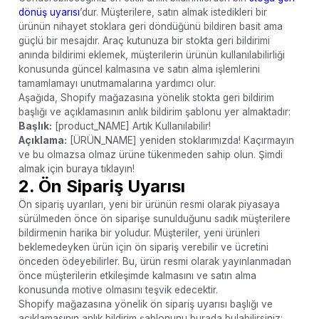
dönüş uyarısı
’dur. Müşterilere, satın almak istedikleri bir
ürünün nihayet stoklara geri döndüğünü bildiren basit ama
güçlü bir mesajdır. Araç kutunuza bir stokta geri bildirimi
anında bildirimi eklemek, müşterilerin ürünün kullanılabilirliği
konusunda güncel kalmasına ve satın alma işlemlerini
tamamlamayı unutmamalarına yardımcı olur.
Aşağıda, Shopify mağazasına yönelik stokta geri bildirim
başlığı ve açıklamasının anlık bildirim şablonu yer almaktadır:
Başlık:
[product_NAME] Artık Kullanılabilir!
Açıklama:
[ÜRÜN_NAME] yeniden stoklarımızda! Kaçırmayın
ve bu olmazsa olmaz ürüne tükenmeden sahip olun. Şimdi
almak için buraya tıklayın!
2. Ön Sipariş Uyarısı
Ön sipariş uyarıları, yeni bir ürünün resmi olarak piyasaya
sürülmeden önce ön siparişe sunulduğunu sadık müşterilere
bildirmenin harika bir yoludur. Müşteriler, yeni ürünleri
beklemedeyken ürün için ön sipariş verebilir ve ücretini
önceden ödeyebilirler. Bu, ürün resmi olarak yayınlanmadan
önce müşterilerin etkileşimde kalmasını ve satın alma
konusunda motive olmasını teşvik edecektir.
Shopify mağazasına yönelik ön sipariş uyarısı başlığı ve
açıklamasının anlık bildirim şablonunu burada bulabilirsiniz: