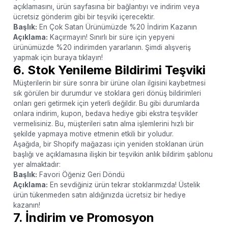
açıklamasını, ürün sayfasına bir bağlantıyı ve indirim veya
ücretsiz gönderim gibi bir teşviki içerecektir.
Başlık:
En Çok Satan Ürünümüzde %20 İndirim Kazanın
Açıklama:
Kaçırmayın! Sınırlı bir süre için yepyeni
ürünümüzde %20 indirimden yararlanın. Şimdi alışveriş
yapmak için buraya tıklayın!
6. Stok Yenileme Bildirimi Teşviki
Müşterilerin bir süre sonra bir ürüne olan ilgisini kaybetmesi
sık görülen bir durumdur ve stoklara geri dönüş bildirimleri
onları geri getirmek için yeterli değildir. Bu gibi durumlarda
onlara indirim, kupon, bedava hediye gibi ekstra teşvikler
vermelisiniz. Bu, müşterileri satın alma işlemlerini hızlı bir
şekilde yapmaya motive etmenin etkili bir yoludur.
Aşağıda, bir Shopify mağazası için yeniden stoklanan ürün
başlığı ve açıklamasına ilişkin bir teşvikin anlık bildirim şablonu
yer almaktadır:
Başlık:
Favori Öğeniz Geri Döndü
Açıklama:
En sevdiğiniz ürün tekrar stoklarımızda! Üstelik
ürün tükenmeden satın aldığınızda ücretsiz bir hediye
kazanın!
7. İndirim ve Promosyon