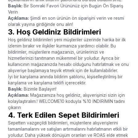
Başlık:
Bir Sonraki Favori Ürününüz için Bugün Ön Sipariş
Verin
Açıklama:
Şimdi en son ürünün ön siparişini verin ve resmi
olarak yayına girdiğinde onu alın!
3. Hoş Geldiniz Bildirimleri
Hoş geldiniz bildirimleri yeni müşteriler üzerinde harika bir ilk
izlenim bırakır ve ilişkiler kurmanıza yardımcı olabilir. Bu
bildirimler, müşterilere mağazanızı, ürünlerinizi ve
hizmetlerinizi tanıtmanın mükemmel bir yoludur. Ayrıca bir
kullanıcının mağazanızda hesabı olduğunu hatırlatmak ve onu
alışverişe başlamaya teşvik etmek için de kullanılabilirler.
İyi bir karşılama anında bildirim şablonu, kişiselleştirilmiş bir
karşılama ve karşılama teklifi içerecektir.
Başlık:
Bizimle Başlayın!
Açıklama:
Mağazamıza hoş geldiniz, alışverişinizi sizin için
kolaylaştıralım.! WELCOME10 koduyla %10 İNDİRİMİN tadını
çıkarın
4. Terk Edilen Sepet Bildirimleri
Sepetten vazgeçildi bildirimleri, müşterilere alışverişlerini
tamamlamalarını ve satışları artırmalarını hatırlatmanın etkili bir
yoludur. Daha yüksek dönüşüm oranları ve ROAS elde etmek