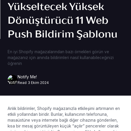
Yükseltecek Yüksek
Dönüştürücü 11 Web
Push Bildirim Şablonu
En iyi Shopify mağazalarından bazı örnekleri görün ve
mağazanız için anında bildirimleri nasıl kullanabileceğinizi
öğrenin
Notify Me!
Read
3 Ekim 2024
Anlık bildirimler, Shopify mağazanızla etkileşimi artırmanın en
etkili yollarından biridir. Bunlar, kullanıcının telefonuna,
masaüstüne veya internete bağlı diğer cihazına gönderilen,
kısa bir mesaj görüntüleyen küçük “açılır” pencereler olarak