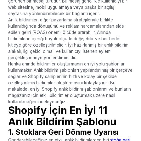
görünen bir mesaj türüdür. Bu mesaj genellikle kullanıcıyı bir
web sitesine, mobil uygulamaya veya başka bir açılış
sayfasına yönlendirebilecek bir bağlantı içerir.
Anlık bildirimler, diğer pazarlama stratejileriyle birlikte
kullanıldığında dönüşümü ve reklam harcamalarından elde
edilen geliri (ROAS) önemli ölçüde artırabilir. Anında
bildirimlerin içeriği büyük ölçüde değişebilir ve her hedef
kitleye göre özelleştirilmelidir. İyi hazırlanmış bir anlık bildirim
alakalı, ilgi çekici olmalı ve kullanıcıyı istenen eylemi
gerçekleştirmeye yönlendirmelidir.
Harika anında bildirimler oluşturmanın en iyi yolu şablonları
kullanmaktır. Anlık bildirim şablonları yapılandırılmış bir çerçeve
sağlar ve Shopify sahiplerinin hızlı ve kolay bir şekilde
özelleştirilmiş bildirimler oluşturmasını kolaylaştırır. Bu
makalede, en iyi Shopify anlık bildirim şablonlarını ve bunların
mağazanız için etkili bildirimler oluşturmak üzere nasıl
kullanılacağını inceleyeceğiz.
Shopify İçin En İyi 11
Anlık Bildirim Şablonu
1. Stoklara Geri Dönme Uyarısı
Gönderebileceğiniz en etkili anlık bildirimlerden biri
stoğa geri