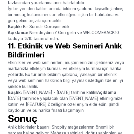
fazlasından yararlanmalarını hatırlatabilir.
İyi bir yeniden katılım anında bildirim şablonu, kişiselleştirilmiş
bir mesaj, kullanıcının son etkinliğine ilişkin bir hatırlatma ve
geri gelme teşviki içerecektir.
Başlık:
Bir Süredir Görüşemedik
Açıklama:
Neredeydiniz? Geri gelin ve WELCOMEBACK10
koduyla %10 tasarruf edin.
11. Etkinlik ve Web Semineri Anlık
Bildirimleri
Etkinlikler ve web seminerleri, müşterilerinizin işletmeniz veya
markanızla etkileşim kurması ve etkileşim kurması için harika
yollardır. Bu tür anlık bildirim şablonu, yaklaşan bir etkinlik
veya web semineri hakkında bilgi yaymak istediğinizde en iyi
şekilde kullanılır.
Başlık:
[EVENT_NAME] - [DATE] tarihine katılın
Açıklama:
[DATE] tarihinde yapılacak olan [EVENT_NAME] etkinliğimize
katılın ve [FEATURE] özelliğine özel erişim elde edin. Şimdi
kaydolun ve bu harika fırsatı kaçırmayın!
Sonuç
Anlık bildirimler başarılı Shopify mağazalarının önemli bir
parçası haline geliyor. Mağaza sahipleri, doğru şablonları ve