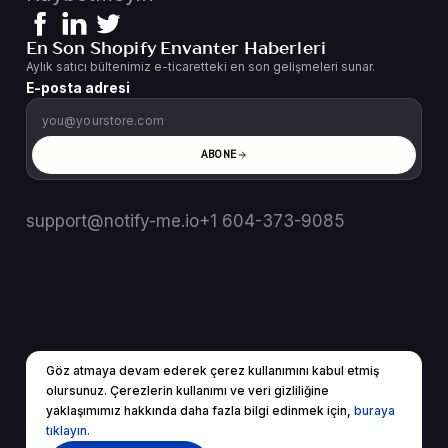
En Son Shopify Envanter Haberleri
Aylık satıcı bültenimiz e-ticaretteki en son gelişmeleri sunar.
E-posta adresi
ABONE
support@notify-me.io
+1 604-373-9085
Göz atmaya devam ederek çerez kullanımını kabul etmiş
TR
▼
olursunuz. Çerezlerin kullanımı ve veri gizliliğine
© 2025 Tüm Hakları Saklıdır.
yaklaşımımız hakkında daha fazla bilgi edinmek için,
buraya
Hizmet Şartları
Gizlilik Politikası
tıklayın.