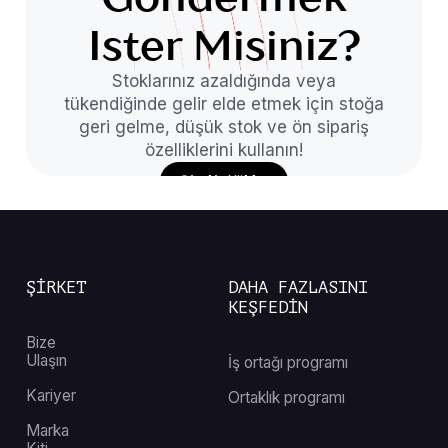
Ister Misiniz?
Stoklarınız azaldığında veya
tükendiğinde gelir elde etmek için stoğa
geri gelme, düşük stok ve ön sipariş
özelliklerini kullanın!
Şimdi Yükle
ŞİRKET
DAHA FAZLASINI
KEŞFEDİN
Bize
Ulaşın
İş ortağı programı
Kariyer
Ortaklık programı
Marka