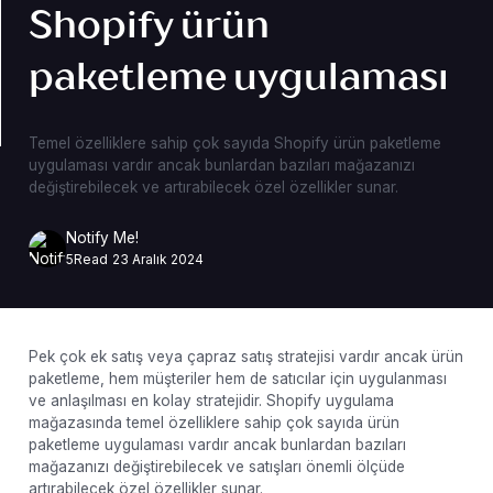
Shopify ürün
paketleme uygulaması
Temel özelliklere sahip çok sayıda Shopify ürün paketleme
uygulaması vardır ancak bunlardan bazıları mağazanızı
değiştirebilecek ve artırabilecek özel özellikler sunar.
Notify Me!
5
Read
23 Aralık 2024
Pek çok ek satış veya çapraz satış stratejisi vardır ancak ürün
paketleme, hem müşteriler hem de satıcılar için uygulanması
ve anlaşılması en kolay stratejidir. Shopify uygulama
mağazasında temel özelliklere sahip çok sayıda ürün
paketleme uygulaması vardır ancak bunlardan bazıları
mağazanızı değiştirebilecek ve satışları önemli ölçüde
artırabilecek özel özellikler sunar.