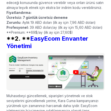
edeceği konusunda güvence verebilir veya onları ürünü satın
almaya teşvik etmek için ekstra bir indirim kodu verebilirsiniz.
Fiyatlandırma:
Ücretsiz: 7 günlük ücretsiz deneme
Zorunlu:
Aylık 19 ABD doları (ilk ay için 7,96 ABD doları)
Profesyonel:
39 ABD doları/ay (ilk ay için 15,60 ABD doları)
**Premium: **69$/ay (ilk ay için 27,60$)
**2. **
EasyEcom Envanter
Yönetimi
Muhasebeyi güncellemek, siparişleri yönetmek ve stok
seviyelerini güncellemek yerine, Kara Cuma kampanyanızı
yürütmek için zamanınızı harcamak daha iyidir. EasyEcom
işletmenizin büyümesine odaklanmanıza olanak tanır.