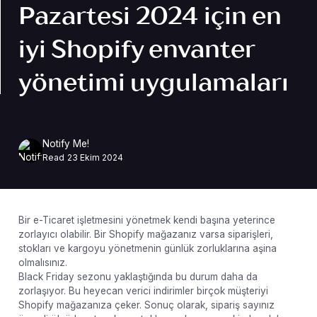
Pazartesi 2024 için en
iyi Shopify envanter
yönetimi uygulamaları
Notify Me!
Read
23 Ekim 2024
Bir e-Ticaret işletmesini yönetmek kendi başına yeterince
zorlayıcı olabilir. Bir Shopify mağazanız varsa siparişleri,
stokları ve kargoyu yönetmenin günlük zorluklarına aşina
olmalısınız.
Black Friday sezonu yaklaştığında bu durum daha da
zorlaşıyor. Bu heyecan verici indirimler birçok müşteriyi
Shopify mağazanıza çeker. Sonuç olarak, sipariş sayınız