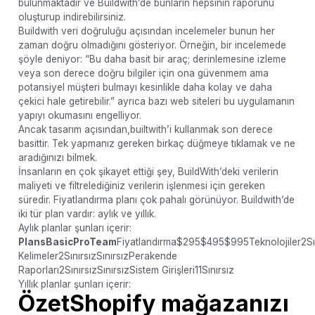
bulunmaktadır ve Buildwith’de bunların hepsinin raporunu
oluşturup indirebilirsiniz.
Buildwith veri doğruluğu açısından incelemeler bunun her
zaman doğru olmadığını gösteriyor. Örneğin, bir incelemede
şöyle deniyor: “Bu daha basit bir araç; derinlemesine izleme
veya son derece doğru bilgiler için ona güvenmem ama
potansiyel müşteri bulmayı kesinlikle daha kolay ve daha
çekici hale getirebilir.” ayrıca bazı web siteleri bu uygulamanın
yapıyı okumasını engelliyor.
Ancak tasarım açısından,builtwith’i kullanmak son derece
basittir. Tek yapmanız gereken birkaç düğmeye tıklamak ve ne
aradığınızı bilmek.
İnsanların en çok şikayet ettiği şey, BuildWith’deki verilerin
maliyeti ve filtrelediğiniz verilerin işlenmesi için gereken
süredir. Fiyatlandırma planı çok pahalı görünüyor. Buildwith’de
iki tür plan vardır: aylık ve yıllık.
Aylık planlar şunları içerir:
PlansBasicProTeam
Fiyatlandırma$295$495$995Teknolojiler2Sın
Kelimeler2SınırsızSınırsızPerakende
Raporları2SınırsızSınırsızSistem Girişleri11Sınırsız
Yıllık planlar şunları içerir:
Özet
Shopify mağazanızı