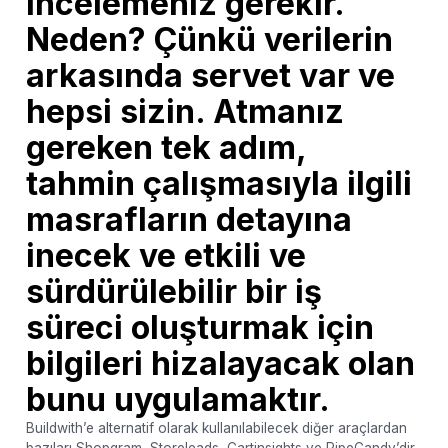
incelemeniz gerekir.
Neden? Çünkü verilerin
arkasında servet var ve
hepsi sizin. Atmanız
gereken tek adım,
tahmin çalışmasıyla ilgili
masrafların detayına
inecek ve etkili ve
sürdürülebilir bir iş
süreci oluşturmak için
bilgileri hizalayacak olan
bunu uygulamaktır.
Buildwith’e alternatif olarak kullanılabilecek diğer araçlardan
bazıları Shopgram, Storeleads, Cartinsights ve PipeCandy’dir.