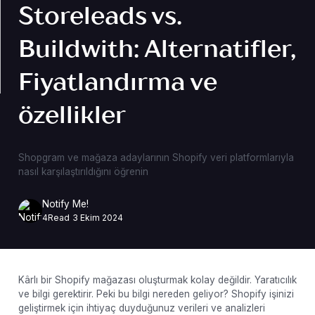
Storeleads vs.
Buildwith: Alternatifler,
Fiyatlandırma ve
özellikler
Shopgram ve mağaza adaylarının Shopify veri platformlarıyla
nasıl karşılaştırıldığını öğrenin
Notify Me!
4
Read
3 Ekim 2024
Kârlı bir Shopify mağazası oluşturmak kolay değildir. Yaratıcılık
ve bilgi gerektirir. Peki bu bilgi nereden geliyor? Shopify işinizi
geliştirmek için ihtiyaç duyduğunuz verileri ve analizleri