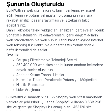
Şununla Oluşturuldu
BuildWith ile web siteniz için kullanım verilerini, e-Ticaret
eğilimlerini ve potansiyel müşteri oluşumunun yanı sıra
rekabet analizi, pazar araştırması ve iş zekasını takip
edebilirsiniz.
Dahili Teknoloji takibi; widget’ları, analizleri, çerçeveleri, içerik
yönetim sistemlerini, reklamverenleri, içerik dağıtım ağlarını,
web standartlarını ve web sunucularını kapsar. Ayrıca internet
web teknolojisi kullanımı ve e-ticaret satış trendlerindeki
haftalık trendleri de sağlar.
Özellik:
Gelişmiş Filtreleme ve Teknoloji Seçimi
363.403.909 web sitesinde bulunan anahtar kelimelere
dayalı listeler oluşturun.
Anahtar Kelime Tabanlı Listeler
Küresel e-Ticaret Perakende Potansiyel Müşterileri
Nitelikli E-postalar
Lider Araştırma
BuildWith’i kullanarak 5.141.386 Shopify web sitesi hakkındaki
verilere erişebilirsiniz. Şu anda Shopify’ı kullanan 3.688.266
site ve geçmişte Shopify’ı kullanmış olan 1.453.120 site