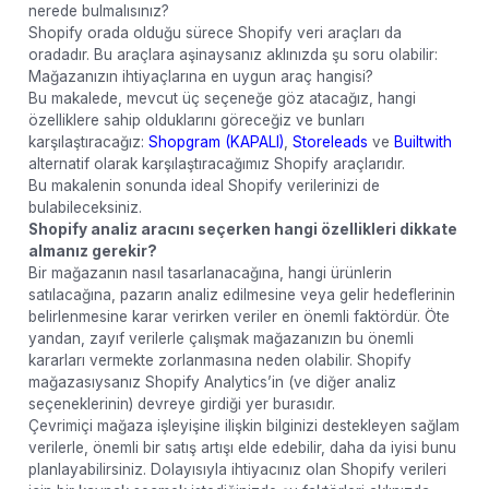
nerede bulmalısınız?
Shopify orada olduğu sürece Shopify veri araçları da
oradadır. Bu araçlara aşinaysanız aklınızda şu soru olabilir:
Mağazanızın ihtiyaçlarına en uygun araç hangisi?
Bu makalede, mevcut üç seçeneğe göz atacağız, hangi
özelliklere sahip olduklarını göreceğiz ve bunları
karşılaştıracağız:
Shopgram (KAPALI)
,
Storeleads
ve
Builtwith
alternatif olarak karşılaştıracağımız Shopify araçlarıdır.
Bu makalenin sonunda ideal Shopify verilerinizi de
bulabileceksiniz.
Shopify analiz aracını seçerken hangi özellikleri dikkate
almanız gerekir?
Bir mağazanın nasıl tasarlanacağına, hangi ürünlerin
satılacağına, pazarın analiz edilmesine veya gelir hedeflerinin
belirlenmesine karar verirken veriler en önemli faktördür. Öte
yandan, zayıf verilerle çalışmak mağazanızın bu önemli
kararları vermekte zorlanmasına neden olabilir. Shopify
mağazasıysanız Shopify Analytics’in (ve diğer analiz
seçeneklerinin) devreye girdiği yer burasıdır.
Çevrimiçi mağaza işleyişine ilişkin bilginizi destekleyen sağlam
verilerle, önemli bir satış artışı elde edebilir, daha da iyisi bunu
planlayabilirsiniz. Dolayısıyla ihtiyacınız olan Shopify verileri