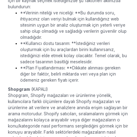
için bir kaynak seçmek istediğinizde şu faktörleri aklınızda
bulundurun:
**Verinin niteliği ve niceliği: **Bu durumda soru,
ihtiyacınız olan veriyi bulmak için kullandığınız web
sitesinin uygun bir analiz oluşturmak için yeterli veriye
sahip olup olmadığı ve sağladığı verilerin güvenilir olup
olmadığıdır.
**Kullanıcı dostu tasarım: **İstediğiniz verileri
oluşturmak için bu araçlardan birini kullanırsanız,
istediğinizi elde etmek kolay olacaktır. Temel olarak, bu
sadece tasarımın basitliği meselesidir.
**Plan Fiyatlandırması: **Dikkate alınması gereken
diğer bir faktör, belirli miktarda veri veya plan için
ödemeniz gereken fiyatı içerir.
Shopgram
(KAPALI)
Shopgram, Shopify mağazaları ve ürünlerine yönelik,
kullanıcılara farklı ölçümlere dayalı Shopify mağazaları ve
ürünlerine ait verilere ve analizlere anında erişim sağlayan bir
arama motorudur. Shopify satıcıları, sıralamalarını görmek için
mağazalarını kolayca arayabilir veya diğer mağazaların o
konu/kategoride nasıl performans sergilediğini görmek için bir
konuyu arayabilir. Farklı sektörlerdeki mağazaların nasıl