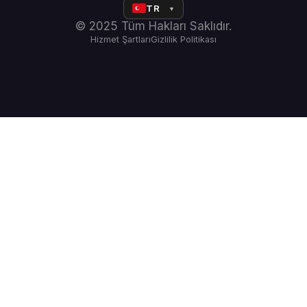
TR
▼
© 2025 Tüm Hakları Saklıdır.
Hizmet Şartları
Gizlilik Politikası