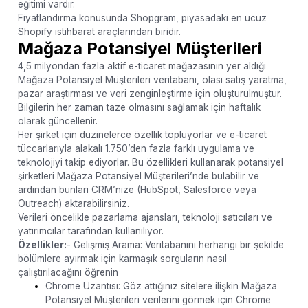
eğitimi vardır.
Fiyatlandırma konusunda Shopgram, piyasadaki en ucuz
Shopify istihbarat araçlarından biridir.
Mağaza Potansiyel Müşterileri
4,5 milyondan fazla aktif e-ticaret mağazasının yer aldığı
Mağaza Potansiyel Müşterileri veritabanı, olası satış yaratma,
pazar araştırması ve veri zenginleştirme için oluşturulmuştur.
Bilgilerin her zaman taze olmasını sağlamak için haftalık
olarak güncellenir.
Her şirket için düzinelerce özellik topluyorlar ve e-ticaret
tüccarlarıyla alakalı 1.750’den fazla farklı uygulama ve
teknolojiyi takip ediyorlar. Bu özellikleri kullanarak potansiyel
şirketleri Mağaza Potansiyel Müşterileri’nde bulabilir ve
ardından bunları CRM’nize (HubSpot, Salesforce veya
Outreach) aktarabilirsiniz.
Verileri öncelikle pazarlama ajansları, teknoloji satıcıları ve
yatırımcılar tarafından kullanılıyor.
Özellikler:
- Gelişmiş Arama: Veritabanını herhangi bir şekilde
bölümlere ayırmak için karmaşık sorguların nasıl
çalıştırılacağını öğrenin
Chrome Uzantısı: Göz attığınız sitelere ilişkin Mağaza
Potansiyel Müşterileri verilerini görmek için Chrome