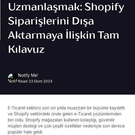
Uzmanlaşmak: Shopify
Siparişlerini Dışa
Aktarmaya İlişkin Tam
Kılavuz
Notify Me!
Read
23 Ekim 2024
E-Ticaret sektörü son on yılda muazzam bir büyüme kaydetti
ve Shopify sektördeki önde gelen e-Ticaret çözümlerinden
biri oldu. Shopify mağazaları kullanım kolaylığı, güvenilir
müşteri desteği ve çok çeşitli özellikler nedeniyle son derece
popüler hale geldi.