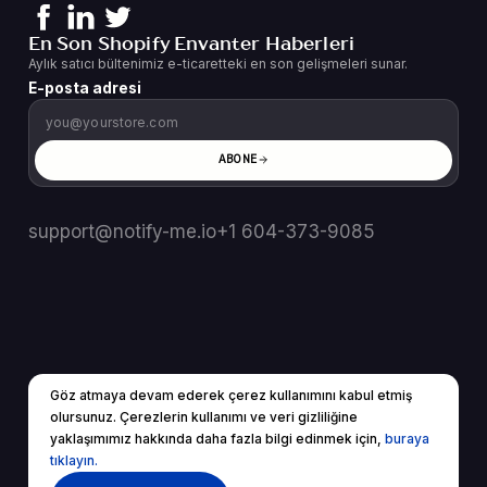
En Son Shopify Envanter Haberleri
Aylık satıcı bültenimiz e-ticaretteki en son gelişmeleri sunar.
E-posta adresi
ABONE
support@notify-me.io
+1 604-373-9085
Göz atmaya devam ederek çerez kullanımını kabul etmiş
TR
▼
olursunuz. Çerezlerin kullanımı ve veri gizliliğine
© 2025 Tüm Hakları Saklıdır.
yaklaşımımız hakkında daha fazla bilgi edinmek için,
buraya
Hizmet Şartları
Gizlilik Politikası
tıklayın.