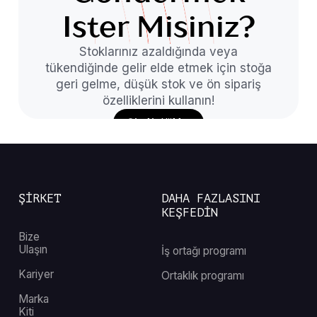
Ister Misiniz?
Stoklarınız azaldığında veya
tükendiğinde gelir elde etmek için stoğa
geri gelme, düşük stok ve ön sipariş
özelliklerini kullanın!
Şimdi Yükle
ŞİRKET
DAHA FAZLASINI
KEŞFEDİN
Bize
Ulaşın
İş ortağı programı
Kariyer
Ortaklık programı
Marka
Kiti