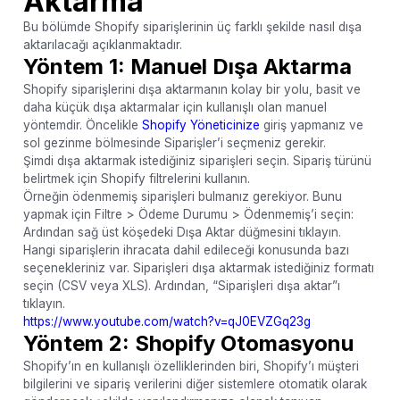
Aktarma
Bu bölümde Shopify siparişlerinin üç farklı şekilde nasıl dışa
aktarılacağı açıklanmaktadır.
Yöntem 1: Manuel Dışa Aktarma
Shopify siparişlerini dışa aktarmanın kolay bir yolu, basit ve
daha küçük dışa aktarmalar için kullanışlı olan manuel
yöntemdir. Öncelikle
Shopify Yöneticinize
giriş yapmanız ve
sol gezinme bölmesinde Siparişler’i seçmeniz gerekir.
Şimdi dışa aktarmak istediğiniz siparişleri seçin. Sipariş türünü
belirtmek için Shopify filtrelerini kullanın.
Örneğin ödenmemiş siparişleri bulmanız gerekiyor. Bunu
yapmak için Filtre > Ödeme Durumu > Ödenmemiş’i seçin:
Ardından sağ üst köşedeki Dışa Aktar düğmesini tıklayın.
Hangi siparişlerin ihracata dahil edileceği konusunda bazı
seçenekleriniz var. Siparişleri dışa aktarmak istediğiniz formatı
seçin (CSV veya XLS). Ardından, “Siparişleri dışa aktar”ı
tıklayın.
https://www.youtube.com/watch?v=qJ0EVZGq23g
Yöntem 2: Shopify Otomasyonu
Shopify’ın en kullanışlı özelliklerinden biri, Shopify’ı müşteri
bilgilerini ve sipariş verilerini diğer sistemlere otomatik olarak