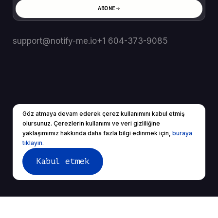
ABONE
support@notify-me.io
+1 604-373-9085
Göz atmaya devam ederek çerez kullanımını kabul etmiş
TR
▼
olursunuz. Çerezlerin kullanımı ve veri gizliliğine
© 2025 Tüm Hakları Saklıdır.
yaklaşımımız hakkında daha fazla bilgi edinmek için,
buraya
Hizmet Şartları
Gizlilik Politikası
tıklayın.
Kabul etmek