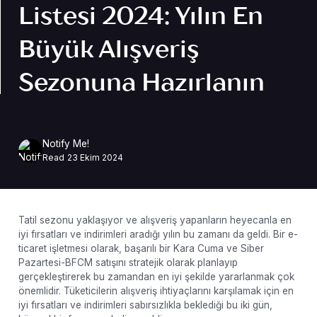
Listesi 2024: Yılın En
Büyük Alışveriş
Sezonuna Hazırlanın
Notify Me!
Read
23 Ekim 2024
Tatil sezonu yaklaşıyor ve alışveriş yapanların heyecanla en
iyi fırsatları ve indirimleri aradığı yılın bu zamanı da geldi. Bir e-
ticaret işletmesi olarak, başarılı bir Kara Cuma ve Siber
Pazartesi-BFCM satışını stratejik olarak planlayıp
gerçekleştirerek bu zamandan en iyi şekilde yararlanmak çok
önemlidir. Tüketicilerin alışveriş ihtiyaçlarını karşılamak için en
iyi fırsatları ve indirimleri sabırsızlıkla beklediği bu iki gün,