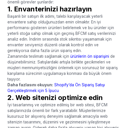
önemli görevler şunlardır:
1. Envanterinizi hazırlayın
Başarılı bir satışın ilk adımı, talebi karşılayacak yeterli
envantere sahip olduğunuzdan emin olmaktır. En iyi
performansı gösteren ürünleri belirlemek ve bu ürünler için
yeterli stoğa sahip olmak için geçmiş BFCM satış verilerinizi
analiz edin. İndirim sırasında stok sıkıntısı yaşamamak için
envanter seviyenizi düzenli olarak kontrol edin ve
gerekiyorsa daha fazla ürün sipariş edin.
Zamanında teslimatı sağlamak için
ürünlerin ön siparişini
de
düşünebilirsiniz. Satışlardaki artışla birlikte gecikmeleri ve
müşteri memnuniyetsizliğini önlemek için sorunsuz bir sipariş
karşılama sürecinin uygulamaya konması da büyük önem
taşıyor.
Daha fazlasını okuyun:
Shopify’da Ön Sipariş Satışı
Gerçekleştirmek için 5 İpucu
2. Web sitenizi optimize edin
İyi tasarlanmış ve optimize edilmiş bir web sitesi, BFCM
satışlarınızda önemli bir fark yaratabilir. Müşterilerinize
kusursuz bir alışveriş deneyimi sağlamak amacıyla web
sitenizin tasarımını, düzenini ve gezinmesini iyileştirmeye
zaman ayırın. Giderek daha fazla alışveriş yapan kişi alışveriş