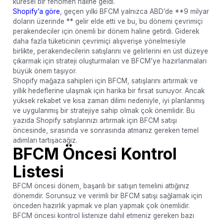
küresel bir fenomen haline geldi.
Shopify’a göre
, geçen yılki BFCM yalnızca ABD’de **9 milyar
doların üzerinde ** gelir elde etti ve bu, bu dönemi çevrimiçi
perakendeciler için önemli bir dönem haline getirdi. Giderek
daha fazla tüketicinin çevrimiçi alışverişe yönelmesiyle
birlikte, perakendecilerin satışlarını ve gelirlerini en üst düzeye
çıkarmak için strateji oluşturmaları ve BFCM’ye hazırlanmaları
büyük önem taşıyor.
Shopify mağaza sahipleri için BFCM, satışlarını artırmak ve
yıllık hedeflerine ulaşmak için harika bir fırsat sunuyor. Ancak
yüksek rekabet ve kısa zaman dilimi nedeniyle, iyi planlanmış
ve uygulanmış bir stratejiye sahip olmak çok önemlidir. Bu
yazıda Shopify satışlarınızı artırmak için BFCM satışı
öncesinde, sırasında ve sonrasında atmanız gereken temel
adımları tartışacağız.
BFCM Öncesi Kontrol
Listesi
BFCM öncesi dönem, başarılı bir satışın temelini attığınız
dönemdir. Sorunsuz ve verimli bir BFCM satışı sağlamak için
önceden hazırlık yapmak ve plan yapmak çok önemlidir.
BFCM öncesi kontrol listenize dahil etmeniz gereken bazı