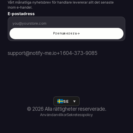
Vårt månatliga nyhetsbrev för handlare levererar allt det senaste
inom e-handel.
E-postadress
Prenumerera
support@notify-me.io
+1 604-373-9085
SE
▼
© 2026 Alla rättigheter reserverade.
Användarvillkor
Sekretesspolicy