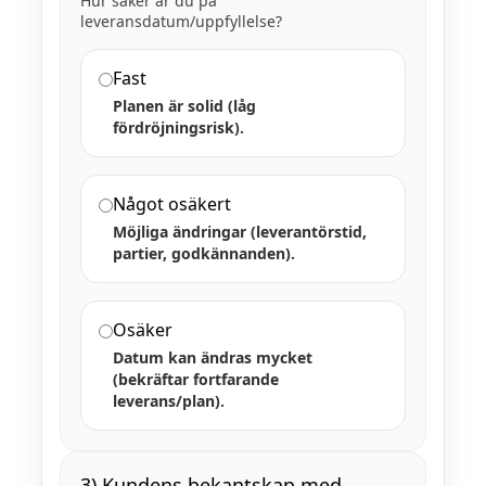
Hur säker är du på
leveransdatum/uppfyllelse?
Fast
Planen är solid (låg
fördröjningsrisk).
Något osäkert
Möjliga ändringar (leverantörstid,
partier, godkännanden).
Osäker
Datum kan ändras mycket
(bekräftar fortfarande
leverans/plan).
3) Kundens bekantskap med