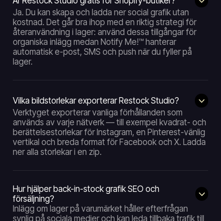
Är Restock Studio gratis för Shopify-butiker?
Ja. Du kan skapa och ladda ner social grafik utan
kostnad. Det går bra ihop med en riktig strategi för
återanvändning i lager: använd dessa tillgångar för
organiska inlägg medan Notify Me!™ hanterar
automatisk e-post, SMS och push när du fyller på
lager.
Vilka bildstorlekar exporterar Restock Studio?
Verktyget exporterar vanliga förhållanden som
används av varje nätverk — till exempel kvadrat- och
berättelsestorlekar för Instagram, en Pinterest-vänlig
vertikal och breda format för Facebook och X. Ladda
ner alla storlekar i en zip.
Hur hjälper back-in-stock grafik SEO och
försäljning?
Inlägg om lager på varumärket håller efterfrågan
synlig på sociala medier och kan leda tillbaka trafik till