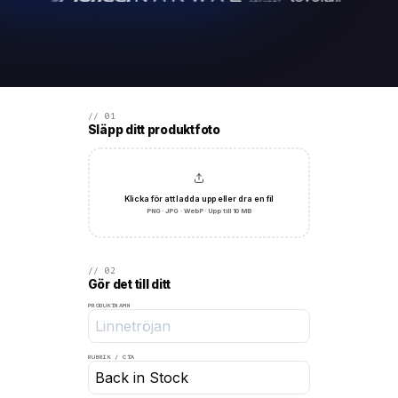
// 01
Släpp ditt produktfoto
Klicka för att ladda upp eller dra en fil
PNG · JPG · WebP · Upp till 10 MB
// 02
Gör det till ditt
PRODUKTNAMN
RUBRIK / CTA