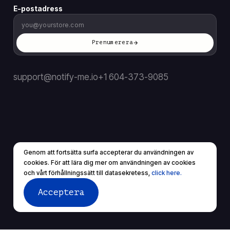
E-postadress
Prenumerera
support@notify-me.io
+1 604-373-9085
Genom att fortsätta surfa accepterar du användningen av
SE
▼
cookies. För att lära dig mer om användningen av cookies
© 2026 Alla rättigheter reserverade.
och vårt förhållningssätt till datasekretess,
click here.
Användarvillkor
Sekretesspolicy
Acceptera