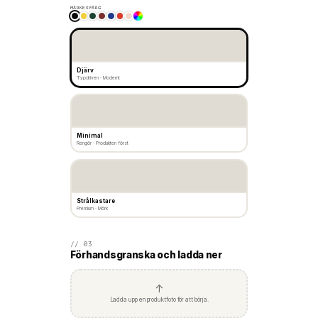
MÄRKESFÄRG
Djärv
Typdriven · Modernt
Minimal
Rengör · Produkten först
Strålkastare
Premium · Mörk
// 03
Förhandsgranska och ladda ner
↑
Ladda upp en produktfoto för att börja.