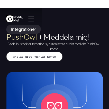
Integrationer
PushOwl
+ Meddela mig!
Back-in-stock automation synkroniseras direkt med ditt PushOwl-
konto.
Anslut ditt PushOwl-konto