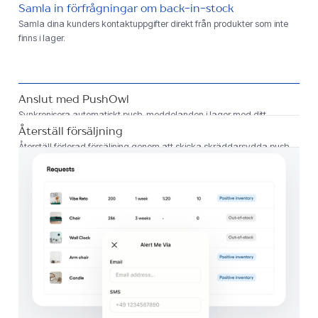
Samla in förfrågningar om back-in-stock
Samla dina kunders kontaktuppgifter direkt från produkter som inte
finns i lager.
Anslut med PushOwl
Synkronisera automatiskt push-meddelanden i lager med ditt
PushOwl-konto.
Återställ försäljning
Återställ förlorad försäljning genom att skicka skräddarsydda push-
meddelanden i realtid till intresserade shoppare.