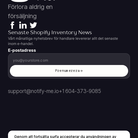
Förlora aldrig en
försäljning
Senaste Shopify Inventory News
Vårt månatliga nyhetsbrev för handlare levererar allt det senaste
inom e-handel.
E-postadress
Prenumerera
support@notify-me.io
+1 604-373-9085
Genom att fortsätta surfa accepterar du användningen av