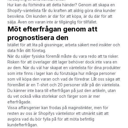
Hur kan du förhindra att detta händer? Genom att skapa en
Shopify-väntelista får du kraften att aldrig göra dina kunder
besvikna. Om kunden är där för att köpa, är du där för att
sälja. Även om varan inte är tillgänglig för tillfället.
Möt efterfrågan genom att
prognostisera den
Istället för att lita på gissningar, arbeta säkert med insikter och
data från ditt företag.
När du säljer fysiska föremål måste du vara redo att ta risker.
Risken för att överlager ditt lager behöver dock inte vara en
av dem. När du väl har skapat en väntelista för dina produkter
som inte finns i lager kan du förutsäga hur många personer
som vill köpa den varan och vad de föredrar. Låt oss säga att
föremålet är en T-shirt och 20 personer står på din väntelista.
Du känner inte bara till efterfrågan på just den artikeln, utan
du vet också vilka storlekar och färger som är mer
efterfrågade.
Vissa affärsgenier kan frodas på maginstinkter, men för
resten av oss är Shopifys väntelistor ett utmärkt sätt att
avgöra vad du bör fylla på för att möta befintlig
kundefterfrågan.