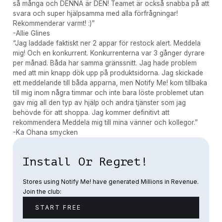
så många och DENNA är DEN! Teamet är också snabba på att
svara och super hjälpsamma med alla förfrågningar!
Rekommenderar varmt! :)”
-Allie Glines
“Jag laddade faktiskt ner 2 appar för restock alert. Meddela
mig! Och en konkurrent. Konkurrenterna var 3 gånger dyrare
per månad. Båda har samma gränssnitt. Jag hade problem
med att min knapp dök upp på produktsidorna. Jag skickade
ett meddelande till båda apparna, men Notify Me! kom tillbaka
till mig inom några timmar och inte bara löste problemet utan
gav mig all den typ av hjälp och andra tjänster som jag
behövde för att shoppa. Jag kommer definitivt att
rekommendera Meddela mig till mina vänner och kollegor.”
-Ka Ohana smycken
Install Or Regret!
Stores using Notify Me! have generated Millions in Revenue.
Join the club:
START FREE