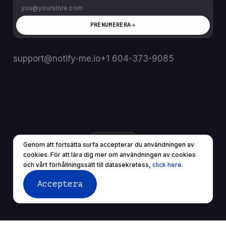
PRENUMERERA
support@notify-me.io
+1 604-373-9085
SE
▼
Genom att fortsätta surfa accepterar du användningen av
© 2025 Alla rättigheter reserverade.
cookies. För att lära dig mer om användningen av cookies
Användarvillkor
Sekretesspolicy
och vårt förhållningssätt till datasekretess,
click here.
Acceptera