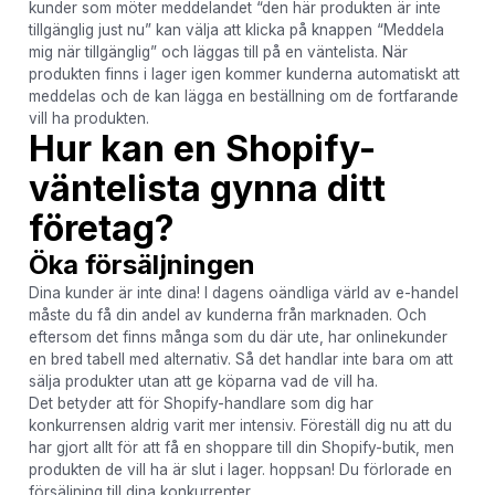
kunder som möter meddelandet “den här produkten är inte
tillgänglig just nu” kan välja att klicka på knappen “Meddela
mig när tillgänglig” och läggas till på en väntelista. När
produkten finns i lager igen kommer kunderna automatiskt att
meddelas och de kan lägga en beställning om de fortfarande
vill ha produkten.
Hur kan en Shopify-
väntelista gynna ditt
företag?
Öka försäljningen
Dina kunder är inte dina! I dagens oändliga värld av e-handel
måste du få din andel av kunderna från marknaden. Och
eftersom det finns många som du där ute, har onlinekunder
en bred tabell med alternativ. Så det handlar inte bara om att
sälja produkter utan att ge köparna vad de vill ha.
Det betyder att för Shopify-handlare som dig har
konkurrensen aldrig varit mer intensiv. Föreställ dig nu att du
har gjort allt för att få en shoppare till din Shopify-butik, men
produkten de vill ha är slut i lager. hoppsan! Du förlorade en
försäljning till dina konkurrenter.