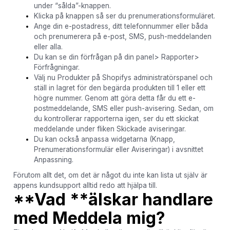
under “sålda”-knappen.
Klicka på knappen så ser du prenumerationsformuläret.
Ange din e-postadress, ditt telefonnummer eller båda
och prenumerera på e-post, SMS, push-meddelanden
eller alla.
Du kan se din förfrågan på din panel> Rapporter>
Förfrågningar.
Välj nu Produkter på Shopifys administratörspanel och
ställ in lagret för den begärda produkten till 1 eller ett
högre nummer. Genom att göra detta får du ett e-
postmeddelande, SMS eller push-avisering. Sedan, om
du kontrollerar rapporterna igen, ser du ett skickat
meddelande under fliken Skickade aviseringar.
Du kan också anpassa widgetarna (Knapp,
Prenumerationsformulär eller Aviseringar) i avsnittet
Anpassning.
Förutom allt det, om det är något du inte kan lista ut själv är
appens kundsupport alltid redo att hjälpa till.
**Vad **älskar
handlare
med
Meddela mig
?