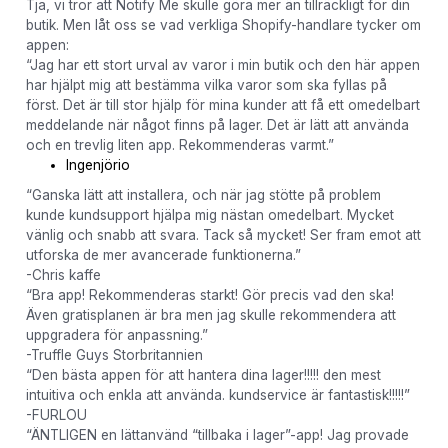
Tja, vi tror att Notify Me skulle göra mer än tillräckligt för din
butik. Men låt oss se vad verkliga Shopify-handlare tycker om
appen:
“Jag har ett stort urval av varor i min butik och den här appen
har hjälpt mig att bestämma vilka varor som ska fyllas på
först. Det är till stor hjälp för mina kunder att få ett omedelbart
meddelande när något finns på lager. Det är lätt att använda
och en trevlig liten app. Rekommenderas varmt.”
Ingenjörio
“Ganska lätt att installera, och när jag stötte på problem
kunde kundsupport hjälpa mig nästan omedelbart. Mycket
vänlig och snabb att svara. Tack så mycket! Ser fram emot att
utforska de mer avancerade funktionerna.”
-Chris kaffe
“Bra app! Rekommenderas starkt! Gör precis vad den ska!
Även gratisplanen är bra men jag skulle rekommendera att
uppgradera för anpassning.”
-Truffle Guys Storbritannien
“Den bästa appen för att hantera dina lager!!!!! den mest
intuitiva och enkla att använda. kundservice är fantastisk!!!!!”
-FURLOU
“ÄNTLIGEN en lättanvänd “tillbaka i lager”-app! Jag provade