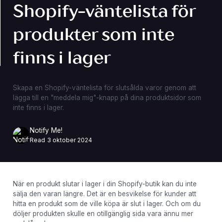
Shopify-väntelista för
produkter som inte
finns i lager
Skapa en Shopify-väntelista för slutsålda varor genom att
lägga till en "meddela mig"-knapp på dina produktsidor som
inte finns i lager.
Notify Me!
Read
3 oktober 2024
När en produkt slutar i lager i din Shopify-butik kan du inte
sälja den varan längre. Det är en besvikelse för kunder att
hitta en produkt som de ville köpa är slut i lager. Och om du
döljer produkten skulle en otillgänglig sida vara ännu mer