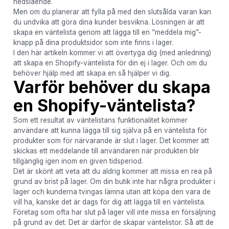
nedslående.
Men om du planerar att fylla på med den slutsålda varan kan
du undvika att göra dina kunder besvikna. Lösningen är att
skapa en väntelista genom att lägga till en “meddela mig”-
knapp på dina produktsidor som inte finns i lager.
I den här artikeln kommer vi att övertyga dig (med anledning)
att skapa en Shopify-väntelista för din ej i lager. Och om du
behöver hjälp med att skapa en så hjälper vi dig.
Varför behöver du skapa
en Shopify-väntelista?
Som ett resultat av väntelistans funktionalitet kommer
användare att kunna lägga till sig själva på en väntelista för
produkter som för närvarande är slut i lager. Det kommer att
skickas ett meddelande till användaren när produkten blir
tillgänglig igen inom en given tidsperiod.
Det är skönt att veta att du aldrig kommer att missa en rea på
grund av brist på lager. Om din butik inte har några produkter i
lager och kunderna tvingas lämna utan att köpa den vara de
vill ha, kanske det är dags för dig att lägga till en väntelista.
Företag som ofta har slut på lager vill inte missa en försäljning
på grund av det. Det är därför de skapar väntelistor. Så att de