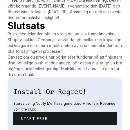
Titel:
Gå med i [EVENT_NAME] - [DATE]
Beskrivning:
Delta i
vårt kommande [EVENT_NAME]-evenemang den [DATE] och
få exklusiv tillgång till [FEATURE]. Anmäl dig nu och missa inte
denna fantastiska möjlighet!
Slutsats
Push-meddelanden blir en viktig del av alla framgångsrika
Shopify-butiker. Genom att använda rätt mallar och kopia kan
butiksägare maximera effektiviteten av sina meddelanden och
öka försäljningen i processen.
Oavsett om du precis har börjat eller funderar på att finjustera
dina befintliga push-meddelanden, bör dessa mallar ge en bra
utgångspunkt, vilket ger dig flexibiliteten att anpassa dem för
din unika butik.
Install Or Regret!
Stores using Notify Me! have generated Millions in Revenue.
Join the club:
START FREE