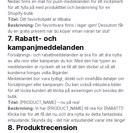
Nedan finns en mall för push-meddelanden för ett incitament
för att fylla på med produkttitel och beskrivning för en
Shopify-butik:
Titel:
Ditt favoritobjekt är tillbaka
Beskrivning:
Din favoritvara finns i lager igen! Dessutom får
du en gratis present när du köper innan varan tar slut!
7. Rabatt- och
kampanjmeddelanden
Försäljnings- och rabattmeddelanden är bra för att dra nytta
av alla reor eller kampanjer du kör. Med den här typen av
meddelanden är nyckeln att se till att den sticker ut så att
kunderna tvingas vidta åtgärder.
Meddelandet bör vara tydligt, direkt och innehålla detaljer om
försäljningen eller kampanjen. Du kan också inkludera bilder
för att locka kunden att klicka på aviseringen och besöka din
butik.
Titel:
[PRODUCT_NAME] – nu på rea!
Beskrivning:
Vi har [PRODUCT_NAME] till rea för [RABATT]!
Klicka här för att få det nu och dra nytta av detta fantastiska
erbjudande. Skynda dig - det här erbjudandet varar inte länge!
8. Produktrecension