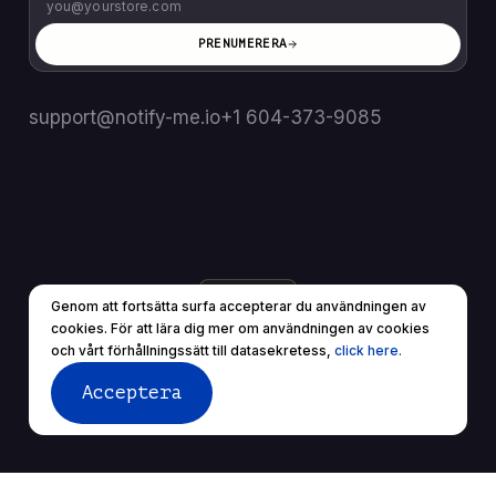
PRENUMERERA
support@notify-me.io
+1 604-373-9085
SE
▼
Genom att fortsätta surfa accepterar du användningen av
© 2025 Alla rättigheter reserverade.
cookies. För att lära dig mer om användningen av cookies
Användarvillkor
Sekretesspolicy
och vårt förhållningssätt till datasekretess,
click here.
Acceptera