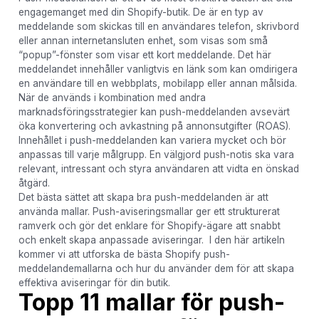
engagemanget med din Shopify-butik. De är en typ av
meddelande som skickas till en användares telefon, skrivbord
eller annan internetansluten enhet, som visas som små
“popup”-fönster som visar ett kort meddelande. Det här
meddelandet innehåller vanligtvis en länk som kan omdirigera
en användare till en webbplats, mobilapp eller annan målsida.
När de används i kombination med andra
marknadsföringsstrategier kan push-meddelanden avsevärt
öka konvertering och avkastning på annonsutgifter (ROAS).
Innehållet i push-meddelanden kan variera mycket och bör
anpassas till varje målgrupp. En välgjord push-notis ska vara
relevant, intressant och styra användaren att vidta en önskad
åtgärd.
Det bästa sättet att skapa bra push-meddelanden är att
använda mallar. Push-aviseringsmallar ger ett strukturerat
ramverk och gör det enklare för Shopify-ägare att snabbt
och enkelt skapa anpassade aviseringar. I den här artikeln
kommer vi att utforska de bästa Shopify push-
meddelandemallarna och hur du använder dem för att skapa
effektiva aviseringar för din butik.
Topp 11 mallar för push-