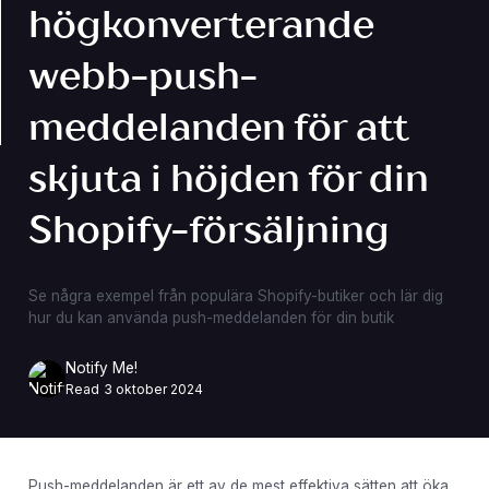
högkonverterande
webb-push-
meddelanden för att
skjuta i höjden för din
Shopify-försäljning
Se några exempel från populära Shopify-butiker och lär dig
hur du kan använda push-meddelanden för din butik
Notify Me!
Read
3 oktober 2024
Push-meddelanden är ett av de mest effektiva sätten att öka