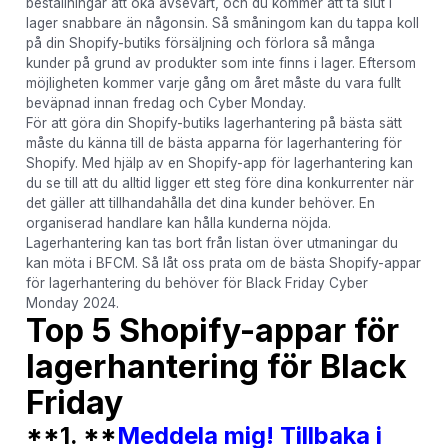
beställningar att öka avsevärt, och du kommer att ta slut i
lager snabbare än någonsin. Så småningom kan du tappa koll
på din Shopify-butiks försäljning och förlora så många
kunder på grund av produkter som inte finns i lager. Eftersom
möjligheten kommer varje gång om året måste du vara fullt
beväpnad innan fredag ​​och Cyber ​​Monday.
För att göra din Shopify-butiks lagerhantering på bästa sätt
måste du känna till de bästa apparna för lagerhantering för
Shopify. Med hjälp av en Shopify-app för lagerhantering kan
du se till att du alltid ligger ett steg före dina konkurrenter när
det gäller att tillhandahålla det dina kunder behöver. En
organiserad handlare kan hålla kunderna nöjda.
Lagerhantering kan tas bort från listan över utmaningar du
kan möta i BFCM. Så låt oss prata om de bästa Shopify-appar
för lagerhantering du behöver för Black Friday Cyber
Monday 2024.
Top 5 Shopify-appar för
lagerhantering för Black
Friday
**1. **
Meddela mig! Tillbaka i