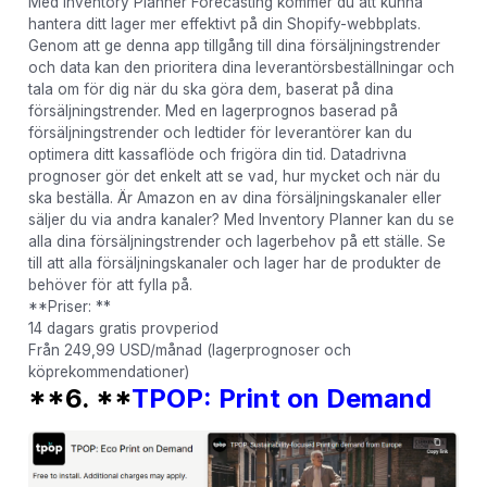
Med Inventory Planner Forecasting kommer du att kunna
hantera ditt lager mer effektivt på din Shopify-webbplats.
Genom att ge denna app tillgång till dina försäljningstrender
och data kan den prioritera dina leverantörsbeställningar och
tala om för dig när du ska göra dem, baserat på dina
försäljningstrender. Med en lagerprognos baserad på
försäljningstrender och ledtider för leverantörer kan du
optimera ditt kassaflöde och frigöra din tid. Datadrivna
prognoser gör det enkelt att se vad, hur mycket och när du
ska beställa. Är Amazon en av dina försäljningskanaler eller
säljer du via andra kanaler? Med Inventory Planner kan du se
alla dina försäljningstrender och lagerbehov på ett ställe. Se
till att alla försäljningskanaler och lager har de produkter de
behöver för att fylla på.
**Priser: **
14 dagars gratis provperiod
Från 249,99 USD/månad (lagerprognoser och
köprekommendationer)
**6. **
TPOP: Print on Demand