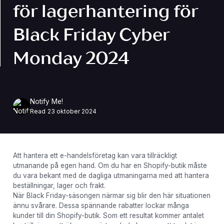
för lagerhantering för
Black Friday Cyber ​​
Monday 2024
Notify Me!
Read
23 oktober 2024
Att hantera ett e-handelsföretag kan vara tillräckligt
utmanande på egen hand. Om du har en Shopify-butik måste
du vara bekant med de dagliga utmaningarna med att hantera
beställningar, lager och frakt.
När Black Friday-säsongen närmar sig blir den här situationen
ännu svårare. Dessa spännande rabatter lockar många
kunder till din Shopify-butik. Som ett resultat kommer antalet