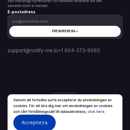
Vårt månatliga nyhetsbrev för handlare levererar allt det
senaste inom e-handel.
E-postadress
PRENUMERERA
support@notify-me.io
+1 604-373-9085
SE
▼
Genom att fortsätta surfa accepterar du användningen av
© 2025 Alla rättigheter reserverade.
cookies. För att lära dig mer om användningen av cookies
Användarvillkor
Sekretesspolicy
och vårt förhållningssätt till datasekretess,
click here.
Acceptera