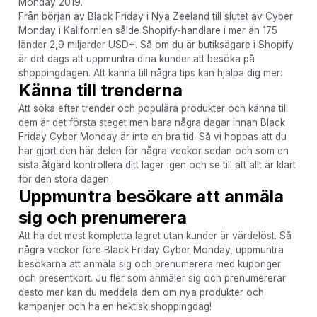
Monday 2019.
Från början av Black Friday i Nya Zeeland till slutet av Cyber
Monday i Kalifornien sålde Shopify-handlare i mer än 175
länder 2,9 miljarder USD+. Så om du är butiksägare i Shopify
är det dags att uppmuntra dina kunder att besöka på
shoppingdagen. Att känna till några tips kan hjälpa dig mer:
Känna till trenderna
Att söka efter trender och populära produkter och känna till
dem är det första steget men bara några dagar innan Black
Friday Cyber Monday är inte en bra tid. Så vi hoppas att du
har gjort den här delen för några veckor sedan och som en
sista åtgärd kontrollera ditt lager igen och se till att allt är klart
för den stora dagen.
Uppmuntra besökare att anmäla
sig och prenumerera
Att ha det mest kompletta lagret utan kunder är värdelöst. Så
några veckor före Black Friday Cyber ​​Monday, uppmuntra
besökarna att anmäla sig och prenumerera med kuponger
och presentkort. Ju fler som anmäler sig och prenumererar
desto mer kan du meddela dem om nya produkter och
kampanjer och ha en hektisk shoppingdag!