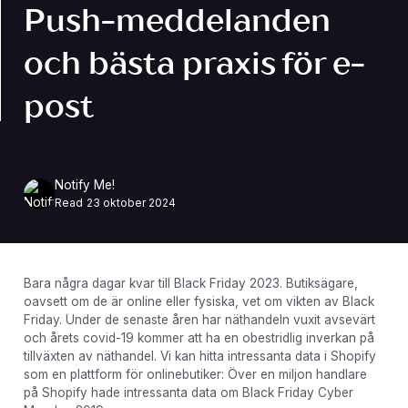
Push-meddelanden
och bästa praxis för e-
post
Notify Me!
Read
23 oktober 2024
Bara några dagar kvar till Black Friday 2023. Butiksägare,
oavsett om de är online eller fysiska, vet om vikten av Black
Friday. Under de senaste åren har näthandeln vuxit avsevärt
och årets covid-19 kommer att ha en obestridlig inverkan på
tillväxten av näthandel. Vi kan hitta intressanta data i Shopify
som en plattform för onlinebutiker: Över en miljon handlare
på Shopify hade intressanta data om Black Friday Cyber