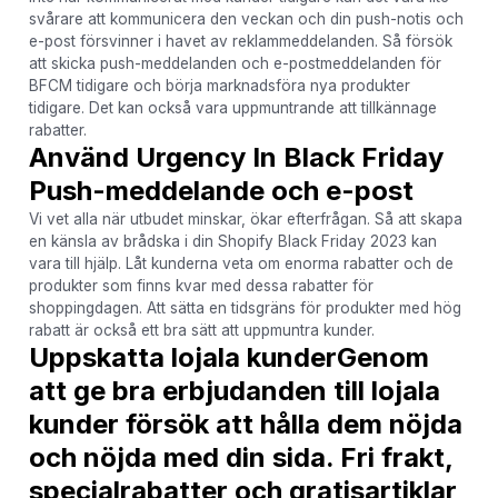
svårare att kommunicera den veckan och din push-notis och
e-post försvinner i havet av reklammeddelanden. Så försök
att skicka push-meddelanden och e-postmeddelanden för
BFCM tidigare och börja marknadsföra nya produkter
tidigare. Det kan också vara uppmuntrande att tillkännage
rabatter.
Använd Urgency In Black Friday
Push-meddelande och e-post
Vi vet alla när utbudet minskar, ökar efterfrågan. Så att skapa
en känsla av brådska i din Shopify Black Friday 2023 kan
vara till hjälp. Låt kunderna veta om enorma rabatter och de
produkter som finns kvar med dessa rabatter för
shoppingdagen. Att sätta en tidsgräns för produkter med hög
rabatt är också ett bra sätt att uppmuntra kunder.
Uppskatta lojala kunderGenom
att ge bra erbjudanden till lojala
kunder försök att hålla dem nöjda
och nöjda med din sida. Fri frakt,
specialrabatter och gratisartiklar