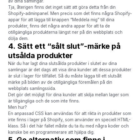
av dina samlingar.
Tja, återigen finns det inget sätt att göra detta från din
Shopify-adminpanel. Men precis som det finns några Shopify-
appar för att lägga till knappen “Meddela mig” till dina
produkter, finns det några andra appar för att ta de
otillgängliga produkterna längst ner på din webbplats och
dölja dem.
4. Sätt ett “sålt slut”-märke på
utsålda produkter
När du har lagt dina slutsålda produkter i slutet av dina
samlingar är det dags att visa dina kunder att dessa produkter
är slut i lager för tillfället. Så du måste lägga till ett slutsålt
märke på bilden av de otillgängliga föremålen på din
webbplats samlingssida.
Det gör det möjligt för dina kunder att skilja mellan lager som
är tillgängliga och de som inte finns.
Men hur?
En anpassad CSS kan användas för att rikta in produkter som
inte finns i lager på Shopify, som använder en speciell HTML-
klass. Så i det här fallet måste du ta itu med några koder och
kanske be en programmerare att hjälpa dig.
5. Ge alternativ som finns i