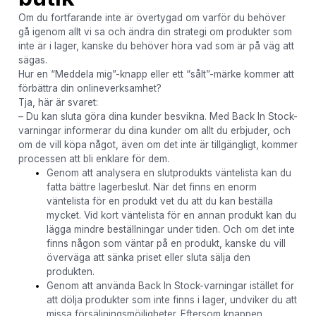
Om du fortfarande inte är övertygad om varför du behöver
gå igenom allt vi sa och ändra din strategi om produkter som
inte är i lager, kanske du behöver höra vad som är på väg att
sägas.
Hur en “Meddela mig”-knapp eller ett “sålt”-märke kommer att
förbättra din onlineverksamhet?
Tja, här är svaret:
– Du kan sluta göra dina kunder besvikna. Med Back In Stock-
varningar informerar du dina kunder om allt du erbjuder, och
om de vill köpa något, även om det inte är tillgängligt, kommer
processen att bli enklare för dem.
Genom att analysera en slutprodukts väntelista kan du
fatta bättre lagerbeslut. När det finns en enorm
väntelista för en produkt vet du att du kan beställa
mycket. Vid kort väntelista för en annan produkt kan du
lägga mindre beställningar under tiden. Och om det inte
finns någon som väntar på en produkt, kanske du vill
överväga att sänka priset eller sluta sälja den
produkten.
Genom att använda Back In Stock-varningar istället för
att dölja produkter som inte finns i lager, undviker du att
missa försäljningsmöjligheter. Eftersom knappen