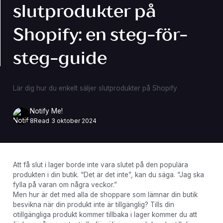
slutprodukter på
Shopify: en steg-för-
steg-guide
Lär dig hur du enkelt säljer slutprodukter på Shopify
Notify Me!
8
Read
3 oktober 2024
Att få slut i lager borde inte vara slutet på den populära
produkten i din butik. “Det är det inte”, kan du säga. “Jag ska
fylla på varan om några veckor.”
Men hur är det med alla de shoppare som lämnar din butik
besvikna när din produkt inte är tillgänglig? Tills din
otillgängliga produkt kommer tillbaka i lager kommer du att