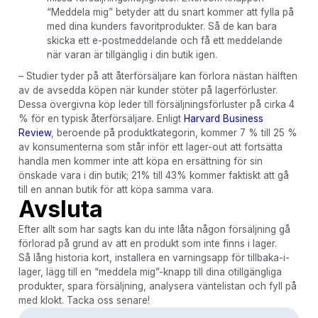
“Meddela mig” betyder att du snart kommer att fylla på
med dina kunders favoritprodukter. Så de kan bara
skicka ett e-postmeddelande och få ett meddelande
när varan är tillgänglig i din butik igen.
– Studier tyder på att återförsäljare kan förlora nästan hälften
av de avsedda köpen när kunder stöter på lagerförluster.
Dessa övergivna köp leder till försäljningsförluster på cirka 4
% för en typisk återförsäljare. Enligt
Harvard Business
Review
, beroende på produktkategorin, kommer 7 % till 25 %
av konsumenterna som står inför ett lager-out att fortsätta
handla men kommer inte att köpa en ersättning för sin
önskade vara i din butik; 21% till 43% kommer faktiskt att gå
till en annan butik för att köpa samma vara.
Avsluta
Efter allt som har sagts kan du inte låta någon försäljning gå
förlorad på grund av att en produkt som inte finns i lager.
Så lång historia kort, installera en varningsapp för tillbaka-i-
lager, lägg till en “meddela mig”-knapp till dina otillgängliga
produkter, spara försäljning, analysera väntelistan och fyll på
med klokt. Tacka oss senare!