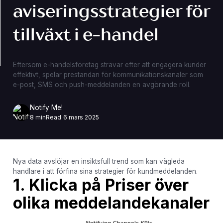
aviseringsstrategier för
tillväxt i e-handel
Eftersom e-handelsföretag strävar efter att engagera kunder
effektivt, spelar prestandan för kommunikationskanaler som
e-post, SMS och push-meddelanden en avgörande roll.
Notify Me!
8 min
Read
6 mars 2025
Nya data avslöjar en insiktsfull trend som kan vägleda
handlare i att förfina sina strategier för kundmeddelanden.
1. Klicka på Priser över
olika meddelandekanaler