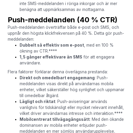
inte SMS-meddelanden i röriga inkorgar och är mer
benägna att uppmärksammas av mottagarna.
Push-meddelanden (40 % CTR)
Push-meddelanden överträffar både e-post och SMS, och
uppnår den högsta klickfrekvensen på 40 %. Detta gör push-
meddelanden:
Dubbelt så effektiv som e-post
, med en 100 %
ökning av CTR.****
1,5 gånger effektivare än SMS
för att engagera
användare.
Flera faktorer förklarar denna överlägsna prestanda:
Direkt och omedelbart engagemang
: Push-
meddelanden visas direkt på användarnas mobila
enheter, vilket säkerställer hög synlighet och uppmanar
till omedelbar åtgärd.
Lägligt och riktat
: Push-aviseringar används
vanligtvis för tidskänsligt eller mycket relevant innehåll,
vilket driver användarnas intresse och interaktion.****
Mobilcentrerat tillvägagångssätt
: Med den ökande
dominansen av mobila enheter erbjuder push-
meddelanden en mer sömlös användarupplevelse,