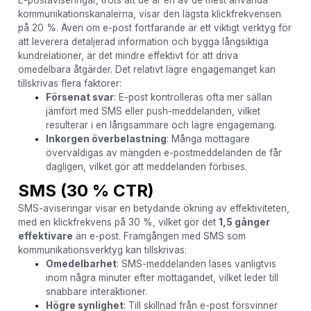
kommunikationskanalerna, visar den lägsta klickfrekvensen
på 20 %. Även om e-post fortfarande är ett viktigt verktyg för
att leverera detaljerad information och bygga långsiktiga
kundrelationer, är det mindre effektivt för att driva
omedelbara åtgärder. Det relativt lägre engagemanget kan
tillskrivas flera faktorer:
Försenat svar
: E-post kontrolleras ofta mer sällan
jämfört med SMS eller push-meddelanden, vilket
resulterar i en långsammare och lägre engagemang.
Inkorgen överbelastning
: Många mottagare
överväldigas av mängden e-postmeddelanden de får
dagligen, vilket gör att meddelanden förbises.
SMS (30 % CTR)
SMS-aviseringar visar en betydande ökning av effektiviteten,
med en klickfrekvens på 30 %, vilket gör det
1,5 gånger
effektivare
än e-post. Framgången med SMS som
kommunikationsverktyg kan tillskrivas:
Omedelbarhet
: SMS-meddelanden läses vanligtvis
inom några minuter efter mottagandet, vilket leder till
snabbare interaktioner.
Högre synlighet
: Till skillnad från e-post försvinner