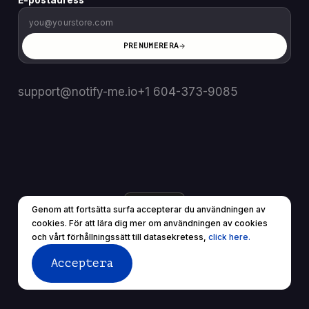
E-postadress
PRENUMERERA
support@notify-me.io
+1 604-373-9085
SE
▼
Genom att fortsätta surfa accepterar du användningen av
© 2025 Alla rättigheter reserverade.
cookies. För att lära dig mer om användningen av cookies
Användarvillkor
Sekretesspolicy
och vårt förhållningssätt till datasekretess,
click here.
Acceptera