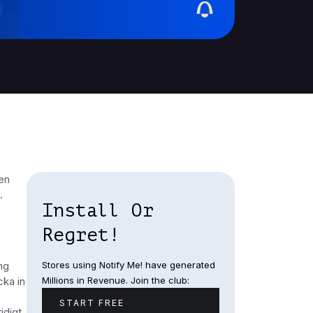
den
k.
Install Or
Regret!
Stores using Notify Me! have generated
ng
Millions in Revenue. Join the club:
cka in
START FREE
idigt