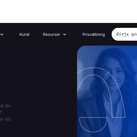
Kund
Resurser
Prissättning
Börja gr
å din
?
er för