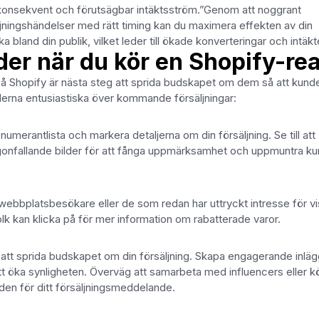
mer konsekvent och förutsägbar intäktsström.”Genom att noggrant
jningshändelser med rätt timing kan du maximera effekten av din
 bland din publik, vilket leder till ökade konverteringar och intäkt
er när du kör en Shopify-re
g på Shopify är nästa steg att sprida budskapet om dem så att kund
underna entusiastiska över kommande försäljningar:
enumerantlista och markera detaljerna om din försäljning. Se till att
onfallande bilder för att fånga uppmärksamhet och uppmuntra ku
e webbplatsbesökare eller de som redan har uttryckt intresse för v
k kan klicka på för mer information om rabatterade varor.
 att sprida budskapet om din försäljning. Skapa engagerande inläg
t öka synligheten. Överväg att samarbeta med influencers eller k
idden för ditt försäljningsmeddelande.
r