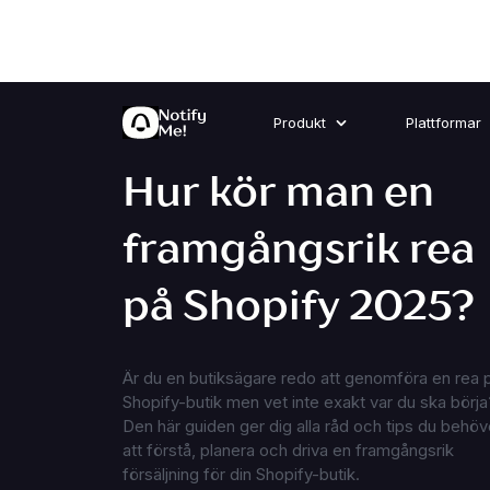
Produkt
Plattformar
Hur kör man en
framgångsrik rea
på Shopify 2025?
Är du en butiksägare redo att genomföra en rea p
Shopify-butik men vet inte exakt var du ska börja
Den här guiden ger dig alla råd och tips du behöv
att förstå, planera och driva en framgångsrik
försäljning för din Shopify-butik.