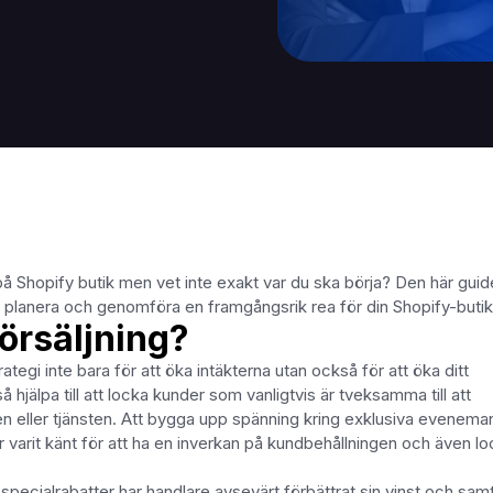
å Shopify butik men vet inte exakt var du ska börja? Den här gui
tå, planera och genomföra en framgångsrik rea för din Shopify-buti
örsäljning?
ategi inte bara för att öka intäkterna utan också för att öka ditt
jälpa till att locka kunder som vanligtvis är tveksamma till att
n eller tjänsten. Att bygga upp spänning kring exklusiva evenema
r varit känt för att ha en inverkan på kundbehållningen och även lo
specialrabatter har handlare avsevärt förbättrat sin vinst och samt