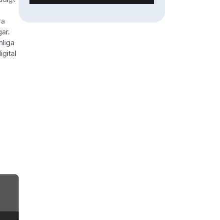
ra
gar.
nliga
igital