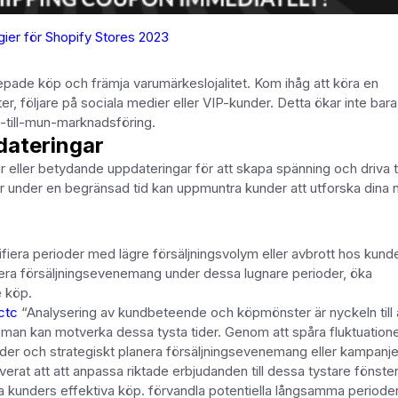
gier för Shopify Stores 2023
epade köp och främja varumärkeslojalitet. Kom ihåg att köra en
r, följare på sociala medier eller VIP-kunder. Detta ökar inte bara
till-mun-marknadsföring.
dateringar
 eller betydande uppdateringar för att skapa spänning och driva t
tter under en begränsad tid kan uppmuntra kunder att utforska dina 
fiera perioder med lägre försäljningsvolym eller avbrott hos kunde
nera försäljningsevenemang under dessa lugnare perioder, öka
 köp.
ctc
“Analysering av kundbeteende och köpmönster är nyckeln till 
r man kan motverka dessa tysta tider. Genom att spåra fluktuatione
ioder och strategiskt planera försäljningsevenemang eller kampanje
rat att att anpassa riktade erbjudanden till dessa tystare fönste
unders effektiva köp. förvandla potentiella långsamma perioder t