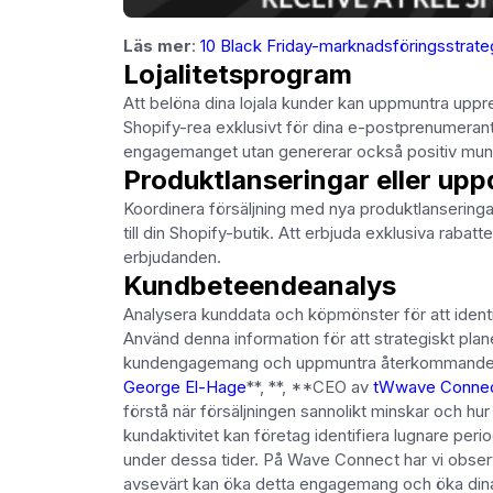
Läs mer
:
10 Black Friday-marknadsföringsstrate
Lojalitetsprogram
Att belöna dina lojala kunder kan uppmuntra uppr
Shopify-rea exklusivt för dina e-postprenumerante
engagemanget utan genererar också positiv mun-
Produktlanseringar eller upp
Koordinera försäljning med nya produktlanseringar
till din Shopify-butik. Att erbjuda exklusiva raba
erbjudanden.
Kundbeteendeanalys
Analysera kunddata och köpmönster för att identi
Använd denna information för att strategiskt pla
kundengagemang och uppmuntra återkommande
George El-Hage
**, **, **CEO av
tWwave Conne
förstå när försäljningen sannolikt minskar och hu
kundaktivitet kan företag identifiera lugnare per
under dessa tider. På Wave Connect har vi observe
avsevärt kan öka detta engagemang och öka dina k