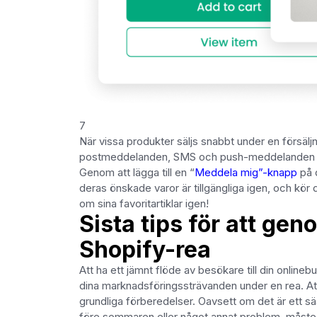
7
När vissa produkter säljs snabbt under en försälj
postmeddelanden, SMS och push-meddelanden när 
Genom att lägga till en “
Meddela mig”-knapp
på d
deras önskade varor är tillgängliga igen, och kör d
om sina favoritartiklar igen!
Sista tips för att ge
Shopify-rea
Att ha ett jämnt flöde av besökare till din onlinebu
dina marknadsföringssträvanden under en rea. Att 
grundliga förberedelser. Oavsett om det är ett s
före sommaren eller något annat problem, måste