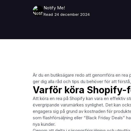
Notify Me!
Read
24 december 2024
Är du en butiksägare redo att genomföra en rea p
ger dig alla råd och tips du behöver för att förs
Varför köra Shopify-f
Att köra en rea på Shopify kan vara en effektiv str
övergripande varumärkes synlighet. Det kan också h
engagera sig på grund av kostnaden för produkte
som flashförsäljning eller “Black Friday Deals” ha
nya kunder.
Genom att delta i säsongsförsäljning och utnyttja 