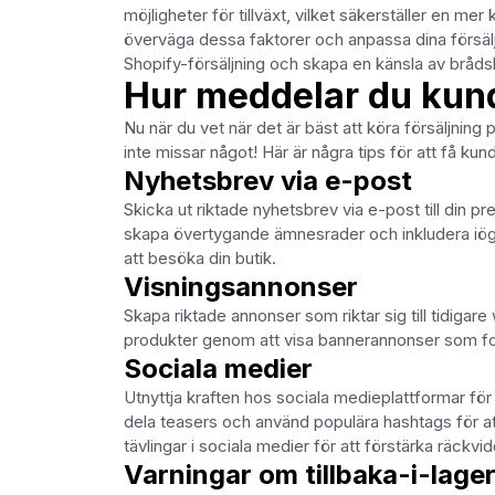
möjligheter för tillväxt, vilket säkerställer en 
överväga dessa faktorer och anpassa dina försäl
Shopify-försäljning och skapa en känsla av brådska
Hur meddelar du kund
Nu när du vet när det är bäst att köra försäljnin
inte missar något! Här är några tips för att få k
Nyhetsbrev via e-post
Skicka ut riktade nyhetsbrev via e-post till din pr
skapa övertygande ämnesrader och inkludera iög
att besöka din butik.
Visningsannonser
Skapa riktade annonser som riktar sig till tidigar
produkter genom att visa bannerannonser som fol
Sociala medier
Utnyttja kraften hos sociala medieplattformar för
dela teasers och använd populära hashtags för at
tävlingar i sociala medier för att förstärka räckv
Varningar om tillbaka-i-lage