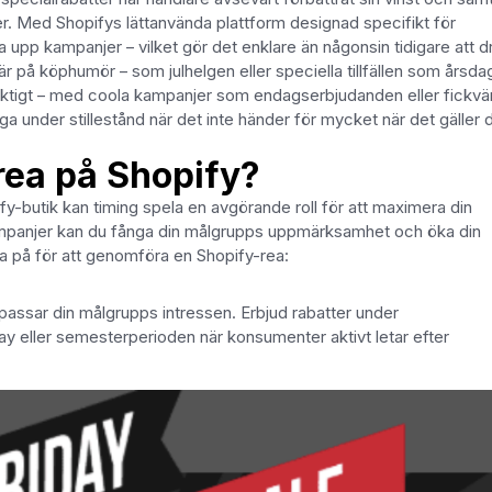
r. Med Shopifys lättanvända plattform designad specifikt för
a upp kampanjer – vilket gör det enklare än någonsin tidigare att d
är på köphumör – som julhelgen eller speciella tillfällen som årsda
 viktigt – med coola kampanjer som endagserbjudanden eller fickvä
iga under stillestånd när det inte händer för mycket när det gäller d
rea på Shopify?
pify-butik kan timing spela en avgörande roll för att maximera din
ampanjer kan du fånga din målgrupps uppmärksamhet och öka din
nka på för att genomföra en Shopify-rea:
assar din målgrupps intressen. Erbjud rabatter under
day eller semesterperioden när konsumenter aktivt letar efter