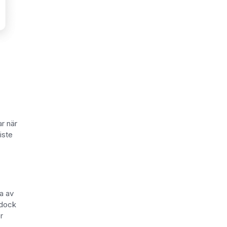
r när
iste
na av
 dock
r