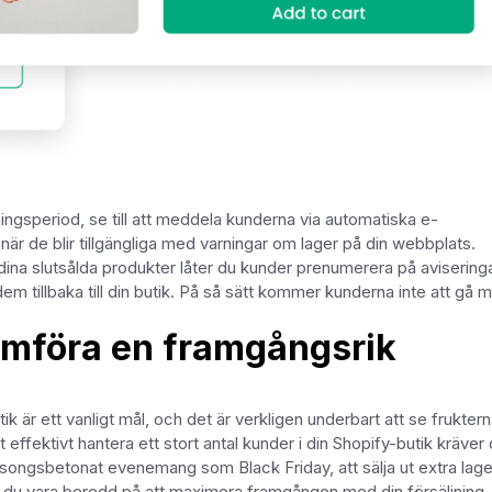
ningsperiod, se till att meddela kunderna via automatiska e-
de blir tillgängliga med varningar om lager på din webbplats.
ina slutsålda produkter låter du kunder prenumerera på aviseringa
em tillbaka till din butik. På så sätt kommer kunderna inte att gå m
nomföra en framgångsrik
tik är ett vanligt mål, och det är verkligen underbart att se frukter
effektivt hantera ett stort antal kunder i din Shopify-butik kräver
äsongsbetonat evenemang som Black Friday, att sälja ut extra lage
 du vara beredd på att maximera framgången med din försäljning.