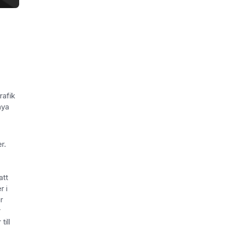
rafik
nya
r.
att
r i
r
r
ill