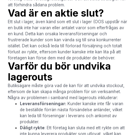
att förhindra sådana problem.
Vad är en aktie slut?
Ett slut i lager, även känd som ett slut i lager (OOS uppstår när
en butik inte har varan eller antalet varor som efterfrågas av
en kund. Detta kan orsaka leveransförseningar och
frustrerade kunder som kan vända sig till sina konkurrenter
istället. Det kan också leda till förlorad försäljning och totalt
förlust av rykte, eftersom kunder kanske inte kan lita på att
företagen kan förse dem med de produkter de behöver.
Varför du bör undvika
lagerouts
Butiksägare måste göra vad de kan för att undvika stockout,
eftersom de kan skapa många problem för sin verksamhet.
Några av problemen i samband med lagerouts inkluderar:
Leveransförseningar:
Kunder kanske inte får varan
de beställde förrän nästa försändelse anländer, vilket
kan leda till förseningar i leverans och ankomst av
produkter.
Dåligt rykte
: Ett företag kan sluta med ett rykte om att
inte kunna leverera produkter som utlovat, vilket kan