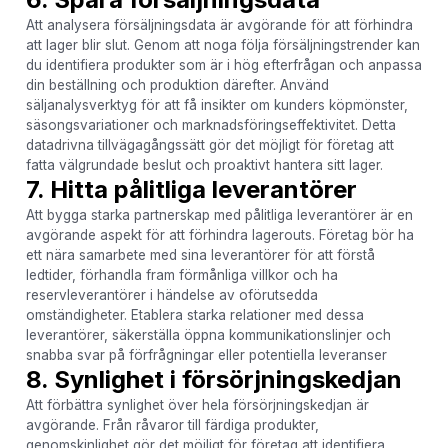
Att analysera försäljningsdata är avgörande för att förhindra
att lager blir slut. Genom att noga följa försäljningstrender kan
du identifiera produkter som är i hög efterfrågan och anpassa
din beställning och produktion därefter. Använd
säljanalysverktyg för att få insikter om kunders köpmönster,
säsongsvariationer och marknadsföringseffektivitet. Detta
datadrivna tillvägagångssätt gör det möjligt för företag att
fatta välgrundade beslut och proaktivt hantera sitt lager.
7. Hitta pålitliga leverantörer
Att bygga starka partnerskap med pålitliga leverantörer är en
avgörande aspekt för att förhindra lagerouts. Företag bör ha
ett nära samarbete med sina leverantörer för att förstå
ledtider, förhandla fram förmånliga villkor och ha
reservleverantörer i händelse av oförutsedda
omständigheter. Etablera starka relationer med dessa
leverantörer, säkerställa öppna kommunikationslinjer och
snabba svar på förfrågningar eller potentiella leveranser
8. Synlighet i försörjningskedjan
Att förbättra synlighet över hela försörjningskedjan är
avgörande. Från råvaror till färdiga produkter,
genomskinlighet gör det möjligt för företag att identifiera