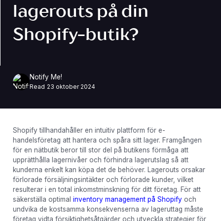
lagerouts på din
Shopify-butik?
Notify Me!
Read
23 oktober 2024
Shopify tillhandahåller en intuitiv plattform för e-
handelsföretag att hantera och spåra sitt lager. Framgången
för en nätbutik beror till stor del på butikens förmåga att
upprätthålla lagernivåer och förhindra lagerutslag så att
kunderna enkelt kan köpa det de behöver. Lagerouts orsakar
förlorade försäljningsintäkter och förlorade kunder, vilket
resulterar i en total inkomstminskning för ditt företag. För att
säkerställa optimal
inventory management på Shopify
och
undvika de kostsamma konsekvenserna av lageruttag måste
företag vidta försiktighetsåtgärder och utveckla strategier för