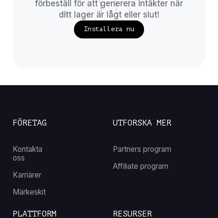
förbeställ för att generera intäkter när
ditt lager är lågt eller slut!
Installera nu
FÖRETAG
UTFORSKA MER
Kontakta
Partners program
oss
Affiliate program
Karriärer
Märkeskit
PLATTFORM
RESURSER