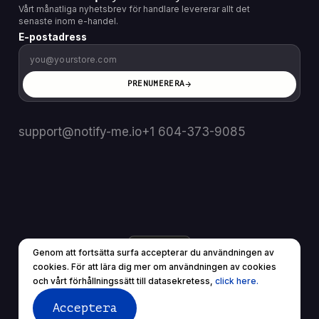
Vårt månatliga nyhetsbrev för handlare levererar allt det
senaste inom e-handel.
E-postadress
PRENUMERERA
support@notify-me.io
+1 604-373-9085
SE
▼
Genom att fortsätta surfa accepterar du användningen av
© 2025 Alla rättigheter reserverade.
cookies. För att lära dig mer om användningen av cookies
Användarvillkor
Sekretesspolicy
och vårt förhållningssätt till datasekretess,
click here.
Acceptera