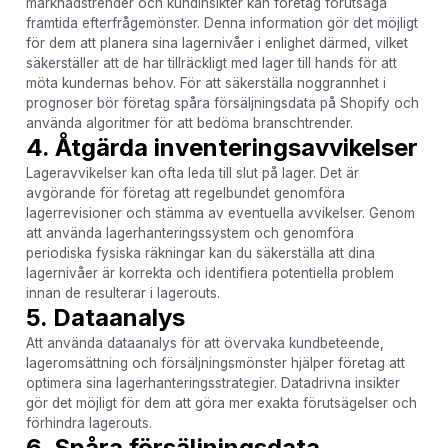
marknadstrender och kundinsikter kan företag förutsäga
framtida efterfrågemönster. Denna information gör det möjligt
för dem att planera sina lagernivåer i enlighet därmed, vilket
säkerställer att de har tillräckligt med lager till hands för att
möta kundernas behov. För att säkerställa noggrannhet i
prognoser bör företag spåra försäljningsdata på Shopify och
använda algoritmer för att bedöma branschtrender.
4. Åtgärda inventeringsavvikelser
Lageravvikelser kan ofta leda till slut på lager. Det är
avgörande för företag att regelbundet genomföra
lagerrevisioner och stämma av eventuella avvikelser. Genom
att använda lagerhanteringssystem och genomföra
periodiska fysiska räkningar kan du säkerställa att dina
lagernivåer är korrekta och identifiera potentiella problem
innan de resulterar i lagerouts.
5. Dataanalys
Att använda dataanalys för att övervaka kundbeteende,
lageromsättning och försäljningsmönster hjälper företag att
optimera sina lagerhanteringsstrategier. Datadrivna insikter
gör det möjligt för dem att göra mer exakta förutsägelser och
förhindra lagerouts.
6. Spåra försäljningsdata