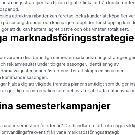
adsföringsstrategier kan hjälpa dig att sticka ut från konkurrente
dsperiod.
a attraktiva rabatter kan företag locka kunder att köpa fler var
a på säsongstrender och känna igen topptider för shopping kan d
gör att du kan hantera lagret bättre och öka vinsten totalt sett.
ga marknadsföringsstrategie
 att omvärdera dina befintliga semestermarknadsföringsstrategier g
h reklamresultat under tidigare säsonger. Identifiering av
edöma var justeringar måste göras för att skapa en ännu mer
en kommande säsongen.
r hjälpa dig att vägleda framtida planer samtidigt som du ger ins
t ger dig den information som behövs för att fatta datadrivna be
 dina semesterkampanjer
a under semestern år efter år? Det handlar om att följa några vikt
omvandlingsfrekvens från varje marknadsföringsstrategi: