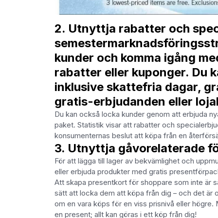
2. Utnyttja rabatter och sp
semestermarknadsföringsstra
kunder och komma igång me
rabatter eller kuponger. Du k
inklusive skattefria dagar, 
gratis-erbjudanden eller loja
Du kan också locka kunder genom att erbjuda nya 
paket. Statistik visar att rabatter och specialer
konsumenternas beslut att köpa från en återförsä
3. Utnyttja gåvorelaterade f
För att lägga till lager av bekvämlighet och uppm
eller erbjuda produkter med gratis presentförpac
Att skapa presentkort för shoppare som inte är s
sätt att locka dem att köpa från dig – och det 
om en vara köps för en viss prisnivå eller högre. 
en present; allt kan göras i ett köp från dig!