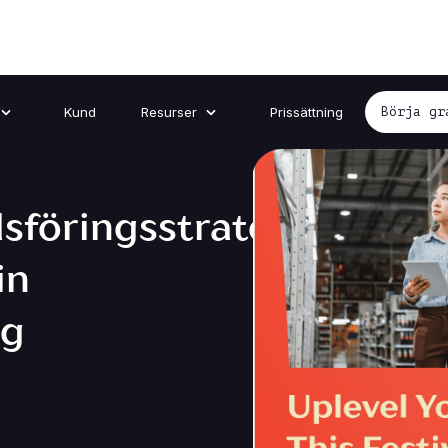
Kund
Resurser
Prissättning
Börja gr
föringsstrategier
in
ng