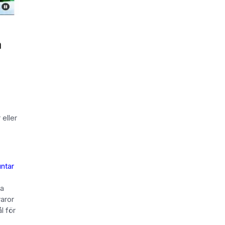
a
eller
ntar
ra
aror
l för