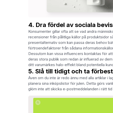
4. Dra fördel av sociala bevis
Konsumenter gillar ofta att se vad andra människo
recensioner från pålitliga källor på produktsidor
presentalternativ som kan passa deras behov bättr
förtroendefaktorer från sådana informationskällo
Dessutom kan vissa influencers kontaktas för att
deras stora publik som redan är influerad av dem –
ditt varumärkes halo-effekt bland potentiella kun
5. Slå till tidigt och ta förbes
Även om du inte är redo ännu med alla artiklar i l
planera sina inköpslistor för julen. Detta görs va
glöm inte att skicka e-postmeddelanden i rätt t