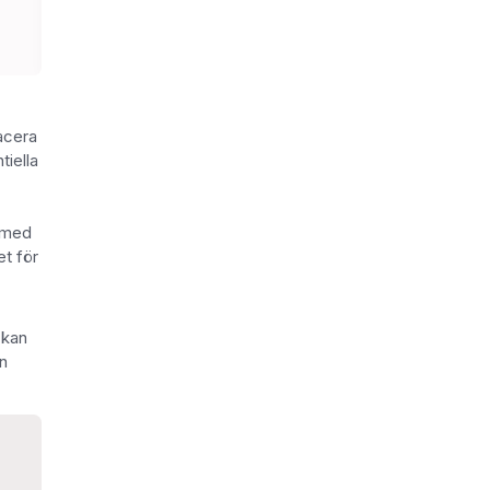
acera
tiella
; med
et för
 kan
en