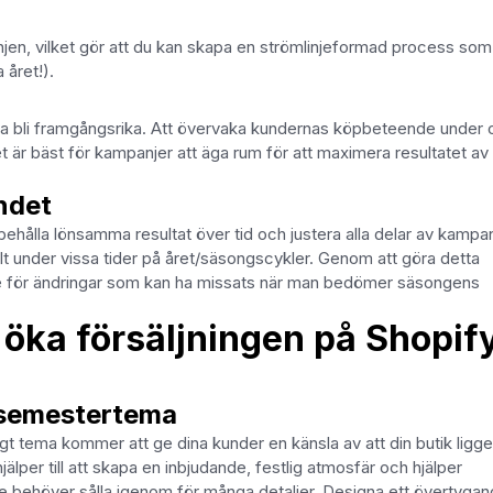
jen, vilket gör att du kan skapa en strömlinjeformad process som
a året!).
ska bli framgångsrika. Att övervaka kundernas köpbeteende under o
det är bäst för kampanjer att äga rum för att maximera resultatet av
undet
ibehålla lönsamma resultat över tid och justera alla delar av kampa
lt under vissa tider på året/säsongscykler. Genom att göra detta
mme för ändringar som kan ha missats när man bedömer säsongens
 öka försäljningen på Shopif
 semestertema
igt tema kommer att ge dina kunder en känsla av att din butik ligger
per till att skapa en inbjudande, festlig atmosfär och hjälper
te behöver sålla igenom för många detaljer. Designa ett övertyga