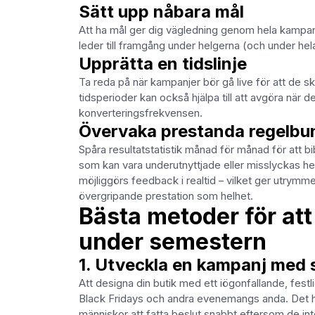
Sätt upp nåbara mål
Att ha mål ger dig vägledning genom hela kampan
leder till framgång under helgerna (och under hel
Upprätta en tidslinje
Ta reda på när kampanjer bör gå live för att de 
tidsperioder kan också hjälpa till att avgöra när 
konverteringsfrekvensen.
Övervaka prestanda regelb
Spåra resultatstatistik månad för månad för att b
som kan vara underutnyttjade eller misslyckas he
möjliggörs feedback i realtid – vilket ger utry
övergripande prestation som helhet.
Bästa metoder för att
under semestern
1. Utveckla en kampanj med
Att designa din butik med ett iögonfallande, festl
Black Fridays och andra evenemangs anda. Det hjäl
människor att fatta beslut snabbt eftersom de in