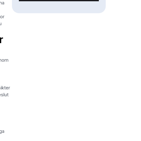
rna
or
u
r
enom
ikter
slut
iga