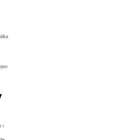
lika
njen
y
 i
nde