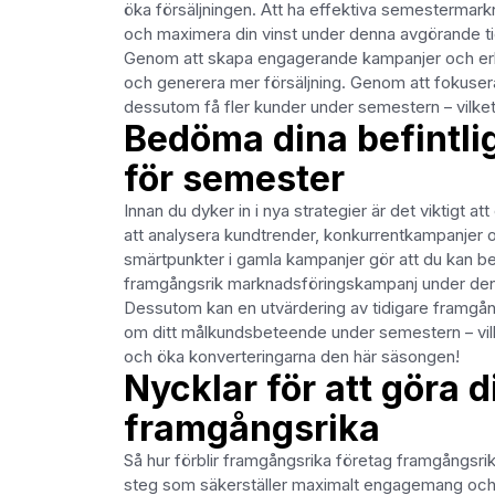
öka försäljningen. Att ha effektiva semestermarkn
och maximera din vinst under denna avgörande ti
Genom att skapa engagerande kampanjer och erbjud
och generera mer försäljning. Genom att fokuser
dessutom få fler kunder under semestern – vilket 
Bedöma dina befintli
för semester
Innan du dyker in i nya strategier är det viktigt
att analysera kundtrender, konkurrentkampanjer oc
smärtpunkter i gamla kampanjer gör att du kan b
framgångsrik marknadsföringskampanj under d
Dessutom kan en utvärdering av tidigare framgånga
om ditt målkundsbeteende under semestern – vilke
och öka konverteringarna den här säsongen!
Nycklar för att göra
framgångsrika
Så hur förblir framgångsrika företag framgångsrik
steg som säkerställer maximalt engagemang och 