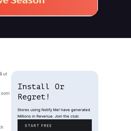
å ut
Install Or
r som
Regret!
Stores using Notify Me! have generated
Millions in Revenue. Join the club:
START FREE
ch