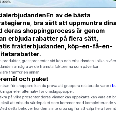
ecialerbjudandenEn av de bästa
tegierna, bra sätt att uppmuntra din
d deras shoppingprocess är genom
an erbjuda rabatter på flera sätt,
gratis frakterbjudanden, köp-en-få-en-
litetsrabatter.
produkter, gratispresenter vid köp och erbjudanden i olika nivåer 
bjudanden är några av de främsta faktorerna som påverkar
ljare framför en annan.
öremål och paket
untran för shoppare kan du prova att gruppera relaterade varor i
bu
kningar eller alternativ för omslagspapper.
äkra på vilka presenter deras vänner kan uppskatta kan vara ett b
är också att erbjuda värdepaket som kommer med kompletterande v
Med detta behöver kunderna inte oroa sig för att välja flera föremå