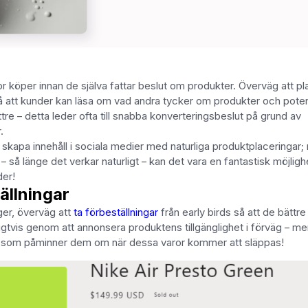
r köper innan de själva fattar beslut om produkter. Överväg att pl
 så att kunder kan läsa om vad andra tycker om produkter och poten
e – detta leder ofta till snabba konverteringsbeslut på grund av
r.
 skapa innehåll i sociala medier med naturliga produktplaceringar
 så länge det verkar naturligt – kan det vara en fantastisk möjligh
der!
tällningar
ager, överväg att
ta förbeställningar
från early birds så att de bättre
nligtvis genom att annonsera produktens tillgänglighet i förväg – m
id som påminner dem om när dessa varor kommer att släppas!