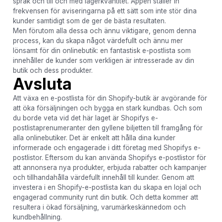
språk och till och med lagerkvantitet. Appen ställer in
frekvensen för aviseringarna på ett sätt som inte stör dina
kunder samtidigt som de ger de bästa resultaten.
Men förutom alla dessa och ännu viktigare, genom denna
process, kan du skapa något värdefullt och ännu mer
lönsamt för din onlinebutik: en fantastisk e-postlista som
innehåller de kunder som verkligen är intresserade av din
butik och dess produkter.
Avsluta
Att växa en e-postlista för din Shopify-butik är avgörande för
att öka försäljningen och bygga en stark kundbas. Och som
du borde veta vid det här laget är Shopifys e-
postlistaprenumeranter den gyllene biljetten till framgång för
alla onlinebutiker. Det är enkelt att hålla dina kunder
informerade och engagerade i ditt företag med Shopifys e-
postlistor. Eftersom du kan använda Shopifys e-postlistor för
att annonsera nya produkter, erbjuda rabatter och kampanjer
och tillhandahålla värdefullt innehåll till kunder. Genom att
investera i en Shopify-e-postlista kan du skapa en lojal och
engagerad community runt din butik. Och detta kommer att
resultera i ökad försäljning, varumärkeskännedom och
kundbehållning.