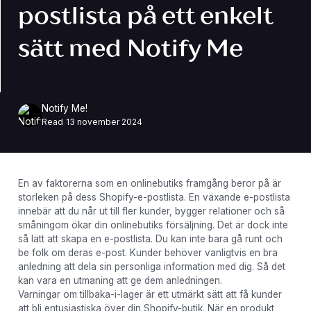
postlista på ett enkelt
sätt med Notify Me
Notify Me!
Read
13 november 2024
En av faktorerna som en onlinebutiks framgång beror på är
storleken på dess Shopify-e-postlista. En växande e-postlista
innebär att du når ut till fler kunder, bygger relationer och så
småningom ökar din onlinebutiks försäljning. Det är dock inte
så lätt att skapa en e-postlista. Du kan inte bara gå runt och
be folk om deras e-post. Kunder behöver vanligtvis en bra
anledning att dela sin personliga information med dig. Så det
kan vara en utmaning att ge dem anledningen.
Varningar om tillbaka-i-lager är ett utmärkt sätt att få kunder
att bli entusiastiska över din Shopify-butik. När en produkt