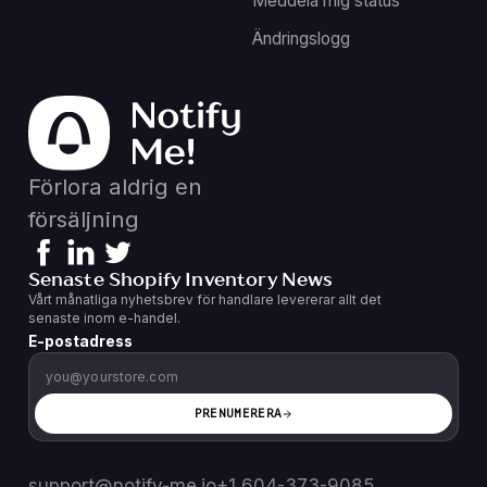
Meddela mig status
Ändringslogg
Förlora aldrig en
försäljning
Senaste Shopify Inventory News
Vårt månatliga nyhetsbrev för handlare levererar allt det
senaste inom e-handel.
E-postadress
PRENUMERERA
support@notify-me.io
+1 604-373-9085