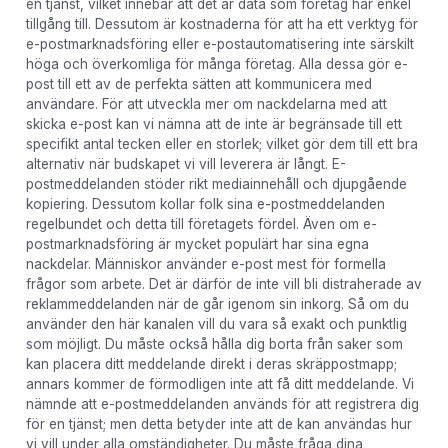
en tjänst, vilket innebär att det är data som företag har enkel
tillgång till. Dessutom är kostnaderna för att ha ett verktyg för
e-postmarknadsföring eller e-postautomatisering inte särskilt
höga och överkomliga för många företag. Alla dessa gör e-
post till ett av de perfekta sätten att kommunicera med
användare. För att utveckla mer om nackdelarna med att
skicka e-post kan vi nämna att de inte är begränsade till ett
specifikt antal tecken eller en storlek; vilket gör dem till ett bra
alternativ när budskapet vi vill leverera är långt. E-
postmeddelanden stöder rikt mediainnehåll och djupgående
kopiering. Dessutom kollar folk sina e-postmeddelanden
regelbundet och detta till företagets fördel. Även om e-
postmarknadsföring är mycket populärt har sina egna
nackdelar. Människor använder e-post mest för formella
frågor som arbete. Det är därför de inte vill bli distraherade av
reklammeddelanden när de går igenom sin inkorg. Så om du
använder den här kanalen vill du vara så exakt och punktlig
som möjligt. Du måste också hålla dig borta från saker som
kan placera ditt meddelande direkt i deras skräppostmapp;
annars kommer de förmodligen inte att få ditt meddelande. Vi
nämnde att e-postmeddelanden används för att registrera dig
för en tjänst; men detta betyder inte att de kan användas hur
vi vill under alla omständigheter. Du måste fråga dina