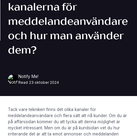
kanalerna för
meddelandeanvändare
och hur man använder
dem?
Notify Me!
Read
23 oktober 2024
Tack vare tekniken finns det olika kanaler för
meddelandeanvändare och flera sätt att nå kunder. Om du är
på affärssidan kommer du att tycka att denna möjlighet är
mycket intressant. Men om du är på kundsidan vet du hur
irriterande det är att ta emot annonser och meddelanden