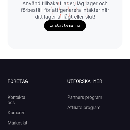
Använd tillbaka i lager, låg lager och
förbeställ för att generera intäkter när
ditt lager är lågt eller slut!
Installera nu
FÖRETAG
UTFORSKA MER
Kontakta
Partners program
oss
Affiliate program
Karriärer
Märkeskit