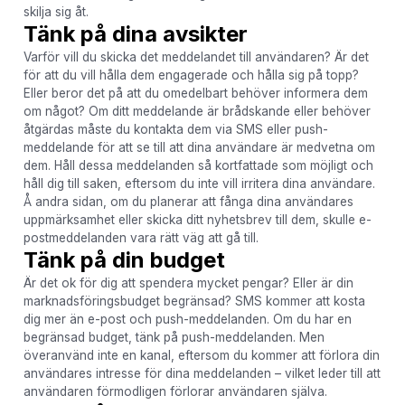
skilja sig åt.
Tänk på dina avsikter
Varför vill du skicka det meddelandet till användaren? Är det
för att du vill hålla dem engagerade och hålla sig på topp?
Eller beror det på att du omedelbart behöver informera dem
om något? Om ditt meddelande är brådskande eller behöver
åtgärdas måste du kontakta dem via SMS eller push-
meddelande för att se till att dina användare är medvetna om
dem. Håll dessa meddelanden så kortfattade som möjligt och
håll dig till saken, eftersom du inte vill irritera dina användare.
Å andra sidan, om du planerar att fånga dina användares
uppmärksamhet eller skicka ditt nyhetsbrev till dem, skulle e-
postmeddelanden vara rätt väg att gå till.
Tänk på din budget
Är det ok för dig att spendera mycket pengar? Eller är din
marknadsföringsbudget begränsad? SMS kommer att kosta
dig mer än e-post och push-meddelanden. Om du har en
begränsad budget, tänk på push-meddelanden. Men
överanvänd inte en kanal, eftersom du kommer att förlora din
användares intresse för dina meddelanden – vilket leder till att
användaren förmodligen förlorar användaren själva.