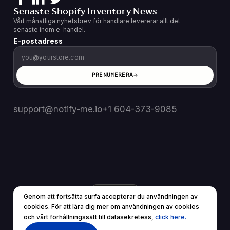
Senaste Shopify Inventory News
Vårt månatliga nyhetsbrev för handlare levererar allt det
senaste inom e-handel.
E-postadress
PRENUMERERA
support@notify-me.io
+1 604-373-9085
SE
▼
Genom att fortsätta surfa accepterar du användningen av
© 2025 Alla rättigheter reserverade.
cookies. För att lära dig mer om användningen av cookies
Användarvillkor
Sekretesspolicy
och vårt förhållningssätt till datasekretess,
click here.