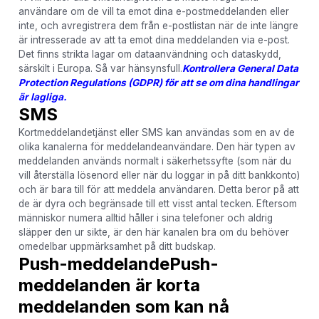
användare om de vill ta emot dina e-postmeddelanden eller
inte, och avregistrera dem från e-postlistan när de inte längre
är intresserade av att ta emot dina meddelanden via e-post.
Det finns strikta lagar om dataanvändning och dataskydd,
särskilt i Europa. Så var hänsynsfull.
Kontrollera General Data
Protection Regulations (GDPR) för att se om dina handlingar
är lagliga.
SMS
Kortmeddelandetjänst eller SMS kan användas som en av de
olika kanalerna för meddelandeanvändare. Den här typen av
meddelanden används normalt i säkerhetssyfte (som när du
vill återställa lösenord eller när du loggar in på ditt bankkonto)
och är bara till för att meddela användaren. Detta beror på att
de är dyra och begränsade till ett visst antal tecken. Eftersom
människor numera alltid håller i sina telefoner och aldrig
släpper den ur sikte, är den här kanalen bra om du behöver
omedelbar uppmärksamhet på ditt budskap.
Push-meddelande
Push-
meddelanden är korta
meddelanden som kan nå