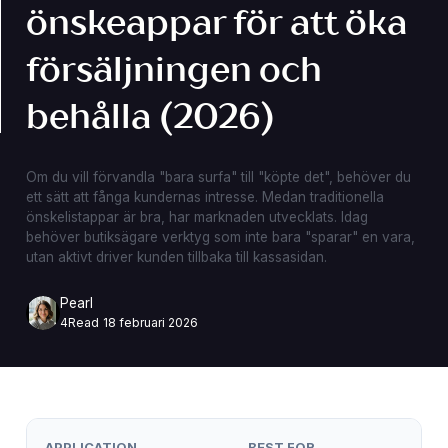
önskeappar för att öka
försäljningen och
behålla (2026)
Om du vill förvandla "bara surfa" till "köpte det", behöver du
ett sätt att fånga kundernas intresse. Medan traditionella
önskelistappar är bra, har marknaden utvecklats. Idag
behöver butiksägare verktyg som inte bara "sparar" en vara,
utan aktivt driver kunden tillbaka till kassasidan.
Pearl
4
Read
18 februari 2026
APPLICATION
BEST FOR