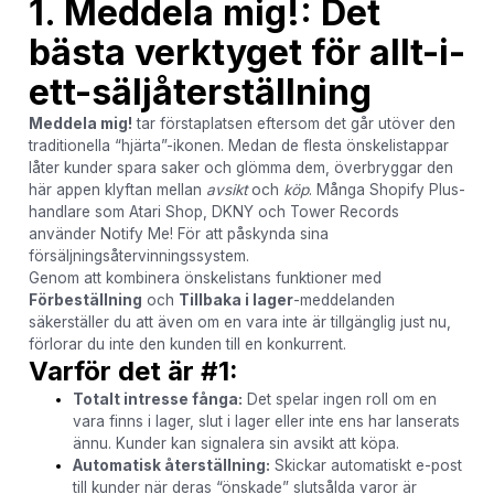
1. Meddela mig!: Det
bästa verktyget för allt-i-
ett-säljåterställning
Meddela mig!
tar förstaplatsen eftersom det går utöver den
traditionella “hjärta”-ikonen. Medan de flesta önskelistappar
låter kunder spara saker och glömma dem, överbryggar den
här appen klyftan mellan
avsikt
och
köp
. Många Shopify Plus-
handlare som Atari Shop, DKNY och Tower Records
använder Notify Me! För att påskynda sina
försäljningsåtervinningssystem.
Genom att kombinera önskelistans funktioner med
Förbeställning
och
Tillbaka i lager
-meddelanden
säkerställer du att även om en vara inte är tillgänglig just nu,
förlorar du inte den kunden till en konkurrent.
Varför det är #1:
Totalt intresse fånga:
Det spelar ingen roll om en
vara finns i lager, slut i lager eller inte ens har lanserats
ännu. Kunder kan signalera sin avsikt att köpa.
Automatisk återställning:
Skickar automatiskt e-post
till kunder när deras “önskade” slutsålda varor är