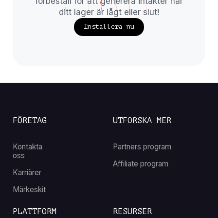
förbeställ för att generera intäkter när
ditt lager är lågt eller slut!
Installera nu
FÖRETAG
UTFORSKA MER
Kontakta
Partners program
oss
Affiliate program
Karriärer
Märkeskit
PLATTFORM
RESURSER