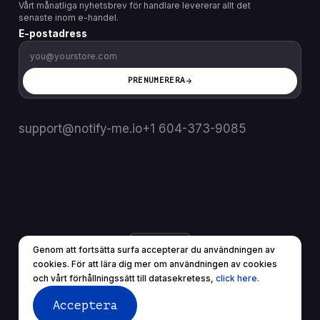
Vårt månatliga nyhetsbrev för handlare levererar allt det
senaste inom e-handel.
E-postadress
PRENUMERERA
support@notify-me.io
+1 604-373-9085
SE
▼
Genom att fortsätta surfa accepterar du användningen av
© 2025 Alla rättigheter reserverade.
cookies. För att lära dig mer om användningen av cookies
Användarvillkor
Sekretesspolicy
och vårt förhållningssätt till datasekretess,
click here.
Acceptera