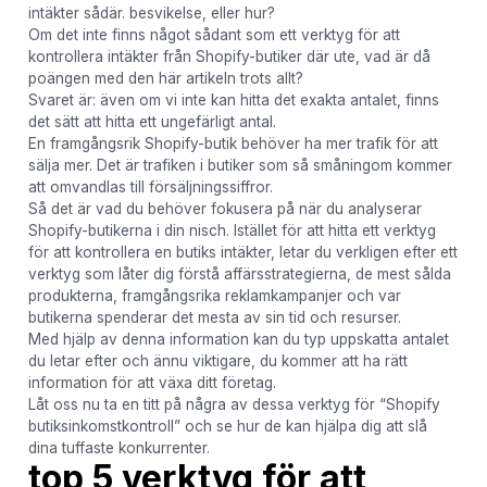
intäkter sådär. besvikelse, eller hur?
Om det inte finns något sådant som ett verktyg för att
kontrollera intäkter från Shopify-butiker där ute, vad är då
poängen med den här artikeln trots allt?
Svaret är: även om vi inte kan hitta det exakta antalet, finns
det sätt att hitta ett ungefärligt antal.
En framgångsrik Shopify-butik behöver ha mer trafik för att
sälja mer. Det är trafiken i butiker som så småningom kommer
att omvandlas till försäljningssiffror.
Så det är vad du behöver fokusera på när du analyserar
Shopify-butikerna i din nisch. Istället för att hitta ett verktyg
för att kontrollera en butiks intäkter, letar du verkligen efter ett
verktyg som låter dig förstå affärsstrategierna, de mest sålda
produkterna, framgångsrika reklamkampanjer och var
butikerna spenderar det mesta av sin tid och resurser.
Med hjälp av denna information kan du typ uppskatta antalet
du letar efter och ännu viktigare, du kommer att ha rätt
information för att växa ditt företag.
Låt oss nu ta en titt på några av dessa verktyg för “Shopify
butiksinkomstkontroll” och se hur de kan hjälpa dig att slå
dina tuffaste konkurrenter.
top 5 verktyg för att