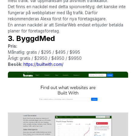
mest trafik. Var uppmärksam på avsnittet trafikkällor.
Det finns en nackdel med detta spionverktyg: det kanske inte
fungerar på webbplatser med låg trafik. Därför
rekommenderas Alexa först för nya företagsägare.
En annan nackdel är att SimilarWeb endast erbjuder betalda
planer för företagsföretag.
3. ByggdMed
Pris:
Månatlig: gratis / $295 / $495 / $995
Årligt: gratis / $2950 / $4950 / $9950
Besök:
https://builtwith.com/