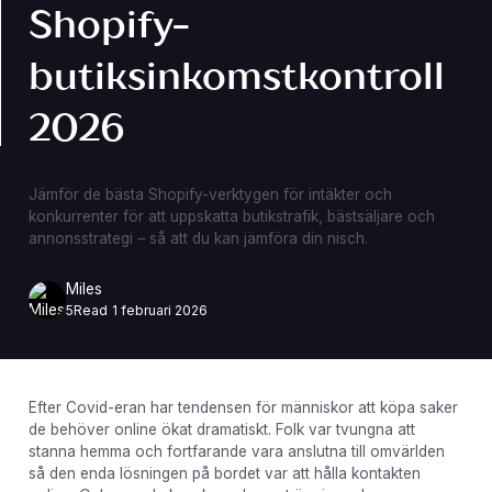
Shopify-
butiksinkomstkontroll
2026
Jämför de bästa Shopify-verktygen för intäkter och
konkurrenter för att uppskatta butikstrafik, bästsäljare och
annonsstrategi – så att du kan jämföra din nisch.
Miles
5
Read
1 februari 2026
Efter Covid-eran har tendensen för människor att köpa saker
de behöver online ökat dramatiskt. Folk var tvungna att
stanna hemma och fortfarande vara anslutna till omvärlden
så den enda lösningen på bordet var att hålla kontakten