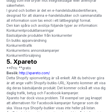
tillägg som inte bryter mot integritetslagar eller äventyrar
säkerheten.
I grund och botten är det en e-handelsbutiksidentifierare,
designad för att skanna e-handelsbutiker och sammanställa
all information som tas emot i ett lättbegripligt format.
Den kan spåra och avslöja följande typer av information:
Konkurrentproduktlanseringar
Bästsäljande produkter från konkurrenter
En butiks appanvändning
Konkurrenttrafik
Konkurrentens annonskampanjer
Konkurrentförsäljning
5. Xpareto
**Pris: **gratis
Besök:
http://xpareto.com/
Detta Shopify spionverktyg är så enkelt. Allt du behöver göra
är att ange valfri Shopify-butiks-URL; Xpareto kommer att visa
dig deras bästsäljande produkt. Det kommer också att visa dig
daglig trafik, betyg och Facebook-kampanjer.
Xpareto har dock vissa problem. Till exempel ser jag knappt
att alternativen för Facebook-kampanjer fungerar som de
ska. Vissa nya Shopify-butiker visas inte heller på listan.