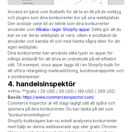
Använd en tjänst som Builtwith för att ta en titt på de verktyg
och plugins som dina konkurrenter kör på sina webbplatser.
Den avslöjar varje bit av teknik som dina konkurrenter
använder som
tillbaka i lager Shopify-appar
. Detta gör att du
kan se var deras webbplats är värd, vilken e-posttjänst de
använder och kanske till och med hämta några idéer för din
egen webbplats.
Dina konkurrenter kan använda olika typer av appar för
många ändamål för att driva en onlinebutik på ett effektivt
sätt. Till exempel, vissa appar läggs till i en Shopify-butik för
att utföra retargeting-marknadsföring, kundreserapporter och
e-postkampanjer.
4. handelsinspektör
**Pris: **gratis / 29 USD / 59 USD / 149 USD / 299 USD
Besök:
https://www.commerceinspector.com/
Commerce Inspector är ett slags lagligt sätt att spåra och
spionera på dina konkurrenter. Du kan tänka på det som
“konkurrensintelligens”.
Shopify-butiksägare kan nu enkelt analysera konkurrenter
med hjälp av denna webbaserade app eller gratis Chrome-