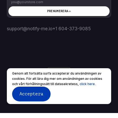
PRENUMERERA
support@notify-me.io
+1 604-373-9085
SE
▼
Genom att fortsätta surfa accepterar du användningen av
© 2025 Alla rättigheter reserverade.
cookies. För att lära dig mer om användningen av cookies
Användarvillkor
Sekretesspolicy
och vårt förhållningssätt till datasekretess,
click here.
Acceptera