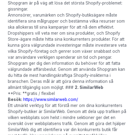
Shopgram är på väg att lösa det största Shopify-problemet:
gissningar.
Annonsörer, varumärken och Shopify-butiksägare måste
identifiera sina målgrupper och bestämma vilka resurser som
ska allokeras till sina kampanjer för att nå dem effektivt.
Dropshippers vill veta mer om sina produkter, och Shopify
Store-ägare måste hitta sina konkurrenters produkter. För att
kunna göra välgrundade investeringar måste investerare veta
vilka Shopify-företag och genrer som växer snabbast och
var användare verkligen spenderar sin tid och pengar.
Shopgram ger dig den information du behöver för att fatta
välgrundade affärsbeslut. Genom att använda Shopgram kan
du hitta de mest handlingskraftiga Shopify-insikterna i
branschen. Deras mål är att göra denna information så
allmänt tillgänglig som möjligt. ###
2. SimilarWeb
**Pris: **gratis / flexibel
Besök:
https://www.similarweb.com/
Ett utmärkt verktyg för att förstå mer om dina konkurrenters
Shopify-butiker är SimilarWeb. Genom att dela upp trafiken på
vilken webbplats som helst i mindre sektioner ger det en
översikt över webbplatsens trafik. Genom att göra det hjälper
SimilarWeb dig att identifiera var din konkurrents butik får