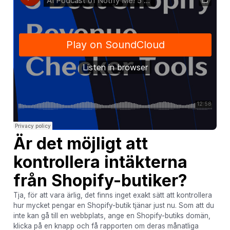
Är det möjligt att
kontrollera intäkterna
från Shopify-butiker?
Tja, för att vara ärlig, det finns inget exakt sätt att kontrollera
hur mycket pengar en Shopify-butik tjänar just nu. Som att du
inte kan gå till en webbplats, ange en Shopify-butiks domän,
klicka på en knapp och få rapporten om deras månatliga