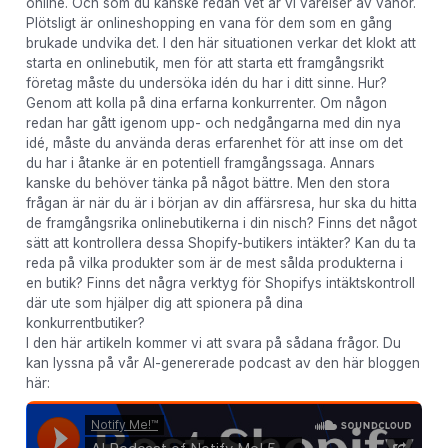
online. Och som du kanske redan vet är vi varelser av vanor.
Plötsligt är onlineshopping en vana för dem som en gång
brukade undvika det. I den här situationen verkar det klokt att
starta en onlinebutik, men för att starta ett framgångsrikt
företag måste du undersöka idén du har i ditt sinne. Hur?
Genom att kolla på dina erfarna konkurrenter. Om någon
redan har gått igenom upp- och nedgångarna med din nya
idé, måste du använda deras erfarenhet för att inse om det
du har i åtanke är en potentiell framgångssaga. Annars
kanske du behöver tänka på något bättre. Men den stora
frågan är när du är i början av din affärsresa, hur ska du hitta
de framgångsrika onlinebutikerna i din nisch? Finns det något
sätt att kontrollera dessa Shopify-butikers intäkter? Kan du ta
reda på vilka produkter som är de mest sålda produkterna i
en butik? Finns det några verktyg för Shopifys intäktskontroll
där ute som hjälper dig att spionera på dina
konkurrentbutiker?
I den här artikeln kommer vi att svara på sådana frågor. Du
kan lyssna på vår AI-genererade podcast av den här bloggen
här: