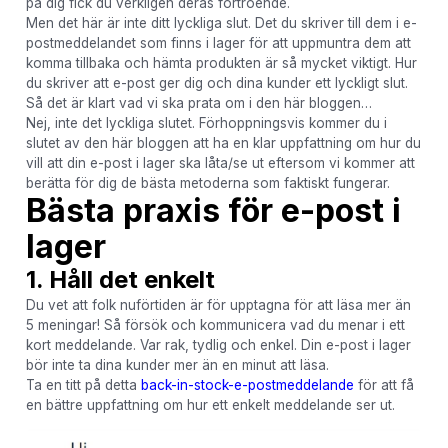
på dig fick du verkligen deras förtroende.
Men det här är inte ditt lyckliga slut. Det du skriver till dem i e-
postmeddelandet som finns i lager för att uppmuntra dem att
komma tillbaka och hämta produkten är så mycket viktigt. Hur
du skriver att e-post ger dig och dina kunder ett lyckligt slut.
Så det är klart vad vi ska prata om i den här bloggen…
Nej, inte det lyckliga slutet. Förhoppningsvis kommer du i
slutet av den här bloggen att ha en klar uppfattning om hur du
vill att din e-post i lager ska låta/se ut eftersom vi kommer att
berätta för dig de bästa metoderna som faktiskt fungerar.
Bästa praxis för e-post i
lager
1. Håll det enkelt
Du vet att folk nuförtiden är för upptagna för att läsa mer än
5 meningar! Så försök och kommunicera vad du menar i ett
kort meddelande. Var rak, tydlig och enkel. Din e-post i lager
bör inte ta dina kunder mer än en minut att läsa.
Ta en titt på detta
back-in-stock-e-postmeddelande
för att få
en bättre uppfattning om hur ett enkelt meddelande ser ut.