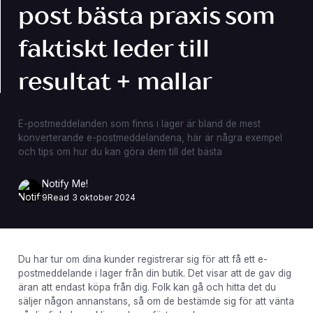
post bästa praxis som
faktiskt leder till
resultat + mallar
E-postmeddelanden som finns i lager är bland de mest
konverterande e-postmeddelandena, här är några exempel
och tips om hur du kan göra dem till det bästa
Notify Me!
9
Read
3 oktober 2024
Du har tur om dina kunder registrerar sig för att få ett e-
postmeddelande i lager från din butik. Det visar att de gav dig
äran att endast köpa från dig. Folk kan gå och hitta det du
säljer någon annanstans, så om de bestämde sig för att vänta