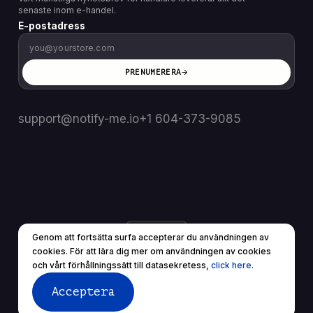
senaste inom e-handel.
E-postadress
PRENUMERERA
support@notify-me.io
+1 604-373-9085
SE
▼
Genom att fortsätta surfa accepterar du användningen av
© 2025 Alla rättigheter reserverade.
cookies. För att lära dig mer om användningen av cookies
Användarvillkor
Sekretesspolicy
och vårt förhållningssätt till datasekretess,
click here.
Acceptera