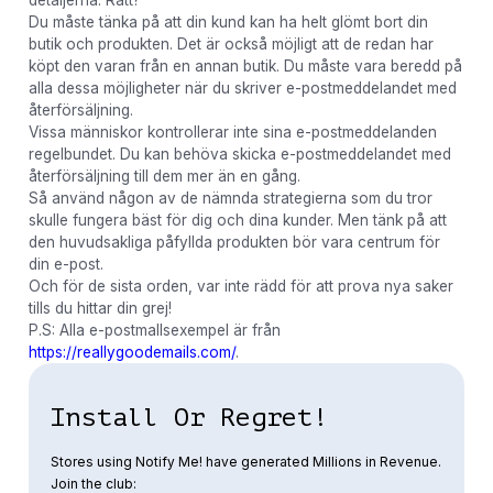
detaljerna. Rätt?
Du måste tänka på att din kund kan ha helt glömt bort din
butik och produkten. Det är också möjligt att de redan har
köpt den varan från en annan butik. Du måste vara beredd på
alla dessa möjligheter när du skriver e-postmeddelandet med
återförsäljning.
Vissa människor kontrollerar inte sina e-postmeddelanden
regelbundet. Du kan behöva skicka e-postmeddelandet med
återförsäljning till dem mer än en gång.
Så använd någon av de nämnda strategierna som du tror
skulle fungera bäst för dig och dina kunder. Men tänk på att
den huvudsakliga påfyllda produkten bör vara centrum för
din e-post.
Och för de sista orden, var inte rädd för att prova nya saker
tills du hittar din grej!
P.S: Alla e-postmallsexempel är från
https://reallygoodemails.com/
.
Install Or Regret!
Stores using Notify Me! have generated Millions in Revenue.
Join the club: