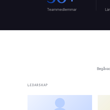
Teammedlemmar
Lä
Begåvade
LEDARSKAP