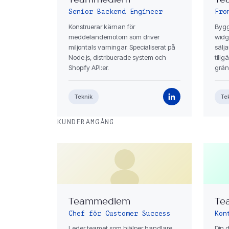
Teammedlem
Te
Senior Backend Engineer
Fro
Konstruerar kärnan för
Bygg
meddelandemotorn som driver
widg
miljontals varningar. Specialiserat på
sälja
Node.js, distribuerade system och
tillg
Shopify API:er.
gräns
Teknik
Te
KUNDFRAMGÅNG
Teammedlem
Te
Chef för Customer Success
Kon
Leder teamet som hjälper handlare
Din 