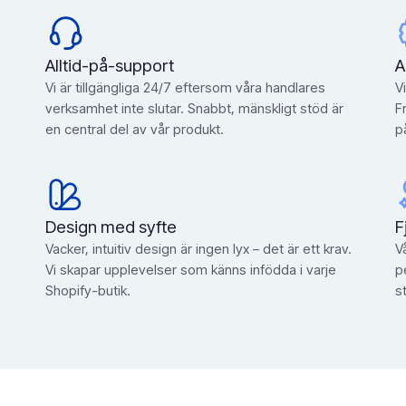
Alltid-på-support
A
Vi är tillgängliga 24/7 eftersom våra handlares
V
verksamhet inte slutar. Snabbt, mänskligt stöd är
F
en central del av vår produkt.
p
Design med syfte
F
Vacker, intuitiv design är ingen lyx – det är ett krav.
V
Vi skapar upplevelser som känns infödda i varje
p
Shopify-butik.
s