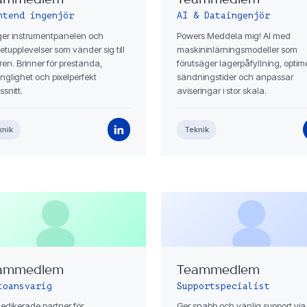
ammedlem
Teammedlem
ntend ingenjör
AI & Dataingenjör
er instrumentpanelen och
Powers Meddela mig! AI med
etupplevelser som vänder sig till
maskininlärningsmodeller som
ren. Brinner för prestanda,
förutsäger lagerpåfyllning, optim
änglighet och pixelperfekt
sändningstider och anpassar
snitt.
aviseringar i stor skala.
knik
Teknik
ammedlem
Teammedlem
toansvarig
Supportspecialist
dedikerade partner för
Ger snabb och vänlig support via