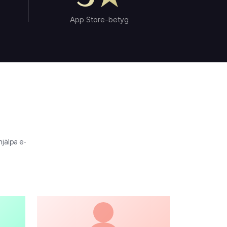
App Store-betyg
hjälpa e-