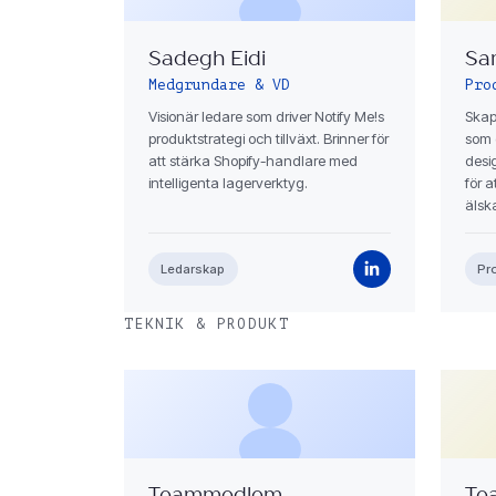
Sadegh Eidi
Sa
Medgrundare & VD
Pro
Visionär ledare som driver Notify Me!s
Skap
produktstrategi och tillväxt. Brinner för
som 
att stärka Shopify-handlare med
desi
intelligenta lagerverktyg.
för 
älska
Ledarskap
Pr
TEKNIK & PRODUKT