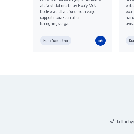
att få ut det mesta av Notify Me!.
onbo
Dedikerad till att förvandla varje
opti
supportinteraktion till en
hand
framgångssaga.
avise
Kundframgång
Ku
Vår kultur by