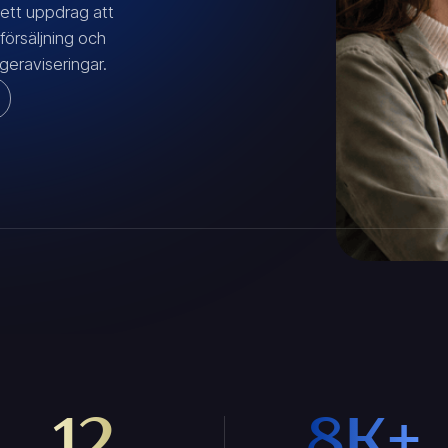
 ett uppdrag att
 försäljning och
eraviseringar.
12
8K+