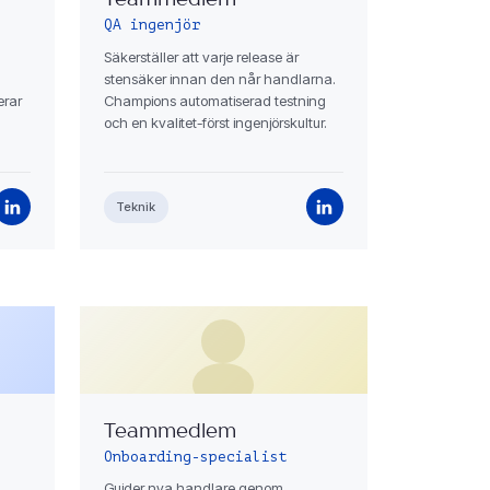
Teammedlem
QA ingenjör
Säkerställer att varje release är
stensäker innan den når handlarna.
erar
Champions automatiserad testning
och en kvalitet-först ingenjörskultur.
Teknik
Teammedlem
Onboarding-specialist
Guider nya handlare genom