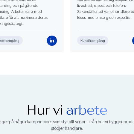
arding och pågående
livechatt, e-post och telefon.
mering. Arbetar nära med
Säkerställer att varje handlarpr
lare för att maximera deras
löses med omsorg och expertis.
ringsstrategi.
ndframgång
Kundframgång
Hur vi
arbete
gger på några kärnprinciper som styr allt vi gör – från hur vi bygger produkt
stödjer handlare.