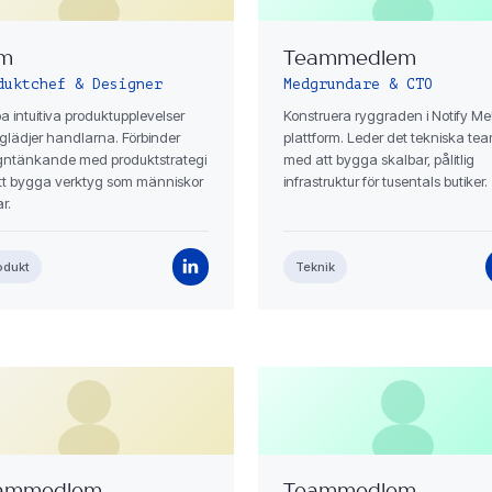
m
Teammedlem
duktchef & Designer
Medgrundare & CTO
a intuitiva produktupplevelser
Konstruera ryggraden i Notify Me
glädjer handlarna. Förbinder
plattform. Leder det tekniska te
gntänkande med produktstrategi
med att bygga skalbar, pålitlig
att bygga verktyg som människor
infrastruktur för tusentals butiker.
r.
odukt
Teknik