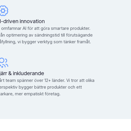
I-driven innovation
i omfamnar AI för att göra smartare produkter.
rån optimering av sändningstid till förutsägande
åfyllning, vi bygger verktyg som tänker framåt.
järr & inkluderande
årt team spänner över 12+ länder. Vi tror att olika
erspektiv bygger bättre produkter och ett
tarkare, mer empatiskt företag.