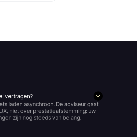
kel vertragen?
s laden asynchroon. De adviseur gaat
UX, niet over prestatieafstemming: uw
ngen zijn nog steeds van belang.