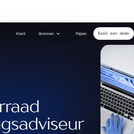
Klant
Bronnen
Prijzen
Boek een demo
rraad
ngsadviseur