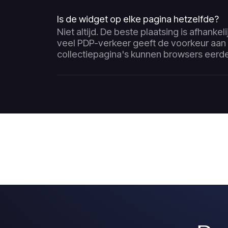
Is de widget op elke pagina hetzelfde?
Niet altijd. De beste plaatsing is afhankel
veel PDP-verkeer geeft de voorkeur aan
collectiepagina's kunnen browsers eerd