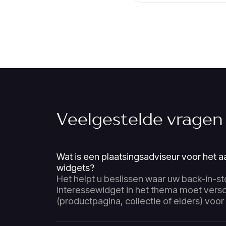
Veelgestelde vragen
Wat is een plaatsingsadviseur voor het a
widgets?
Het helpt u beslissen waar uw back-in-st
interessewidget in het thema moet versc
(productpagina, collectie of elders) voo