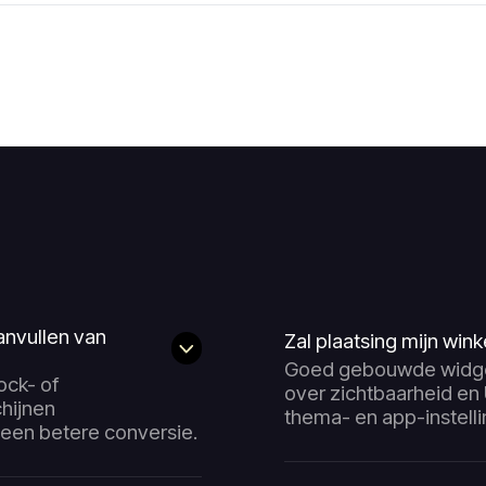
anvullen van
Zal plaatsing mijn win
Goed gebouwde widget
ock- of
over zichtbaarheid en 
hijnen
thema- en app-instelli
r een betere conversie.