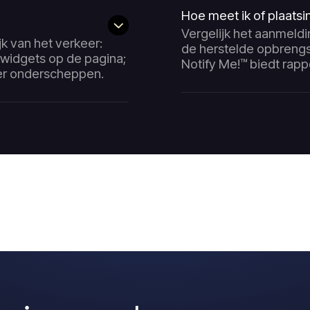
Hoe meet ik of plaatsi
Vergelijk het aanmeld
ijk van het verkeer:
de herstelde opbrengst
 widgets op de pagina;
Notify Me!™ biedt rapp
er onderscheppen.