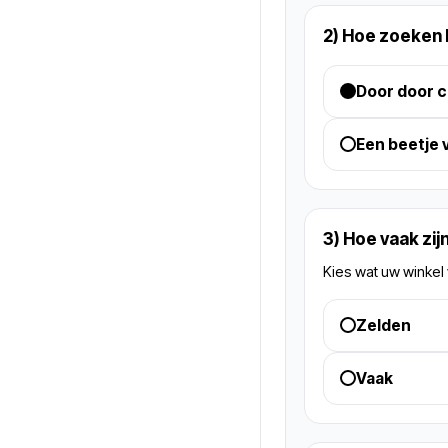
2) Hoe zoeken 
Door door c
Een beetje 
3) Hoe vaak zij
Kies wat uw winkel 
Zelden
Vaak