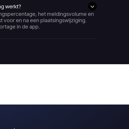
ng werkt?
ingspercentage, het meldingsvolume en
 voor en na een plaatsingswijziging.
ortage in de app.