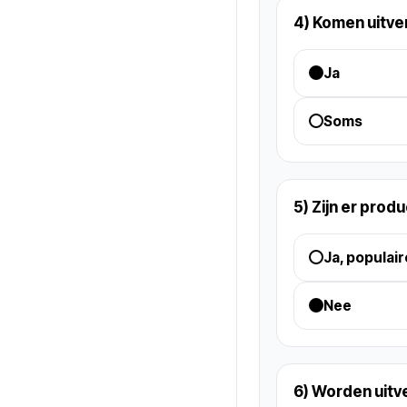
4) Komen uitve
Ja
Soms
5) Zijn er prod
Ja, populai
Nee
6) Worden uit