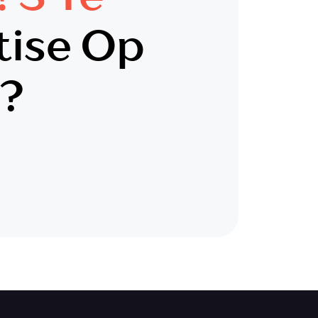
tise Op
n?