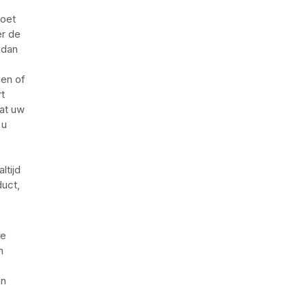
moet
er de
 dan
nen of
t
wat uw
 u
ltijd
duct,
te
h
en