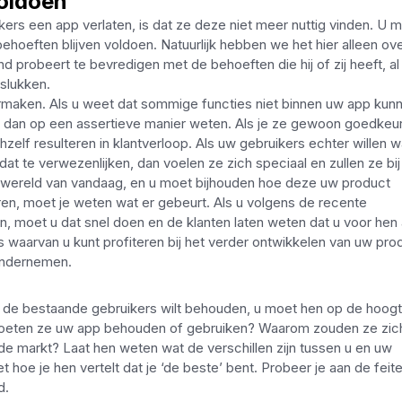
voldoen
ers een app verlaten, is dat ze deze niet meer nuttig vinden. U 
hoeften blijven voldoen. Natuurlijk hebben we het hier alleen ov
nd probeert te bevredigen met de behoeften die hij of zij heeft, al
islukken.
aarmaken. Als u weet dat sommige functies niet binnen uw app kun
t dan op een assertieve manier weten. Als je ze gewoon goedkeur
ichzelf resulteren in klantverloop. Als uw gebruikers echter willen 
dat te verwezenlijken, dan voelen ze zich speciaal en zullen ze bij
e wereld van vandaag, en u moet bijhouden hoe deze uw product
en, moet je weten wat er gebeurt. Als u volgens de recente
 moet u dat snel doen en de klanten laten weten dat u voor hen a
s waarvan u kunt profiteren bij het verder ontwikkelen van uw pro
 ondernemen.
f de bestaande gebruikers wilt behouden, u moet hen op de hoog
moeten ze uw app behouden of gebruiken? Waarom zouden ze zic
de markt? Laat hen weten wat de verschillen zijn tussen u en uw
 hoe je hen vertelt dat je ‘de beste’ bent. Probeer je aan de feit
d.