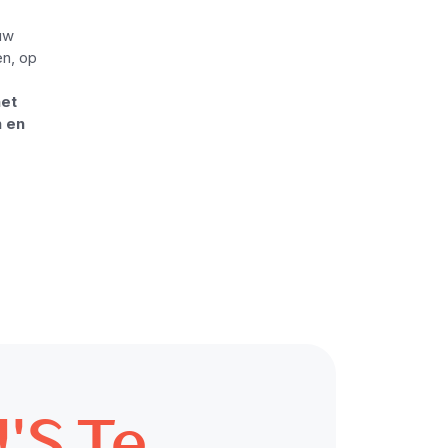
 uw
en, op
het
n en
's Te