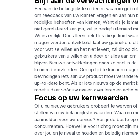
Blijf aan de verwachtingen 
Een van de belangrijkste redenen waarom gebruik
om feedback van uw klanten vragen en aan hun be
redelijke behoeften van klanten; Want als je iema
niet gerelateerd aan jou, zal je bedrijf uiteraard m
Wees eerlijk. Doe alleen beloftes die je kunt w
mogen worden ontwikkeld, laat uw gebruikers di
voor wat ze willen en het niet levert, zal dit op z
gebruikers van u willen en u doet er alles aan om 
blijven.Nieuwe ontwikkelingen gaan zo snel in d
kunnen beïnvloeden. Om op tijd te kunnen reager
bevindingen iets aan uw product moet veranderen,
up-to-date bent. Als er iets nieuws op de markt i
moet u daar vóór uw rivalen over leren en actie
Focus op uw kernwaarden
Of u nu nieuwe gebruikers probeert te werven o
stellen van uw belangrijkste waarden. Waarom 
aanmelden voor uw service? Ben jij de beste op 
concurrenten. Hoewel je voorzichtig moet zijn met
over jou en je rivaal te houden en beledig nieman