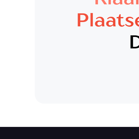
Plaats
D