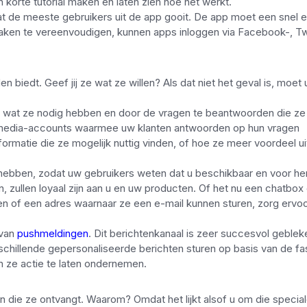
korte tutorial maken en laten zien hoe het werkt.
t de meeste gebruikers uit de app gooit. De app moet een snel 
en te vereenvoudigen, kunnen apps inloggen via Facebook-, Twi
 biedt. Geef jij ze wat ze willen? Als dat niet het geval is, moet
t wat ze nodig hebben en door de vragen te beantwoorden die ze
 media-accounts waarmee uw klanten antwoorden op hun vragen
ormatie die ze mogelijk nuttig vinden, of hoe ze meer voordeel u
hebben, zodat uw gebruikers weten dat u beschikbaar en voor he
, zullen loyaal zijn aan u en uw producten. Of het nu een chatbox
n of een adres waarnaar ze een e-mail kunnen sturen, zorg ervoo
 van
pushmeldingen
. Dit berichtenkanaal is zeer succesvol geblek
schillende gepersonaliseerde berichten sturen op basis van de fa
 ze actie te laten ondernemen.
n die ze ontvangt. Waarom? Omdat het lijkt alsof u om die specia