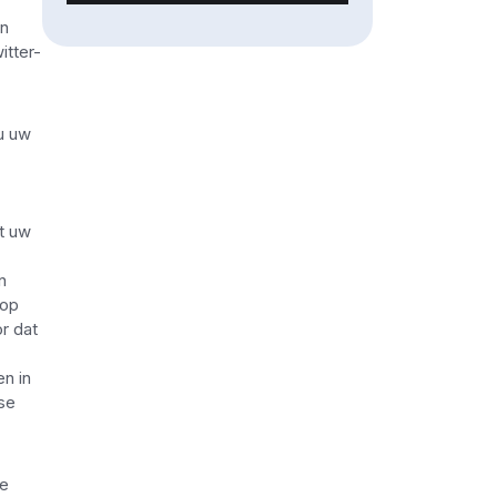
en
tter-
 u uw
it uw
n
 op
r dat
en in
se
le