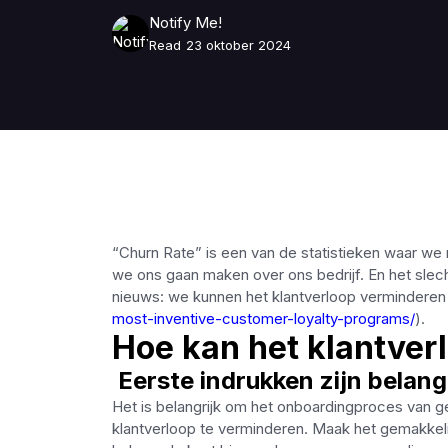
Notify Me!
Read
23 oktober 2024
“Churn Rate” is een van de statistieken waar we
we ons gaan maken over ons bedrijf. En het slecht
nieuws: we kunnen het klantverloop verminderen e
most-inventive-customer-loyalty-programs/
).
Hoe kan het klantve
Eerste indrukken zijn belang
Het is belangrijk om het onboardingproces van ge
klantverloop te verminderen. Maak het gemakkeli