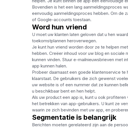
helpen. Je kunt binnen de app een eenvoudige en 
Bovendien is het een lang aanmeldingsproces wa
eenvoudig aanmeldingsproces hebben. Om de zak
of Google-accounts toestaan.
Word hun vriend
U moet uw klanten laten geloven dat u hen waarden
toekomstplannen heroverwegen.
Je kunt hun vriend worden door ze te helpen me
hebben. Creëer inhoud voor uw blog en sociale
kunnen vinden. Stuur e-mailnieuwsbrieven met inf
app kunnen halen.
Probeer daarnaast een goede klantenservice te 
klaarstaat. De gebruikers die zich gewenst voelen
uw website is of een nummer dat ze kunnen belle
u beschikbaar bent en hen helpt.
Als uw product een app is, kunt u ook profiteren
het betrekken van app-gebruikers. U kunt ze ver
waarin ze zich bevinden met uw app, en proberen
Segmentatie is belangrijk
Berichten moeten gerelateerd zijn aan de persoo