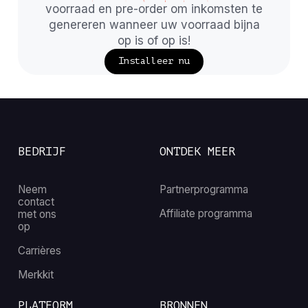
voorraad en pre-order om inkomsten te
genereren wanneer uw voorraad bijna
op is of op is!
Installeer nu
BEDRIJF
ONTDEK MEER
Neem
Partnerprogramma
contact
Affiliate programma
met ons
op
Carrières
Merkkit
PLATFORM
BRONNEN