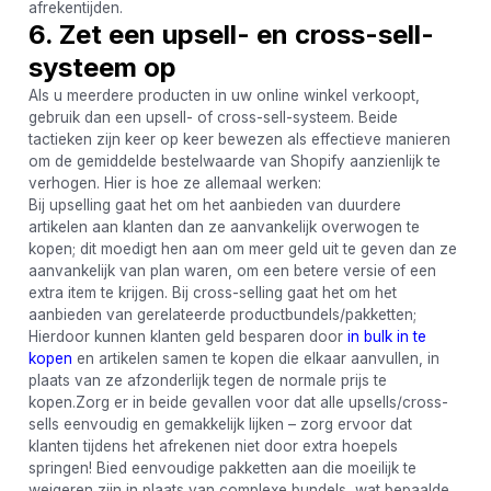
afrekentijden.
6. Zet een upsell- en cross-sell-
systeem op
Als u meerdere producten in uw online winkel verkoopt,
gebruik dan een upsell- of cross-sell-systeem. Beide
tactieken zijn keer op keer bewezen als effectieve manieren
om de gemiddelde bestelwaarde van Shopify aanzienlijk te
verhogen. Hier is hoe ze allemaal werken:
Bij upselling gaat het om het aanbieden van duurdere
artikelen aan klanten dan ze aanvankelijk overwogen te
kopen; dit moedigt hen aan om meer geld uit te geven dan ze
aanvankelijk van plan waren, om een ​​betere versie of een
extra item te krijgen. Bij cross-selling gaat het om het
aanbieden van gerelateerde productbundels/pakketten;
Hierdoor kunnen klanten geld besparen door
in bulk in te
kopen
en artikelen samen te kopen die elkaar aanvullen, in
plaats van ze afzonderlijk tegen de normale prijs te
kopen.Zorg er in beide gevallen voor dat alle upsells/cross-
sells eenvoudig en gemakkelijk lijken – zorg ervoor dat
klanten tijdens het afrekenen niet door extra hoepels
springen! Bied eenvoudige pakketten aan die moeilijk te
weigeren zijn in plaats van complexe bundels, wat bepaalde