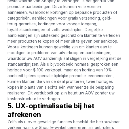
bestelwaarde van Shopify te verhogen, is het gebruik van
promotie-aanbiedingen. Deze kunnen vele vormen
aannemen, waaronder kortingen op bepaalde producten of
categorieën, aanbiedingen voor gratis verzending, geld-
terug-garanties, kortingen voor vroege toegang,
loyaliteitsbeloningen of zelfs wedstrijden. Dergelijke
aanbiedingen zijn uitstekend geschikt om klanten te verleiden
meer producten te kopen of meer uit te geven per aankoop.
Vooral kortingen kunnen geweldig zijn om klanten aan te
moedigen te profiteren van uitverkoop en aanbiedingen,
waardoor uw AOV aanzienlijk zal stijgen in vergelijking met de
standaardprijzen. Als u bijvoorbeeld normaal gesproken een
horloge voor $ 100 verkoopt, maar een korting van 10%
aanbiedt tijdens speciale tijdelijke promotie-evenementen,
kunnen klanten die van de deal profiteren, twee horloges
kopen in plaats van slechts één wanneer ze de besparing
realiseren. Dit verdubbelt op zijn beurt uw AOV zonder uw
kostenstructuur te verhogen.
5. UX-optimalisatie bij het
afrekenen
Zelfs als u over geweldige functies beschikt die betrouwbaar
verkeer naar uw Shopify-winkel genereren: als gebruikers