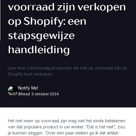
voorraad zijn verkopen
op Shopify: een
stapsgewijze
handleiding
Leer hoe u eenvoudig producten die niet op voorraad zijn op
Shopify kunt verkopen
Notify Me!
8
Read
3 oktober 2024
Het niet meer op voorraad zijn mag niet het einde betekenen
van dat populaire product in uw winkel. “Dat is het niet”, zou
je kunnen zeggen. ‘Over een paar weken ga ik dat artikel