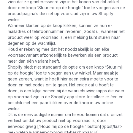
zien dat ze geïnteresseerd zijn in het kopen van dat artikel
door een knop ‘Stuur mij op de hoogte’ toe te voegen aan de
productpagina’s die niet op voorraad zijn in uw Shopify-
winkel.
Wanneer klanten op de knop klikken, kunnen ze hun e-
mailadres of telefoonnummer invoeren, zodat u, wanneer het
product weer op voorraad is, een melding kunt sturen naar
degenen op de wachtlijst.
Houd er rekening mee dat het noodzakelijk is om elke
voorraadvariant afzonderlijk te bewerken als een product
meer dan één variant heeft.
Shopify biedt niet standaard de optie om een ​​knop ‘Stuur mij
op de hoogte’ toe te voegen aan uw winkel. Maar maak je
geen zorgen, want je hoeft hier geen extra moeite voor te
doen en met codes om te gaan. Het enige dat u hoeft te
doen, is een kijkje nemen bij de waarschuwingsapps die weer
op voorraad zijn in de Shopify app store. Installeer er één en
beschik met een paar klikken over de knop in uw online
winkel.
Dit is de eenvoudigste manier om te voorkomen dat u omzet
verliest omdat uw product niet op voorraad is, door
eenvoudigweg [“Houd mij op de hoogte!” button](/post/laat-
me- weten wanneer-dit-product-beschikbaar is).