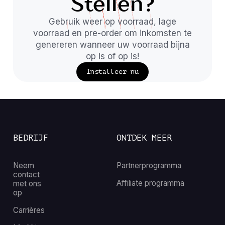
Stellen?
Gebruik weer op voorraad, lage
voorraad en pre-order om inkomsten te
genereren wanneer uw voorraad bijna
op is of op is!
Installeer nu
BEDRIJF
ONTDEK MEER
Neem
Partnerprogramma
contact
Affiliate programma
met ons
op
Carrières