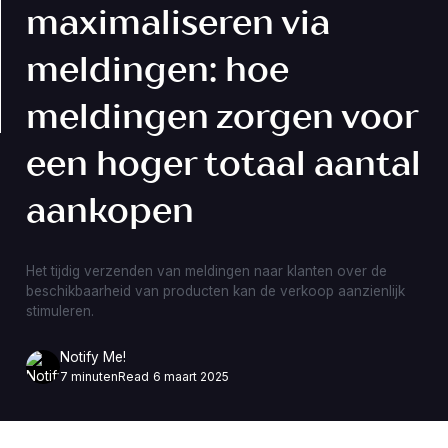
maximaliseren via
meldingen: hoe
meldingen zorgen voor
een hoger totaal aantal
aankopen
Het tijdig verzenden van meldingen naar klanten over de
beschikbaarheid van producten kan de verkoop aanzienlijk
stimuleren.
Notify Me!
7 minuten
Read
6 maart 2025