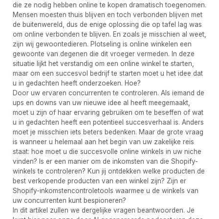
die ze nodig hebben online te kopen dramatisch toegenomen.
Mensen moesten thuis blijven en toch verbonden blijven met
de buitenwereld, dus de enige oplossing die op tafel lag was
om online verbonden te blijven. En zoals je misschien al weet,
zijn wij gewoontedieren. Plotseling is online winkelen een
gewoonte van degenen die dit vroeger vermeden. In deze
situatie lijkt het verstandig om een ​​online winkel te starten,
maar om een ​​succesvol bedrijf te starten moet u het idee dat
u in gedachten heeft onderzoeken. Hoe?
Door uw ervaren concurrenten te controleren. Als iemand de
ups en downs van uw nieuwe idee al heeft meegemaakt,
moet u zijn of haar ervaring gebruiken om te beseffen of wat
u in gedachten heeft een potentieel succesverhaal is. Anders
moet je misschien iets beters bedenken. Maar de grote vraag
is wanneer u helemaal aan het begin van uw zakelijke reis
staat: hoe moet u die succesvolle online winkels in uw niche
vinden? Is er een manier om de inkomsten van die Shopify-
winkels te controleren? Kun jij ontdekken welke producten de
best verkopende producten van een winkel zijn? Zijn er
Shopify-inkomstencontroletools waarmee u de winkels van
uw concurrenten kunt bespioneren?
In dit artikel zullen we dergelijke vragen beantwoorden. Je