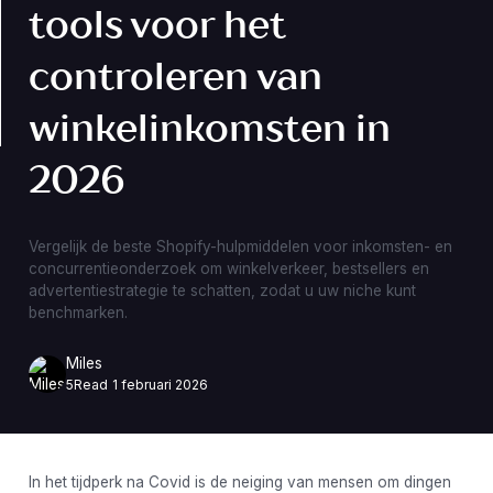
tools voor het
controleren van
winkelinkomsten in
2026
Vergelijk de beste Shopify-hulpmiddelen voor inkomsten- en
concurrentieonderzoek om winkelverkeer, bestsellers en
advertentiestrategie te schatten, zodat u uw niche kunt
benchmarken.
Miles
5
Read
1 februari 2026
In het tijdperk na Covid is de neiging van mensen om dingen