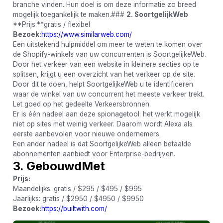
branche vinden. Hun doel is om deze informatie zo breed
mogelijk toegankelijk te maken.###
2. SoortgelijkWeb
**Prijs:**gratis / flexibel
Bezoek:
https://www.similarweb.com/
Een uitstekend hulpmiddel om meer te weten te komen over
de Shopify-winkels van uw concurrenten is SoortgelijkeWeb.
Door het verkeer van een website in kleinere secties op te
splitsen, krijgt u een overzicht van het verkeer op de site.
Door dit te doen, helpt SoortgelijkeWeb u te identificeren
waar de winkel van uw concurrent het meeste verkeer trekt.
Let goed op het gedeelte Verkeersbronnen.
Er is één nadeel aan deze spionagetool: het werkt mogelijk
niet op sites met weinig verkeer. Daarom wordt Alexa als
eerste aanbevolen voor nieuwe ondernemers.
Een ander nadeel is dat SoortgelijkeWeb alleen betaalde
abonnementen aanbiedt voor Enterprise-bedrijven.
3. GebouwdMet
Prijs:
Maandelijks: gratis / $295 / $495 / $995
Jaarlijks: gratis / $2950 / $4950 / $9950
Bezoek:
https://builtwith.com/