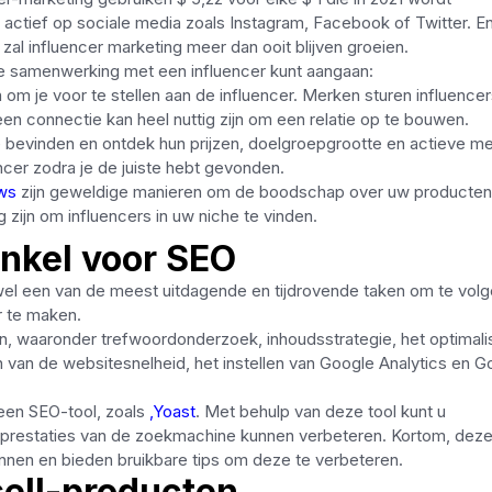
 actief op sociale media zoals Instagram, Facebook of Twitter. E
al influencer marketing meer dan ooit blijven groeien.
le samenwerking met een influencer kunt aangaan:
n om je voor te stellen aan de influencer. Merken sturen influence
n connectie kan heel nuttig zijn om een ​​relatie op te bouwen.
he bevinden en ontdek hun prijzen, doelgroepgrootte en actieve me
cer zodra je de juiste hebt gevonden.
ws
zijn geweldige manieren om de boodschap over uw producten
zijn om influencers in uw niche te vinden.
inkel voor SEO
el een van de meest uitdagende en tijdrovende taken om te volg
r te maken.
n, waaronder trefwoordonderzoek, inhoudsstrategie, het optimali
en van de websitesnelheid, het instellen van Google Analytics en G
 een SEO-tool, zoals
,Yoast
. Met behulp van deze tool kunt u
e prestaties van de zoekmachine kunnen verbeteren. Kortom, dez
nnen en bieden bruikbare tips om deze te verbeteren.
sell-producten