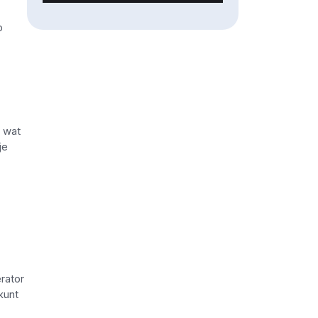
p
n wat
je
rator
kunt