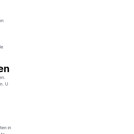
en
de
en
en.
n. U
ten in