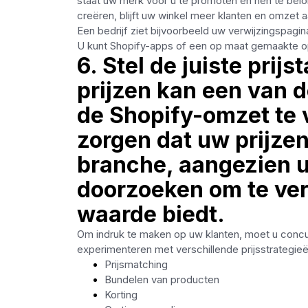
staat uw merk voor u te promoten en hen te bel
creëren, blijft uw winkel meer klanten en omzet 
Een bedrijf ziet bijvoorbeeld uw verwijzingspag
U kunt Shopify-apps of een op maat gemaakte op
6. Stel de juiste prij
prijzen kan een van 
de Shopify-omzet te 
zorgen dat uw prijzen
branche, aangezien u
doorzoeken om te ver
waarde biedt.
Om indruk te maken op uw klanten, moet u concur
experimenteren met verschillende prijsstrategieë
Prijsmatching
Bundelen van producten
Korting