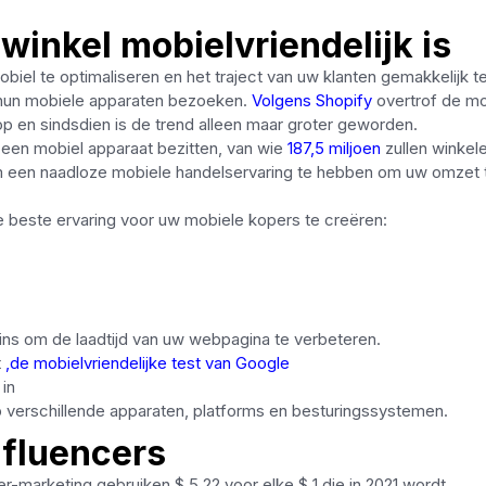
 winkel mobielvriendelijk is
biel te optimaliseren en het traject van uw klanten gemakkelijk t
 hun mobiele apparaten bezoeken.
Volgens Shopify
overtrof de mo
p en sindsdien is de trend alleen maar groter geworden.
 een mobiel apparaat bezitten, van wie
187,5 miljoen
zullen winkel
m een ​​naadloze mobiele handelservaring te hebben om uw omzet 
 beste ervaring voor uw mobiele kopers te creëren:
-ins om de laadtijd van uw webpagina te verbeteren.
t
,de mobielvriendelijke test van Google
in
p verschillende apparaten, platforms en besturingssystemen.
nfluencers
er-marketing gebruiken $ 5,22 voor elke $ 1 die in 2021 wordt