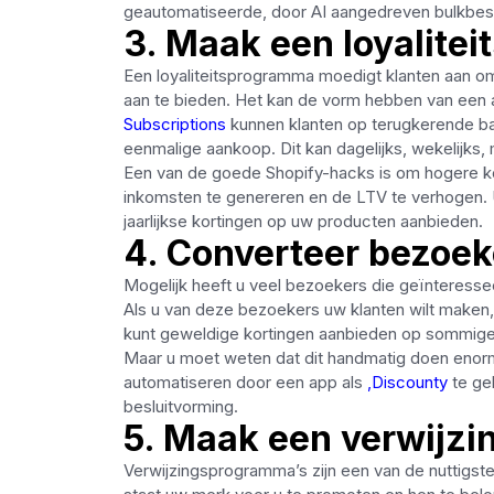
geautomatiseerde, door AI aangedreven bulkbesc
3. Maak een loyalite
Een loyaliteitsprogramma moedigt klanten aan om
aan te bieden. Het kan de vorm hebben van een
Subscriptions
kunnen klanten op terugkerende bas
eenmalige aankoop. Dit kan dagelijks, wekelijks, ma
Een van de goede Shopify-hacks is om hogere ko
inkomsten te genereren en de LTV te verhogen. 
jaarlijkse kortingen op uw producten aanbieden.
4. Converteer bezoek
Mogelijk heeft u veel bezoekers die geïnteresseer
Als u van deze bezoekers uw klanten wilt maken, 
kunt geweldige kortingen aanbieden op sommige 
Maar u moet weten dat dit handmatig doen enorm t
automatiseren door een app als
,Discounty
te ge
besluitvorming.
5. Maak een verwijz
Verwijzingsprogramma’s zijn een van de nuttigst