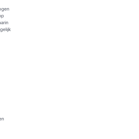
hogen
op
arin
elijk
en