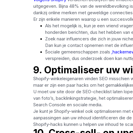
uitgegeven. Bijna 48% van de wereldbevolking is
dankzij online merken met geweldige connecties z
Er zijn enkele manieren waarop u een succesvol
Als het mogelijk is, kun je een vriend vrage
honderden berichten, dus het hebben van ee
Zoek naar influencers die zich in jouw nic
Dan kun je contact opnemen met de influen
ُSociale gemeenschappen zoals
,hackerne
verspreiden, dus onderzoek doen kan nuttig 
9. Optimaliseer uw w
Shopify-winkeleigenaren vinden SEO misschien w
maar er zijn een paar hacks om het gemakkelijke
U moet uw site door de SEO-checklist laten lope
van foto’s, backlinkingstrategie, het optimaliser
Search Console en sociale media.
Je kunt je Shopify-winkel ook optimaliseren met
aanpassingen aan uw inhoud identificeren die d
Shopify-hacks kunnen u helpen uw inhoud te sca
10. Cross-sell- en up