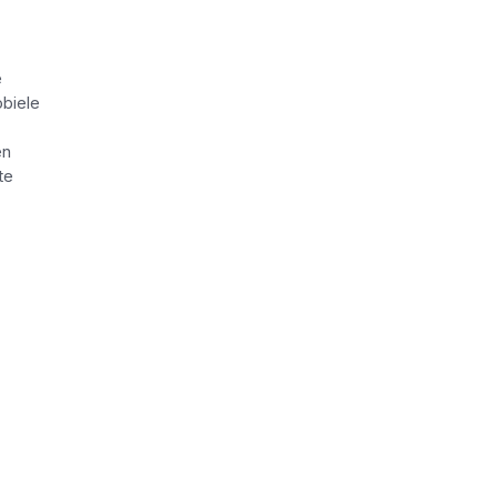
e
biele
en
te