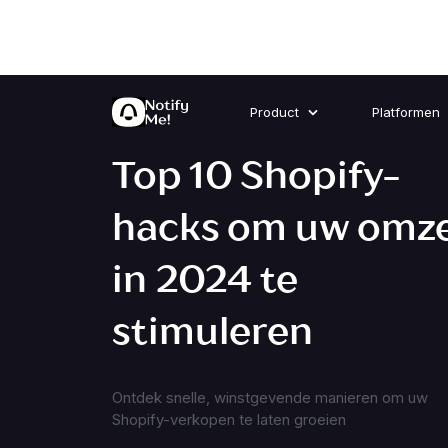
Product
Platformen
Top 10 Shopify-
hacks om uw omz
in 2024 te
stimuleren
Ontdek snelle, winstgevende manieren om uw
Shopify-verkopen te laten groeien