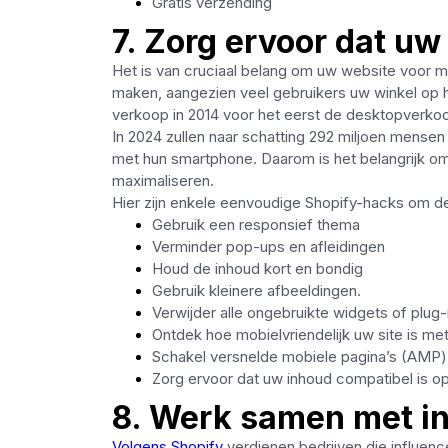
Gratis verzending
7. Zorg ervoor dat uw
Het is van cruciaal belang om uw website voor mo
maken, aangezien veel gebruikers uw winkel op
verkoop in 2014 voor het eerst de desktopverkoo
In 2024 zullen naar schatting 292 miljoen mensen
met hun smartphone. Daarom is het belangrijk o
maximaliseren.
Hier zijn enkele eenvoudige Shopify-hacks om de
Gebruik een responsief thema
Verminder pop-ups en afleidingen
Houd de inhoud kort en bondig
Gebruik kleinere afbeeldingen.
Verwijder alle ongebruikte widgets of plug
Ontdek hoe mobielvriendelijk uw site is me
Schakel versnelde mobiele pagina’s (AMP) 
Zorg ervoor dat uw inhoud compatibel is o
8. Werk samen met i
Volgens Shopify
verdienen bedrijven die influenc