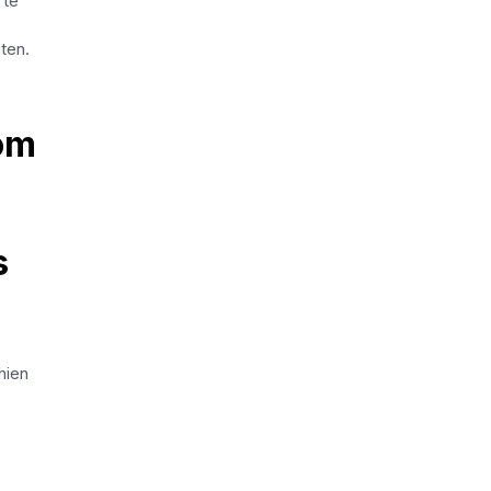
 te
ten.
 om
s
hien