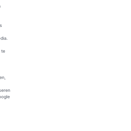
n
rs
dia.
 te
en,
seren
oogle
e