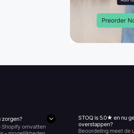
STOQ is 5.0★ en nu g
 zorgen?
overstappen?
 Shopify omvatten
Beoordeling meet de ui
ls – mogelijkheden