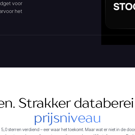
idget voor
aarvoor het
n. Strakker databerei
prijsniveau
5,0 sterren verdiend – eer waar het toekomt. Maar wat er niet in de doos 