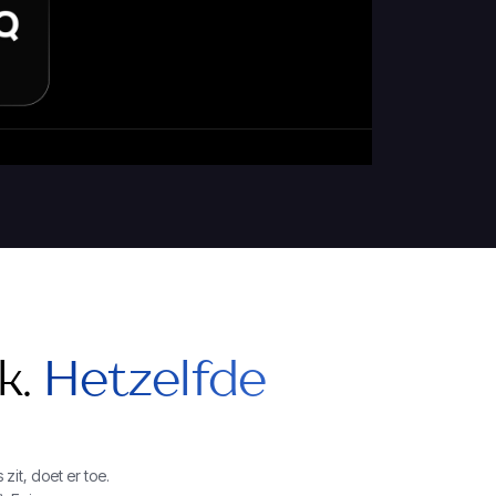
k.
Hetzelfde
zit, doet er toe.