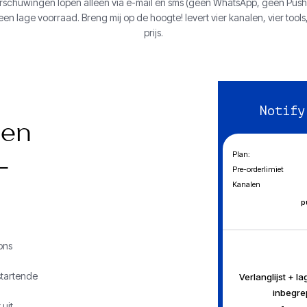
schuwingen lopen alleen via e-mail en sms (geen WhatsApp, geen Push).
Geen lage voorraad. Breng mij op de hoogte! levert vier kanalen, vier tool
prijs.
Notify
pen
Plan:
-
Pre-orderlimiet
Kanalen
p
ons
startende
Verlanglijst + l
inbegr
uit