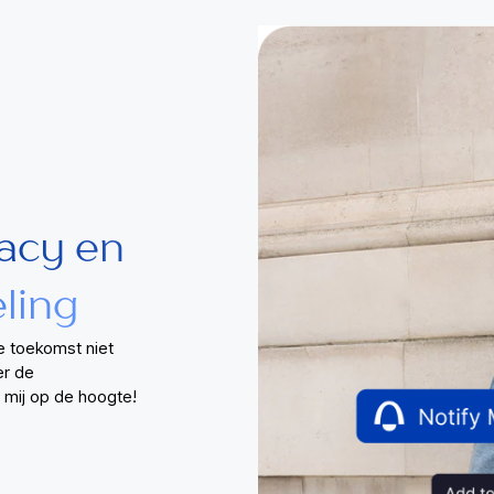
vacy en
ling
e toekomst niet
er de
d mij op de hoogte!