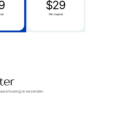
9
$29
and
Per maand
ter
waarschuwing te verzenden.