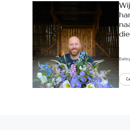
Wij
ha
naa
die
Baile
C