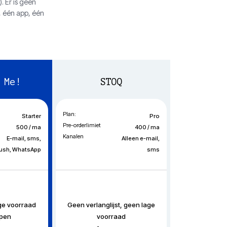
 Er is geen
s, één app, één
 Me!
STOQ
Plan:
Starter
Pro
Pre-orderlimiet
500 / ma
400 / ma
Kanalen
E-mail, sms,
Alleen e-mail,
ush, WhatsApp
sms
age voorraad
Geen verlanglijst, geen lage
epen
voorraad