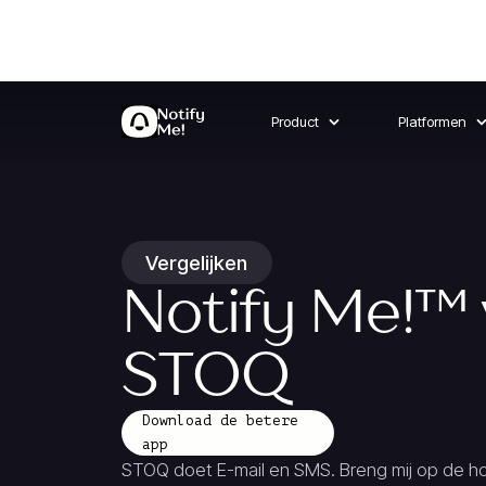
Product
Platformen
Vergelijken
Notify Me!
™
STOQ
Download de betere
app
STOQ doet E-mail en SMS. Breng mij op de h