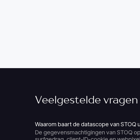
Veelgestelde vragen
Waarom baart de datascope van STOQ u
De gegevensmachtigingen van STOQ op
surfgedrag, client-ID-cookie en webpixe