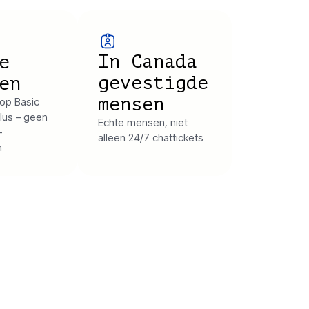
In Canada
e
gevestigde
en
mensen
 op Basic
Plus – geen
Echte mensen, niet
-
alleen 24/7 chattickets
n