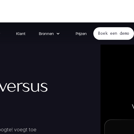
Klant
Bronnen
Prijzen
Boek een demo
versus
oogte! voegt toe