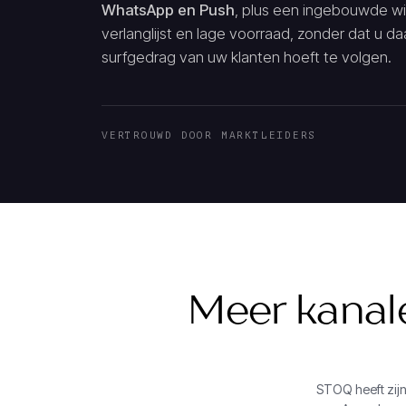
WhatsApp en Push
, plus een ingebouwde w
verlanglijst en lage voorraad, zonder dat u d
surfgedrag van uw klanten hoeft te volgen.
VERTROUWD DOOR MARKTLEIDERS
Meer kanale
STOQ heeft zijn 