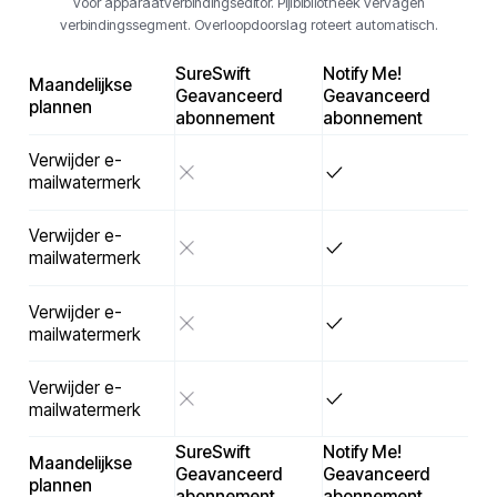
voor apparaatverbindingseditor. Pijlbibliotheek vervagen
verbindingssegment. Overloopdoorslag roteert automatisch.
SureSwift
Notify Me!
Maandelijkse
Geavanceerd
Geavanceerd
plannen
abonnement
abonnement
Verwijder e-
mailwatermerk
Verwijder e-
mailwatermerk
Verwijder e-
mailwatermerk
Verwijder e-
mailwatermerk
SureSwift
Notify Me!
Maandelijkse
Geavanceerd
Geavanceerd
plannen
abonnement
abonnement