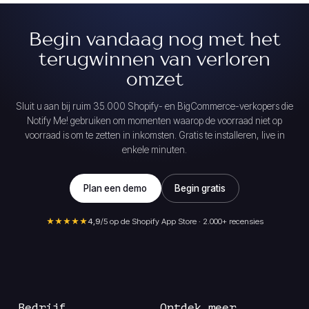
Begin vandaag nog met het
terugwinnen van verloren
omzet
Sluit u aan bij ruim 35.000 Shopify- en BigCommerce-verkopers die
Notify Me! gebruiken om momenten waarop de voorraad niet op
voorraad is om te zetten in inkomsten. Gratis te installeren, live in
enkele minuten.
Plan een demo
Begin gratis
★★★★★
4,9
/5 op de Shopify App Store · 2.000+ recensies
Bedrijf
Ontdek meer