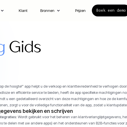
Klant
Bronnen
Prijzen
Boek een demo
g
Gids
j op de hoogte!" app helpt u de verkoop en klanttevredenheid te verhogen doo
dloze en efficiënte service te bieden, heeft de app specifieke machtigingen 
indt u een gedetailleerd overzicht van deze machtigingen en hoe ze de kernfu
nen, zorgt u voor de volledige functionaliteit van de app, zodat u klantupdate
egevens bekijken en schrijven
tegraties:
Wordt gebruikt voor het beheren van klantverlanglijstgegevens, h
 te delen met uw andere apps) en het ondersteunen van B2B-functies voor za