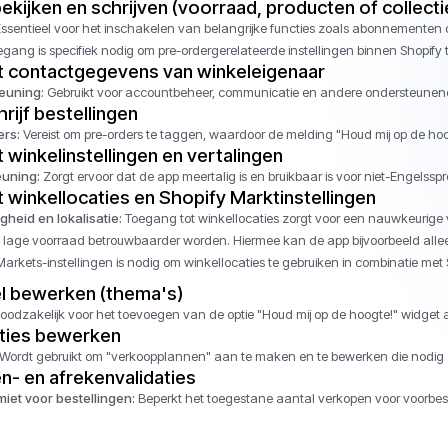
kijken en schrijven (voorraad, producten of collecti
ssentieel voor het inschakelen van belangrijke functies zoals abonnementen
oegang is specifiek nodig om pre-ordergerelateerde instellingen binnen Shopify 
 contactgegevens van winkeleigenaar
euning:
Gebruikt voor accountbeheer, communicatie en andere ondersteunende
hrijf bestellingen
ers:
Vereist om pre-orders te taggen, waardoor de melding "Houd mij op de hoog
winkelinstellingen en vertalingen
euning:
Zorgt ervoor dat de app meertalig is en bruikbaar is voor niet-Engelss
 winkellocaties en Shopify Marktinstellingen
eid en lokalisatie:
Toegang tot winkellocaties zorgt voor een nauwkeurig
n lage voorraad betrouwbaarder worden. Hiermee kan de app bijvoorbeeld allee
arkets-instellingen is nodig om winkellocaties te gebruiken in combinatie met
el bewerken (thema's)
odzakelijk voor het toevoegen van de optie "Houd mij op de hoogte!" widget
ies bewerken
Wordt gebruikt om "verkoopplannen" aan te maken en te bewerken die nodig zijn
- en afrekenvalidaties
iet voor bestellingen:
Beperkt het toegestane aantal verkopen voor voorbes