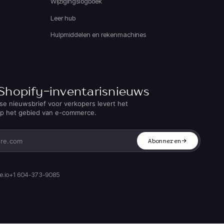
Wijzigingslogboek
Leer hub
Hulpmiddelen en rekenmachines
Shopify-inventarisnieuws
se nieuwsbrief voor verkopers levert het
op het gebied van e-commerce.
Abonneren
.io
+1 604-373-9085