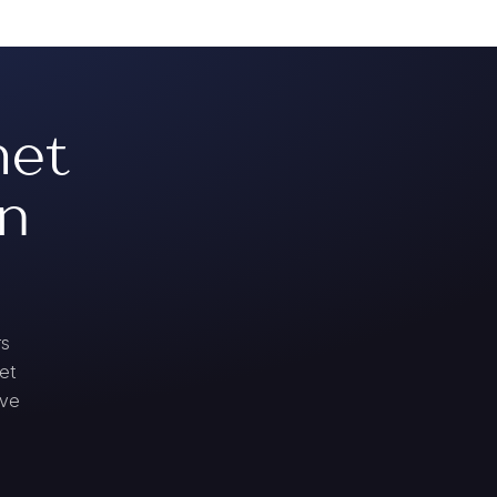
met
an
rs
et
ive