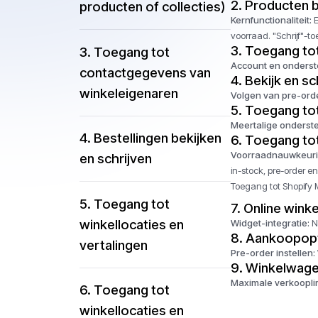
2.
Producten be
producten of collecties)
Kernfunctionaliteit:
E
voorraad. "Schrijf"-t
3.
Toegang tot
3. Toegang tot
Account en onderst
contactgegevens van
4.
Bekijk en sc
winkeleigenaren
Volgen van pre-ord
5.
Toegang tot 
Meertalige onderst
4. Bestellingen bekijken
6. Toegang tot
Voorraadnauwkeurigh
en schrijven
in-stock, pre-order e
Toegang tot Shopify M
5. Toegang tot
7.
Online wink
winkellocaties en
Widget-integratie:
No
8.
Aankoopopt
vertalingen
Pre-order instellen:
9.
Winkelwagen
Maximale verkooplim
6. Toegang tot
winkellocaties en