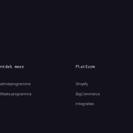
Ontdek meer
Platform
artnerprogramma
Shopify
ffiliate programma
BigCommerce
Integraties