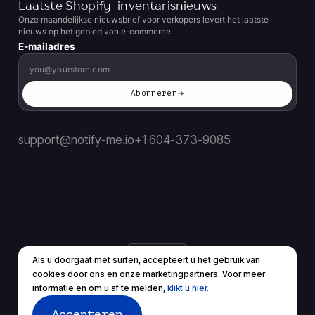
Laatste Shopify-inventarisnieuws
Onze maandelijkse nieuwsbrief voor verkopers levert het laatste
nieuws op het gebied van e-commerce.
E-mailadres
Abonneren
support@notify-me.io
+1 604-373-9085
NL
▼
Als u doorgaat met surfen, accepteert u het gebruik van
© 2026 Alle rechten voorbehouden.
cookies door ons en onze marketingpartners. Voor meer
Servicevoorwaarden
Privacybeleid
informatie en om u af te melden,
klikt u hier.
Accepteren