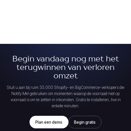
Begin vandaag nog met het
terugwinnen van verloren
omzet
Sluit u aan bij ruim 35.000 Shopify- en BigCommerce-verkopers die
Notify Me! gebruiken om momenten waarop de voorraad niet op
voorraad is om te zetten in inkomsten. Gratis te installeren, live in
enkele minuten.
Plan een demo
Begin gratis