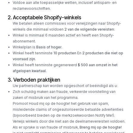
Voldoe aan alle toepasselijke wetten, inclusief antispam- en
reclamevoorschriften.
2. Acceptabele Shopify-winkels
We betalen alleen commissies voor verwijzingen naar Shopify-
winkels die minimaal voldoen
2 van de volgende vereisten
:
Winkel is minimaal 6 maanden actief en heeft een Shopify-
abonnement.
Winkelplan is
Basis of hoger
.
Winkel heeft tenminste
10 producten
En
2 producten die niet op
voorraad zijn
.
Winkel heeft tenminste gegenereerd
$ 500 aan omzet in het
afgelopen kwartaal
.
3. Verboden praktijken
Uw partnerschap kan worden opgeschort of beëindigd als u:
Zich schuldig maken aan fraude, verkeerde voorstelling van
zaken of misbruik van het programma.
Promoot Houd mij op de hoogte! het gebruik van spam,
misleidende claims of ongeautoriseerde betaalde advertenties
(bijvoorbeeld bieden op de merkzoekwoorden Notify Me!).
Verwijs winkels door die niet aan de deelnamevereisten voldoen.
Als er sprake is van fraude of misbruik,
Breng mij op de hoogte!