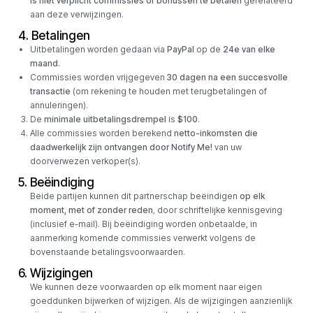
is niet verplicht commissies of bonussen te betalen
gerelateerd
aan deze verwijzingen.
4. Betalingen
Uitbetalingen worden gedaan via
PayPal
op de
24e van elke
maand
.
Commissies worden vrijgegeven
30 dagen na een succesvolle
transactie
(om rekening te houden met terugbetalingen of
annuleringen).
De
minimale uitbetalingsdrempel
is
$100
.
Alle commissies worden berekend
netto-inkomsten die
daadwerkelijk zijn ontvangen door Notify Me!
van uw
doorverwezen verkoper(s).
5. Beëindiging
Beide partijen kunnen dit partnerschap beëindigen
op elk
moment, met of zonder reden
, door schriftelijke kennisgeving
(inclusief e-mail). Bij beëindiging worden onbetaalde, in
aanmerking komende commissies verwerkt volgens de
bovenstaande betalingsvoorwaarden.
6. Wijzigingen
We kunnen deze voorwaarden op elk moment naar eigen
goeddunken bijwerken of wijzigen. Als de wijzigingen aanzienlijk