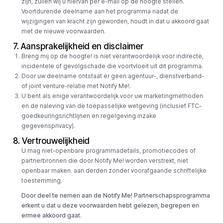
zijn, zullen wij u hiervan per e-mail op de hoogte stellen.
Voortdurende deelname aan het programma nadat de
wijzigingen van kracht zijn geworden, houdt in dat u akkoord gaat
met de nieuwe voorwaarden.
7. Aansprakelijkheid en disclaimer
Breng mij op de hoogte! is niet verantwoordelijk voor indirecte,
incidentele of gevolgschade die voortvloeit uit dit programma.
Door uw deelname ontstaat er geen agentuur-, dienstverband-
of joint venture-relatie met Notify Me!.
U bent als enige verantwoordelijk voor uw marketingmethoden
en de naleving van de toepasselijke wetgeving (inclusief FTC-
goedkeuringsrichtlijnen en regelgeving inzake
gegevensprivacy).
8. Vertrouwelijkheid
U mag niet-openbare programmadetails, promotiecodes of
partnerbronnen die door Notify Me! worden verstrekt, niet
openbaar maken. aan derden zonder voorafgaande schriftelijke
toestemming.
Door deel te nemen aan de Notify Me! Partnerschapsprogramma
erkent u dat u deze voorwaarden hebt gelezen, begrepen en
ermee akkoord gaat.