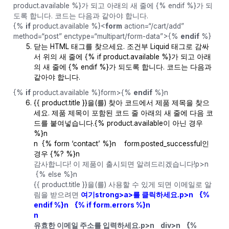
product.available %}가 되고 아래의 새 줄에 {% endif %}가 되
도록 합니다. 코드는 다음과 같아야 합니다.
{%
if
product.available %}<
form
action=“/cart/add”
method=“post” enctype=“multipart/form-data”>{%
endif
%}
닫는 HTML 태그를 찾으세요. 조건부 Liquid 태그로 감싸
서 위의 새 줄에 {% if product.available %}가 되고 아래
의 새 줄에 {% endif %}가 되도록 합니다. 코드는 다음과
같아야 합니다.
{%
if
product.available %}form>{%
endif
%}n
{{ product.title }}을(를) 찾아 코드에서 제품 제목을 찾으
세요. 제품 제목이 포함된 코드 줄 아래의 새 줄에 다음 코
드를 붙여넣습니다.{% product.available이 아닌 경우
%}n
n {% form ‘contact’ %}n form.posted_successful인
경우 {%? %}n
감사합니다! 이 제품이 출시되면 알려드리겠습니다!p>n
{% else %}n
{{ product.title }}을(를) 사용할 수 있게 되면 이메일로 알
림을 받으려면
여기strong>a>를 클릭하세요.p>n {%
endif %}n {% if form.errors %}n
n
유효한 이메일 주소를 입력하세요.p>n div>n {%