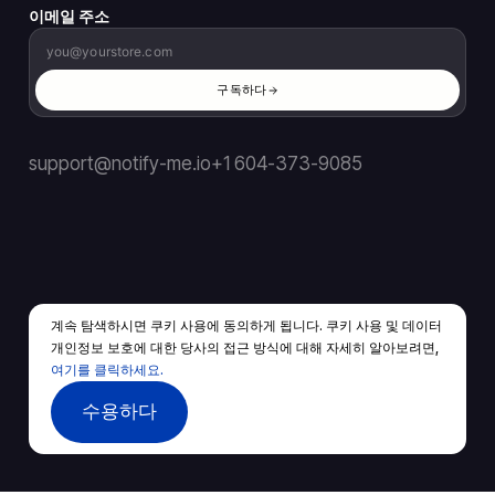
이메일 주소
구독하다
support@notify-me.io
+1 604-373-9085
계속 탐색하시면 쿠키 사용에 동의하게 됩니다. 쿠키 사용 및 데이터
KO
▼
개인정보 보호에 대한 당사의 접근 방식에 대해 자세히 알아보려면,
© 2026 판권 소유.
여기를 클릭하세요.
서비스 약관
개인 정보 보호 정책
수용하다