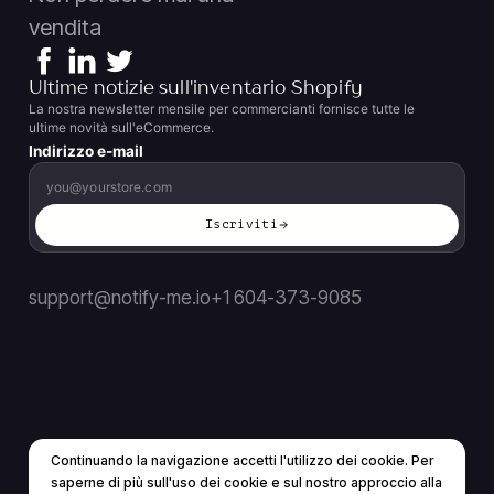
vendita
Ultime notizie sull'inventario Shopify
La nostra newsletter mensile per commercianti fornisce tutte le
ultime novità sull'eCommerce.
Indirizzo e-mail
Iscriviti
support@notify-me.io
+1 604-373-9085
Continuando la navigazione accetti l'utilizzo dei cookie. Per
IT
▼
saperne di più sull'uso dei cookie e sul nostro approccio alla