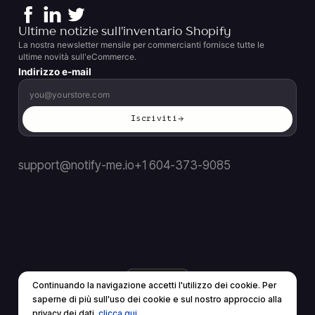
Ultime notizie sull'inventario Shopify
La nostra newsletter mensile per commercianti fornisce tutte le
ultime novità sull'eCommerce.
Indirizzo e-mail
Iscriviti
support@notify-me.io
+1 604-373-9085
IT
▼
Continuando la navigazione accetti l'utilizzo dei cookie. Per
© 2026 Tutti i diritti riservati.
saperne di più sull'uso dei cookie e sul nostro approccio alla
Termini di servizio
politica sulla riservatezza
privacy dei dati,
clicca qui.