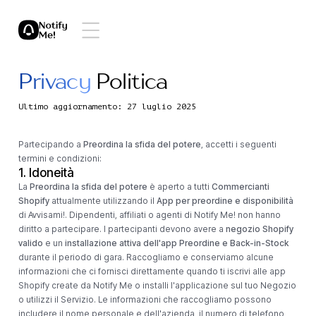
Privacy
Politica
Ultimo aggiornamento: 27 luglio 2025
Partecipando a
Preordina la sfida del potere
, accetti i seguenti
termini e condizioni:
1. Idoneità
La
Preordina la sfida del potere
è aperto a tutti
Commercianti
Shopify
attualmente utilizzando il
App per preordine e disponibilità
di Avvisami!. Dipendenti, affiliati o agenti di Notify Me! non hanno
diritto a partecipare. I partecipanti devono avere a
negozio Shopify
valido
e un
installazione attiva dell'app Preordine e Back-in-Stock
durante il periodo di gara. Raccogliamo e conserviamo alcune
informazioni che ci fornisci direttamente quando ti iscrivi alle app
Shopify create da Notify Me o installi l'applicazione sul tuo Negozio
o utilizzi il Servizio. Le informazioni che raccogliamo possono
includere il nome personale e dell'azienda, il numero di telefono,