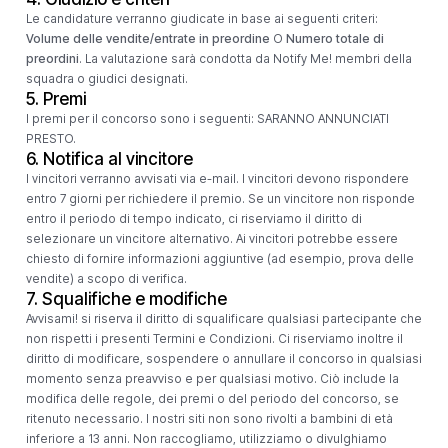
Le candidature verranno giudicate in base ai seguenti criteri:
Volume delle vendite/entrate in preordine
O
Numero totale di
preordini
. La valutazione sarà condotta da Notify Me! membri della
squadra o giudici designati.
5. Premi
I premi per il concorso sono i seguenti: SARANNO ANNUNCIATI
PRESTO.
6. Notifica al vincitore
I vincitori verranno avvisati via e-mail. I vincitori devono rispondere
entro 7 giorni per richiedere il premio. Se un vincitore non risponde
entro il periodo di tempo indicato, ci riserviamo il diritto di
selezionare un vincitore alternativo. Ai vincitori potrebbe essere
chiesto di fornire informazioni aggiuntive (ad esempio, prova delle
vendite) a scopo di verifica.
7. Squalifiche e modifiche
Avvisami! si riserva il diritto di squalificare qualsiasi partecipante che
non rispetti i presenti Termini e Condizioni. Ci riserviamo inoltre il
diritto di modificare, sospendere o annullare il concorso in qualsiasi
momento senza preavviso e per qualsiasi motivo. Ciò include la
modifica delle regole, dei premi o del periodo del concorso, se
ritenuto necessario. I nostri siti non sono rivolti a bambini di età
inferiore a 13 anni. Non raccogliamo, utilizziamo o divulghiamo